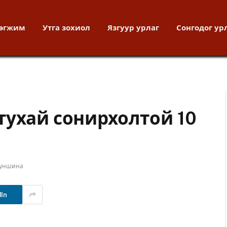
хөгжим
Утга зохиол
Язгуур урлаг
Сонгодог ур
тухай сонирхолтой 10
 уншина
dIn