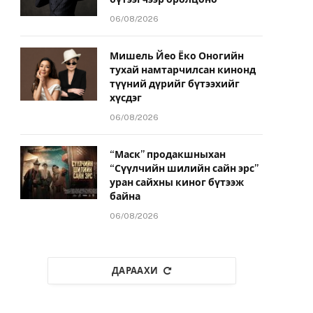
06/08/2026
Мишель Йео Ёко Оногийн
тухай намтарчилсан кинонд
түүний дүрийг бүтээхийг
хүсдэг
06/08/2026
“Маск” продакшныхан
“Сүүлчийн шилийн сайн эрс”
уран сайхны киног бүтээж
байна
06/08/2026
ДАРААХИ