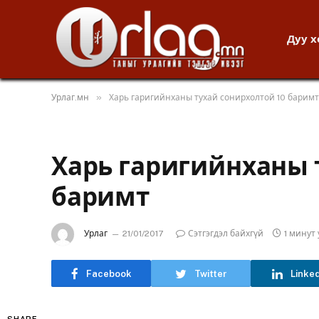
Дуу 
»
Урлаг.мн
Харь гаригийнханы тухай сонирхолтой 10 баримт
Харь гаригийнханы 
баримт
Урлаг
21/01/2017
Сэтгэгдэл байхгүй
1 минут
Facebook
Twitter
Linke