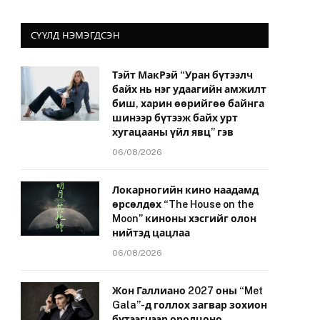
СҮҮЛД НЭМЭГДСЭН
Тэйт МакРэй “Уран бүтээлч
байх нь нэг удаагийн амжилт
йт
биш, харин өөрийгөө байнга
шинээр бүтээж байх урт
хугацааны үйл явц” гэв
06/08/2026
Локарногийн кино наадамд
өрсөлдөх “The House on the
Moon” киноны хэсгийг олон
нийтэд цацлаа
06/08/2026
Жон Галлиано 2027 оны “Met
Gala”-д голлох загвар зохион
бүтээгчээр оролцоно