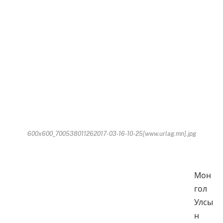
600x600_700538011262017-03-16-10-25[www.urlag.mn].jpg
Мон
гол
Улсы
н