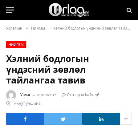
»
»
Урлаг.мн
Нийгэм
Хэлний бодлогын үндэсний зөвлөл тайлангаа тавив
НИЙГЭМ
Хэлний бодлогын
үндэсний зөвлөл
тайлангаа тавив
Урлаг
16/03/2017
Сэтгэгдэл байхгүй
1 минут уншина