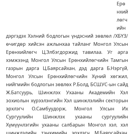
Ерө
нхий
лөгч
ийн
дэргэдэх Хэлний бодлогын үндэсний зөвлөл /ХБҮЗ/
өчигдөр хийсэн ажлынхаа тайланг Монгол Улсын
Ерөнхийлөгч Ц.Элбэгдоржид тавилаа. Уг арга
хэмжээнд Монгол Улсын Ерөнхийлөгчийн Тамгын
газрын дарга Ц.Баярсайхан, дэд дарга Б.Нэргүй,
Монгол Улсын Ерөнхийлөгчийн Хүний хөгжил,
нийгмийн бодлогын зөвлөх Р.Болд, БСШУС-ын сайд
Ж.Батсуурь, Шинжлэх Ухааны Академийн Хэл
зохиолын хүрээлэнгийн Хэл шинжлэлийн секторын
эрхлэгч О.Самбуудорж, Монгол Улсын Их
Сургуулийн Шинжлэх ухааны сургуулийн
Хүмүүнлэгийн ухааны салбарын Монгол хэл, хэл
шинжлэлийн тэнхимийн эрхлэгч М.Баярсайхан,