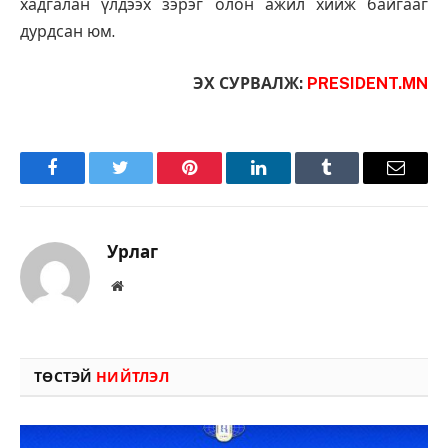
хадгалан үлдээх зэрэг олон ажил хийж байгааг
дурдсан юм.
ЭХ СУРВАЛЖ:
PRESIDENT.MN
Facebook
Twitter
Pinterest
LinkedIn
Tumblr
Имэйл
Урлаг
Вэбсайт
ТӨСТЭЙ
НИЙТЛЭЛ