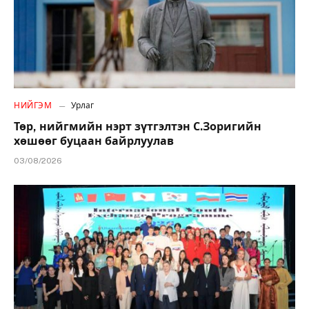
НИЙГЭМ
Урлаг
Төр, нийгмийн нэрт зүтгэлтэн С.Зоригийн
хөшөөг буцаан байрлуулав
03/08/2026