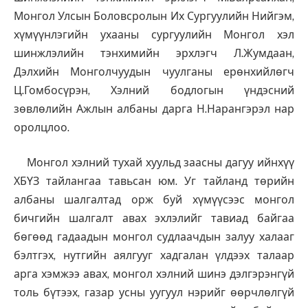
Монгол Улсын Боловсролын Их Сургуулийн Нийгэм,
хүмүүнлэгийн ухааны сургуулийн Монгол хэл
шинжлэлийн тэнхимийн эрхлэгч Л.Жумдаан,
Дэлхийн Монголчуудын чуулганы ерөнхийлөгч
Ц.Гомбосүрэн, Хэлний бодлогын үндэсний
зөвлөлийн Ажлын албаны дарга Н.Нарангэрэл нар
оролцлоо.
Монгол хэлний тухай хуульд заасны дагуу ийнхүү
ХБҮЗ тайлангаа тавьсан юм. Уг тайланд төрийн
албаны шалгалтад орж буй хүмүүсээс монгол
бичгийн шалгалт авах эхлэлийг тавиад байгаа
бөгөөд гадаадын монгол судлаачдын залуу халааг
бэлтгэх, нутгийн аялгууг хадгалан үлдээх талаар
арга хэмжээ авах, монгол хэлний шинэ дэлгэрэнгүй
толь бүтээх, газар усны уугуул нэрийг өөрчлөлгүй