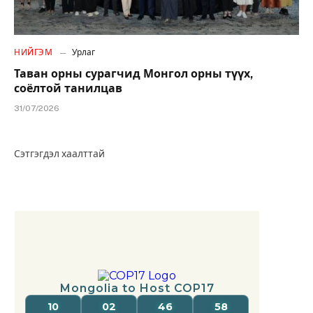
НИЙГЭМ
Урлаг
Таван орны сурагчид Монгол орны түүх,
соёлтой танилцав
31/07/2026
Сэтгэгдэл хаалттай