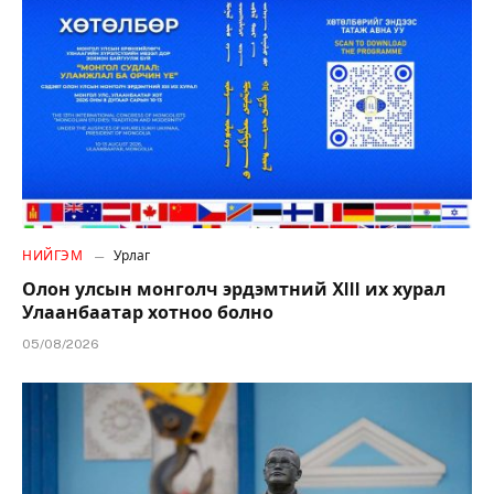
НИЙГЭМ
Урлаг
Олон улсын монголч эрдэмтний XIII их хурал
Улаанбаатар хотноо болно
05/08/2026