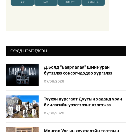
СҮҮЛД НЭМЭГДСЭН
Д.Болд “Баярлалаа” шинэ уран
бүтээлээ сонсогчдодоо хүргэлээ
07/08/2026
Түүхэн дурсгалт Дуутын хаданд уран
бичлэгийн үзэсгэлэнг дэлгэжээ
07/08/2026
Монгол Улсын хүүхэлдэйн театрын