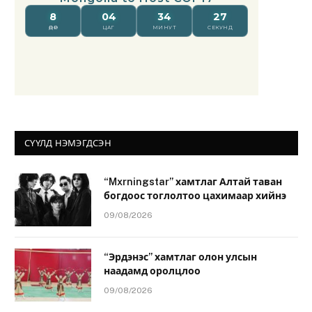
СҮҮЛД НЭМЭГДСЭН
“Mxrningstar” хамтлаг Алтай таван
богдоос тоглолтоо цахимаар хийнэ
09/08/2026
“Эрдэнэс” хамтлаг олон улсын
наадамд оролцлоо
09/08/2026