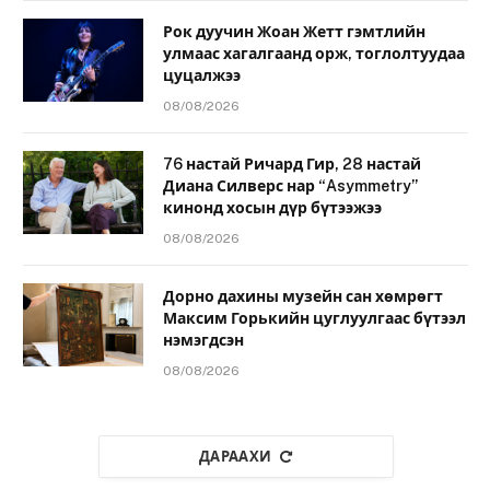
Рок дуучин Жоан Жетт гэмтлийн
улмаас хагалгаанд орж, тоглолтуудаа
цуцалжээ
08/08/2026
76 настай Ричард Гир, 28 настай
Диана Силверс нар “Asymmetry”
кинонд хосын дүр бүтээжээ
08/08/2026
Дорно дахины музейн сан хөмрөгт
Максим Горькийн цуглуулгаас бүтээл
нэмэгдсэн
08/08/2026
ДАРААХИ