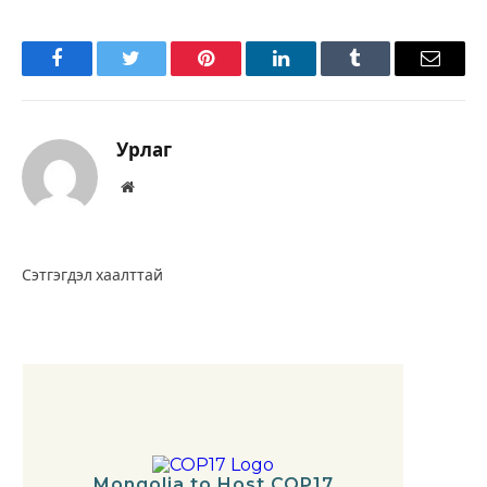
Facebook
Twitter
Pinterest
LinkedIn
Tumblr
Имэйл
Урлаг
Вэбсайт
Сэтгэгдэл хаалттай