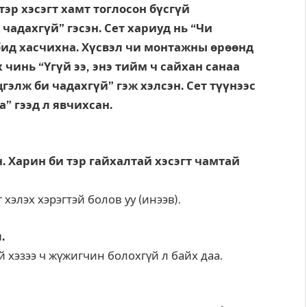
 тэр хэсэгт хамт тоглосон бүсгүй
чадахгүй” гэсэн. Сет хариуд нь “Чи
бид хасчихна. Хүсвэл чи монтажны өрөөнд
 чинь “Үгүй ээ, энэ тийм ч сайхан санаа
гэлж би чадахгүй” гэж хэлсэн. Сет түүнээс
а” гээд л явчихсан.
н. Харин би тэр гайхалтай хэсэгт чамтай
хэлэх хэрэгтэй болов уу (инээв).
.
үй хэзээ ч жүжигчин болохгүй л байх даа.