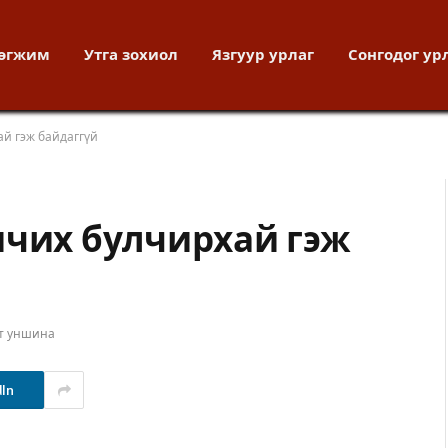
хөгжим
Утга зохиол
Язгуур урлаг
Сонгодог ур
ай гэж байдаггүй
ичих булчирхай гэж
т уншина
dIn