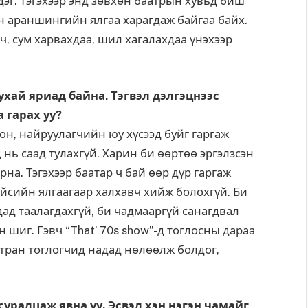
дэг. Тэгэхээр энд зөвхөн баатрын хувьд биш
н араншингийн ялгаа харагдаж байгаа байх.
, сум харвахдаа, шил хагалахдаа үнэхээр
ухай яриад байна. Тэгвэл дэлгэцнээс
а гарах уу?
сон, найруулагчийн юу хүсээд буйг гаргаж
 нь саад тулахгүй. Харин би өөртөө эргэлзсэн
рна. Тэгэхээр баатар ч бай өөр дүр гаргаж
үйсийн ялгаагаар халхавч хийж болохгүй. Би
дад таалагдахгүй, би чадмааргүй санагдвал
н шиг. Гэвч “That’ 70s show”-д тоглосны дараа
мтран тоглогчид надад нөлөөлж болдог,
уралцаж явна уу. Эсвэл хэн нэгэн чамайг