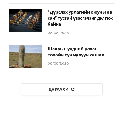
“Дүрслэх урлагийн оюуны өв
сан” тусгай үзэсгэлэнг дэлгэж
байна
08/08/2026
Шаврын үүдний улаан
тохойн хүн чулуун хөшөө
08/08/2026
ДАРААХИ