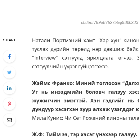
cbd5cf789e87527bbig980023378
Натали Портмэний хамт “Хар хун” кинон
SHARE
туслах дүрийн төрөлд нэр дэвшиж байс
“Interview” сэтгүүлд ярилцлага өгчэ
сэтгүүлчийн үүрэг гүйцэтгэжээ.
Жэймс Франко: Миний тоглосон “Дэлхи
Уг нь инээдмийн боловч галзуу хэс
жүжигчин эмэгтэй. Хэн гэдгийг нь 
дундуур хэсэгхэн зуур алхаж үзэгддэг 
Мила Кунис: Чи Сет Рожений киноны тала
Ж.Ф: Тийм ээ, тэр хэсэг үнэхээр галзуу.