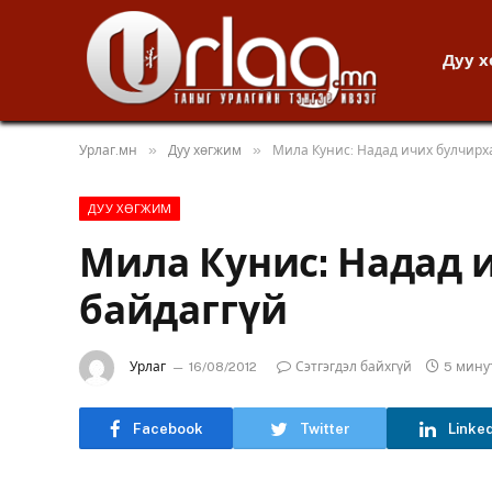
Дуу 
»
»
Урлаг.мн
Дуу хөгжим
Мила Кунис: Надад ичих булчирх
ДУУ ХӨГЖИМ
Мила Кунис: Надад 
байдаггүй
Урлаг
16/08/2012
Сэтгэгдэл байхгүй
5 мину
Facebook
Twitter
Linke