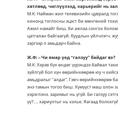
хөтлөөд, чиглүүлээд, карьерийг нь зал
М.К: Найман жил телевизийн цувралд тогло
кинонд тоглосны эцэст би мөнгөний тохир
Ажил намайг биш, би ажлаа сонгох боломж
цатгалан байгаагүй, буудлын үйлчлэгч, ж
зэргээр л амьдарч байна.
Ж.Ф: – Чи ямар үед “галзуу” байдаг вэ?
М.К: Хэрэв бүх өндөг үүрэндээ байвал тахи
зүйлгүй бол хүн өөрийнхөөрөө юу ч хийс
амьдралыг “алдаг”. Гэвч өөрийнхөөрөө бай
энэ тамын тогоо биш. Хүмүүст маш олон з
хэрэглэнэ, заримыг нь үгүй. Би галзуу сэтг
үү?…. хариултыг нь хэлье. Яагаад болохгү