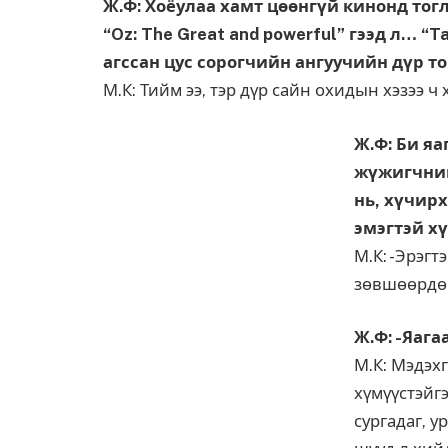
Ж.Ф: Хоёулаа хамт цөөнгүй кинонд тоглос
“Oz: The Great and powerful” гээд л… “T
агссан цус сорогчийн ангуучийн дүр то
М.К: Тийм ээ, тэр дүр сайн охидын хэзээ ч
Ж.Ф: Би яа
жүжигчний
нь, хүчирх
эмэгтэй хү
М.К: -Эрэгт
зөвшөөрдө
Ж.Ф: -Яага
М.К: Мэдэх
хүмүүстэйгэ
сургадаг, у