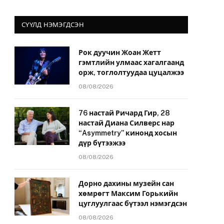
СҮҮЛД НЭМЭГДСЭН
Рок дуучин Жоан Жетт
гэмтлийн улмаас хагалгаанд
орж, тоглолтуудаа цуцалжээ
08/08/2026
76 настай Ричард Гир, 28
настай Диана Силверс нар
“Asymmetry” кинонд хосын
дүр бүтээжээ
08/08/2026
Дорно дахины музейн сан
хөмрөгт Максим Горькийн
цуглуулгаас бүтээл нэмэгдсэн
08/08/2026