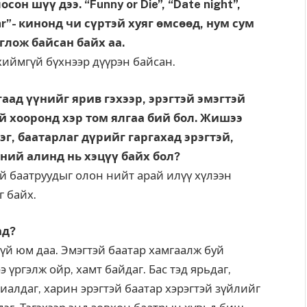
он шүү дээ. “Funny or Die”, “Date night”,
ar”- кинонд чи сүртэй хуяг өмсөөд, нум сум
глож байсан байх аа.
 хиймгүй бүхнээр дүүрэн байсан.
гаад үүнийг ярив гэхээр, эрэгтэй эмэгтэй
 хооронд хэр том ялгаа бий бол. Жишээ
эг, баатарлаг дүрийг гаргахад эрэгтэй,
ний алинд нь хэцүү байх бол?
эй баатруудыг олон нийт арай илүү хүлээн
г байх.
ад?
гүй юм даа. Эмэгтэй баатар хамгаалж буй
э үргэлж ойр, хамт байдаг. Бас тэд ярьдаг,
риалдаг, харин эрэгтэй баатар хэрэгтэй зүйлийг