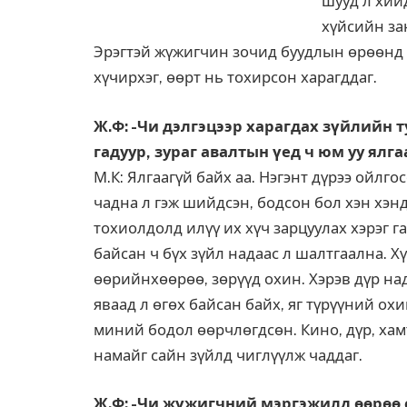
шууд л хий
хүйсийн за
Эрэгтэй жүжигчин зочид буудлын өрөөнд ч
хүчирхэг, өөрт нь тохирсон харагддаг.
Ж.Ф: -Чи дэлгэцээр харагдах зүйлийн т
гадуур, зураг авалтын үед ч юм уу ялга
М.К: Ялгаагүй байх аа. Нэгэнт дүрээ ойлго
чадна л гэж шийдсэн, бодсон бол хэн хэнд
тохиолдолд илүү их хүч зарцуулах хэрэг га
байсан ч бүх зүйл надаас л шалтгаална. Х
өөрийнхөөрөө, зөрүүд охин. Хэрэв дүр на
яваад л өгөх байсан байх, яг түрүүний охи
миний бодол өөрчлөгдсөн. Кино, дүр, ха
намайг сайн зүйлд чиглүүлж чаддаг.
Ж.Ф: -Чи жүжигчний мэргэжилд өөрөө с