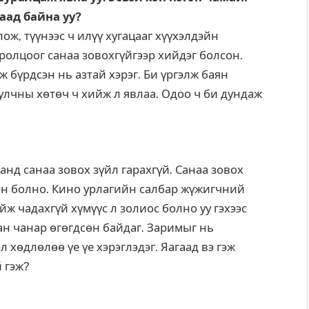
аад байна уу?
ж, түүнээс ч илүү хугацааг хүүхэлдэйн
олцоог санаа зовохгүйгээр хийдэг болсон.
 бүрдсэн нь азтай хэрэг. Би үргэлж баян
уулчны хөтөч ч хийж л явлаа. Одоо ч би дундаж
анд санаа зовох зүйл гарахгүй. Санаа зовох
эн болно. Кино урлагийн салбар жүжигчний
ж чадахгүй хүмүүс л золиос болно уу гэхээс
ан чанар өгөгдсөн байдаг. Заримыг нь
эл хөдлөлөө үе үе хэрэглэдэг. Яагаад вэ гэж
й гэж?