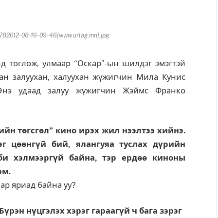
2012-08-16-09-46[www.urlag.mn].jpg
д тоглож, улмаар “Оскар”-ын шилдэг эмэгтэй
ан залуухан, халуухан жүжигчин Мила Кунис
э. Энэ удаад залуу жүжигчин Жэймс Франко
йн төгсгөл” кино ирэх жил нээлтээ хийнэ.
эг цөөнгүй бий, ялангуяа туслах дүрийн
би хэлмээргүй байна, тэр ердөө киноны
юм.
ар яриад байна уу?
 Бүрэн нүцгэлэх хэрэг гараагүй ч бага зэрэг