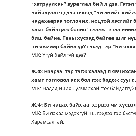
“хэтрүүлсэн” зураглал бий л дээ. Гэтэл
найруулагч дээр очоод “Би энийг хийж 
чадахаараа тоглочих, ноцтой хэсгийг 
хамт байлцаж болно” гэлээ. Гэтэл өнөөх
биш байна. Таны хүсээд байгаа шиг нүц
чи явмаар байна уу? гэхэд тэр “Би явла
М.К: Үгүй байлгүй дээ?
Ж.Ф: Нээрээ, тэр тэгж хэлээд л явчихса
хамт тогловол яах бол гэж бодож сууна.
М.К: Надад ичих булчирхай гэж байдаггүйг 
Ж.Ф: Би чадах байх аа, хэрвээ чи хүсвэл
М.К: Би яахаа мэдэхгүй нь, гэхдээ тэр бүсг
Харамсалтай.