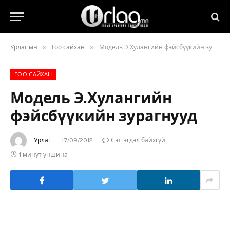
»
»
Урлаг.мн
Гоо сайхан
Модель Э.Хулангийн фэйсбүүкийн зурагнууд
ГОО САЙХАН
Модель Э.Хулангийн
фэйсбүүкийн зурагнууд
Урлаг
17/09/2012
Сэтгэгдэл байхгүй
1 минут уншина