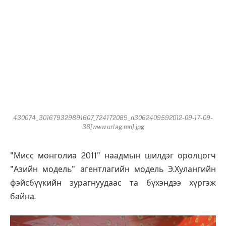
430074_301679329891607_724172089_n3062409592012-09-17-09-
38[www.urlag.mn].jpg
"Мисс монголиа 2011" наадмын шилдэг оролцогч
"Азийн модель" агентлагийн модель Э.Хулангийн
фэйсбүүкийн зурагнуудаас та бүхэндээ хүргэж
байна.