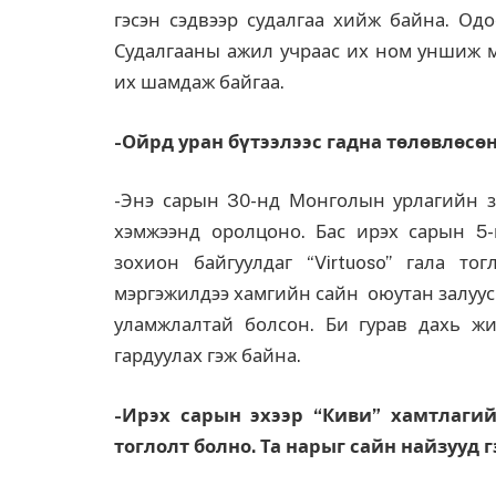
гэсэн сэдвээр судалгаа хийж байна. Одо
Судалгааны ажил учраас их ном уншиж мэ
их шамдаж байгаа.
-Ойрд уран бүтээлээс гадна төлөвлөсө
-Энэ сарын 30-нд Монголын урлагийн з
хэмжээнд оролцоно. Бас ирэх сарын 5-
зохион байгуулдаг “Virtuoso” гала то
мэргэжилдээ хамгийн сайн оюутан залуус
уламжлалтай болсон. Би гурав дахь ж
гардуулах гэж байна.
-Ирэх сарын эхээр “Киви” хамтлаги
тоглолт болно. Та нарыг сайн найзууд 