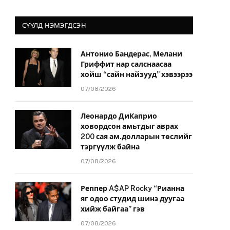
СҮҮЛД НЭМЭГДСЭН
Антонио Бандерас, Мелани
Гриффит нар салснаасаа
хойш “сайн найзууд” хэвээрээ
07/08/2026
Леонардо ДиКаприо
ховордсон амьтдыг аврах
200 сая ам.долларын төслийг
тэргүүлж байна
07/08/2026
Реппер A$AP Rocky “Рианна
яг одоо студид шинэ дуугаа
хийж байгаа” гэв
07/08/2026