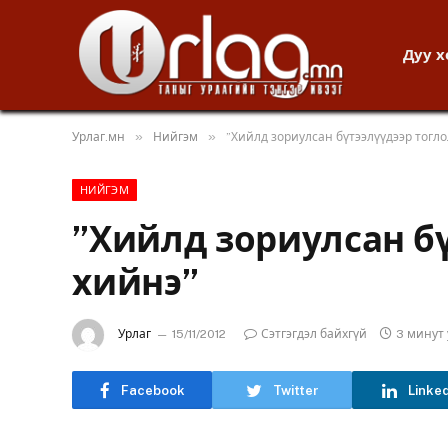
Дуу 
»
»
Урлаг.мн
Нийгэм
”Хийлд зориулсан бүтээлүүдээр тогл
НИЙГЭМ
”Хийлд зориулсан б
хийнэ”
Урлаг
15/11/2012
Сэтгэгдэл байхгүй
3 минут
Facebook
Twitter
Linke