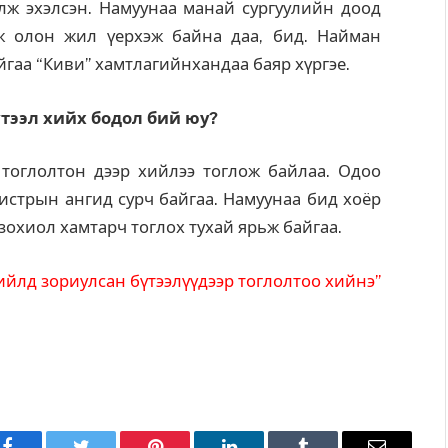
лж эхэлсэн. Намуунаа манай сургуулийн доод
ж олон жил үерхэж байна даа, бид. Найман
йгаа “Киви” хамтлагийнхандаа баяр хүргэе.
үтээл хийх бодол бий юу?
тоглолтон дээр хийлээ тоглож байлаа. Одоо
стрын ангид сурч байгаа. Намуунаа бид хоёр
зохиол хамтарч тоглох тухай ярьж байгаа.
ийлд зориулсан бүтээлүүдээр тоглолтоо хийнэ”