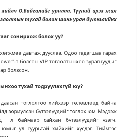
 хийлч О.Байгалийг урилаа. Түүний ирэх жил
оглолтын тухай болон шинэ уран бүтээлийнх
гааг сонирхож болох уу?
я хөгжмөө давтаж дууслаа. Одоо гадагшаа гарах
 tower”-т болсон VIP тоглолтынхоо зурагнуудыг
аар болзсон.
тынхоо тухай тодруулахгүй юу?
даасан тоглолтоо хийхээр төлөвлөөд байна
д зориулсан бүтээлүүдийг тоглох юм. Мэдээж
оод л баймаар сайхан бүтээлүүдийг үзэгч,
 юмыг ул суурьтай хийхийг хүсдэг. Тиймээс
сон.