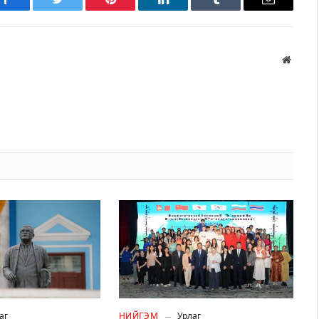
Facebook
Twitter
Pinterest
LinkedIn
Tumblr
Имэйл
Вэбса
аг
НИЙГЭМ
Урлаг