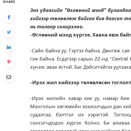
SHARE
Энэ удаагийн “Өглөөний мэнд” буландаа
хийхээр төлөвлөж байгаа бие даасан т
нь талаар сонирхлоо.
-Өглөөний мэнд хүргэе. Хаана явж бай
-Сайн байна уу. Гэртээ байна. Дөнгөж са
гэж байна. Есдүгээр сарын 22-нд “Central
хүнээс авах ёстой. Бас Дэйситэйгээ уулзах
-Ирэх жил хийхээр төлөвлөсөн тоглол
-Ирэх жилийн хавар юм уу, намар бие 
Монголын хөгжмийн зохиолчдын дан хийл
судалгаа, бэлтгэл их хэрэгтэй. Тогл
сонсогчдодоо хүргэх болно. Би аливаа
тоглолтоо яаралгүй ирэх жил хийхээр бол