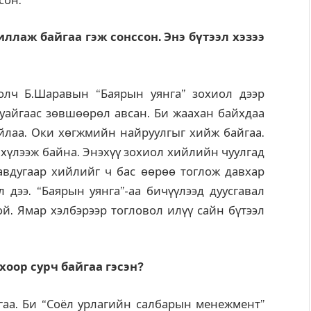
ллаж байгаа гэж сонссон. Энэ бүтээл хэзээ
олч Б.Шаравын “Баярын уянга” зохиол дээр
уайгаас зөвшөөрөл авсан. Би жаахан байхдаа
айлаа. Оки хөгжмийн найруулгыг хийж байгаа.
 хүлээж байна. Энэхүү зохиол хийлийн чуулгад
авдугаар хийлийг ч бас өөрөө тоглож давхар
 дээ. “Баярын уянга”-аа бичүүлээд дуусгавал
й. Ямар хэлбэрээр тогловол илүү сайн бүтээл
хоор сурч байгаа гэсэн?
гаа. Би “Соёл урлагийн салбарын менежмент”