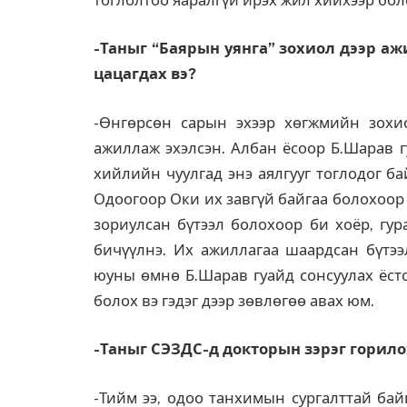
-Таныг “Баярын уянга” зохиол дээр ажи
цацагдах вэ?
-Өнгөрсөн сарын эхээр хөгжмийн зохи
ажиллаж эхэлсэн. Албан ёсоор Б.Шарав г
хийлийн чуулгад энэ аялгууг тоглодог б
Одоогоор Оки их завгүй байгаа болохоор
зориулсан бүтээл болохоор би хоёр, гур
бичүүлнэ. Их ажиллагаа шаардсан бүтээл
юуны өмнө Б.Шарав гуайд сонсуулах ёсто
болох вэ гэдэг дээр зөвлөгөө авах юм.
-Таныг СЭЗДС-д докторын зэрэг горило
-Тийм ээ, одоо танхимын сургалттай бай