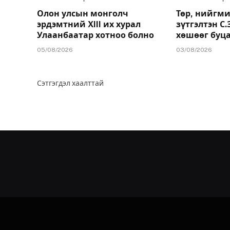
Олон улсын монголч
Төр, нийгми
эрдэмтний XIII их хурал
зүтгэлтэн С
Улаанбаатар хотноо болно
хөшөөг буц
05/08/2026
03/08/2026
Сэтгэгдэл хаалттай