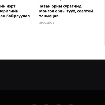
йн нэрт
Таван орны сурагчид
.Зоригийн
Монгол орны түүх, соёлтой
аан байрлуулав
танилцав
31/07/2026