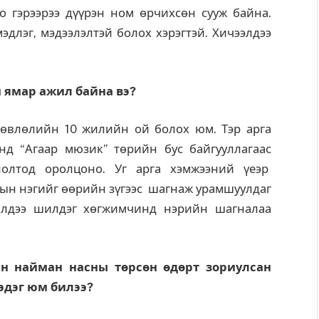
о гэрээрээ дүүрэн ном өрчихсөн сууж байна.
длэг, мэдээлэлтэй болох хэрэгтэй. Хичээлдээ
н ямар ажил байна вэ?
өвлөлийн 10 жилийн ой болох юм. Тэр арга
нд “Агаар мюзик” төрийн бус байгууллагаас
глолтод оролцоно. Уг арга хэмжээний үеэр
ын нэгийг өөрийн зүгээс шагнаж урамшуулдаг
илдээ шилдэг хөгжимчинд нэрийн шагналаа
йн найман насны төрсөн өдөрт зориулсан
гэдэг юм билээ?