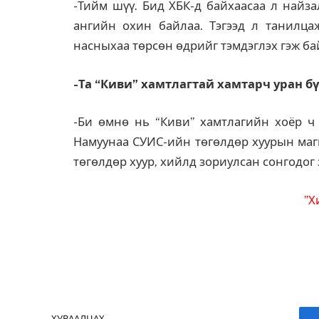
-Тийм шүү. Бид ХБК-д байхаасаа л найза
ангийн охин байлаа. Тэгээд л танилца
насныхаа төрсөн өдрийг тэмдэглэх гэж ба
-Та “Киви” хамтлагтай хамтарч уран б
-Би өмнө нь “Киви” хамтлагийн хоёр ч 
Намуунаа СУИС-ийн төгөлдөр хуурын маги
төгөлдөр хуур, хийлд зориулсан сонгодог 
”Х
ХУВААЛЦАХ.