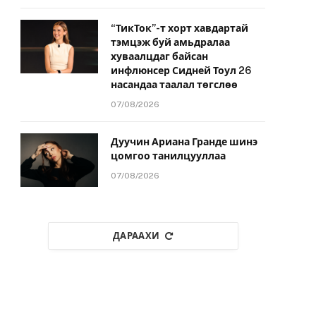
“ТикТок”-т хорт хавдартай
тэмцэж буй амьдралаа
хуваалцдаг байсан
инфлюнсер Сидней Тоул 26
насандаа таалал төгслөө
07/08/2026
Дуучин Ариана Гранде шинэ
цомгоо танилцууллаа
07/08/2026
ДАРААХИ