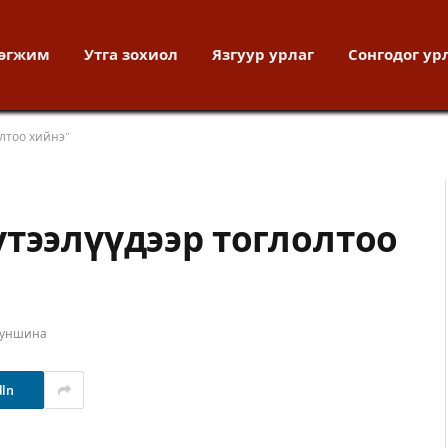
хөгжим
Утга зохиол
Язгуур урлаг
Сонгодог ур
олтоо хийнэ”
үтээлүүдээр тоглолтоо
 уншина
dIn