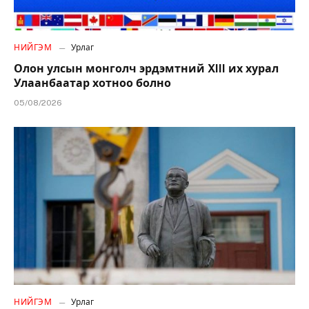
НИЙГЭМ
Урлаг
Олон улсын монголч эрдэмтний XIII их хурал
Улаанбаатар хотноо болно
05/08/2026
НИЙГЭМ
Урлаг