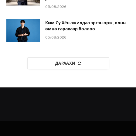
05/08/2026
Ким Сү Хён ажилдаа эргэн орж, олны
өмнө гарахаар боллоо
05/08/2026
ДАРААХИ