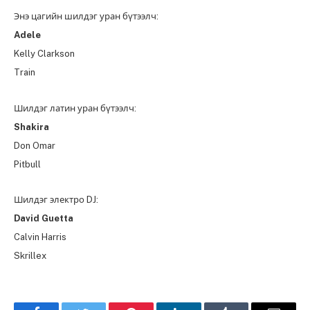
Энэ цагийн шилдэг уран бүтээлч:
Adele
Kelly Clarkson
Train
Шилдэг латин уран бүтээлч:
Shakira
Don Omar
Pitbull
Шилдэг электро DJ:
David Guetta
Calvin Harris
Skrillex