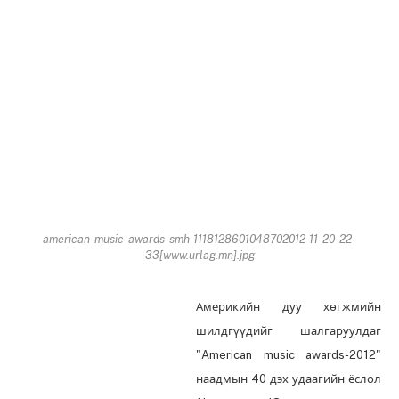
american-music-awards-smh-1118128601048702012-11-20-22-
33[www.urlag.mn].jpg
Америкийн дуу хөгжмийн
шилдгүүдийг шалгаруулдаг
"American music awards-2012"
наадмын 40 дэх удаагийн ёслол