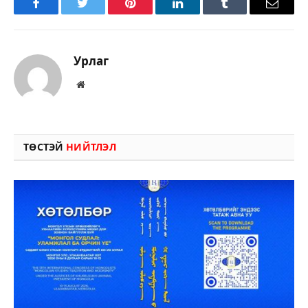
Facebook
Twitter
Pinterest
LinkedIn
Tumblr
Имэйл
Урлаг
Вэбсайт
ТӨСТЭЙ
НИЙТЛЭЛ