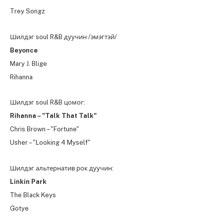
Trey Songz
Шилдэг
soul R&B дуучин /эмэгтэй/
Beyonce
Mary J. Blige
Rihanna
Шилдэг
soul R&B цомог
:
Rihanna – "Talk That Talk"
Chris Brown – "Fortune"
Usher – "Looking 4 Myself"
Шилдэг альтернатив рок дуучин:
Linkin Park
The Black Keys
Gotye