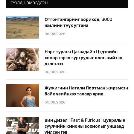
СҮҮЛД НЭМЭГДСЭН
Отгонтэнгэрийг зориход, 3000
жилийн түүх угтана
06/08/2026
Нэрт туульч Цагаадайн Цэдэвийн
ховор гэрэл зургуудыг олон нийтэд
дэлгэлээ
06/08/2026
Жүжигчин Натали Портман жирэмсэн
байх үеийнхээ талаар ярив
05/08/2026
Вин Дизел “Fast & Furious” цувралын
сүүлчийн киноны зохиолыг уншаад
уйлсан гэв