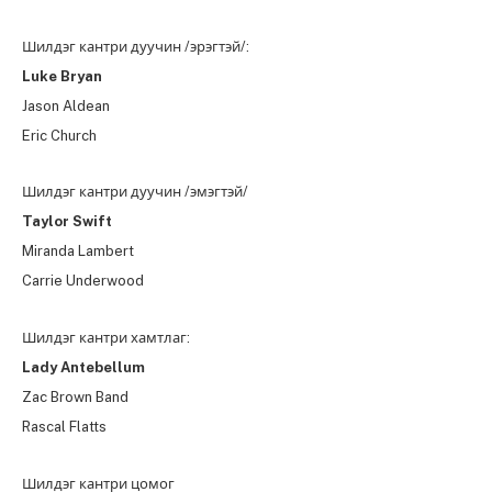
Шилдэг кантри дуучин /эрэгтэй/:
Luke Bryan
Jason Aldean
Eric Church
Шилдэг кантри дуучин /эмэгтэй/
Taylor Swift
Miranda Lambert
Carrie Underwood
Шилдэг кантри хамтлаг:
Lady Antebellum
Zac Brown Band
Rascal Flatts
Шилдэг кантри цомог