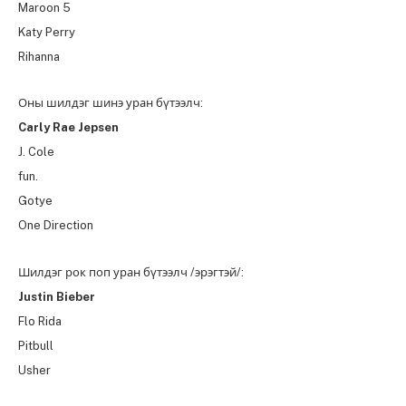
Maroon 5
Katy Perry
Rihanna
Оны шилдэг шинэ уран бүтээлч:
Carly Rae Jepsen
J. Cole
fun.
Gotye
One Direction
Шилдэг рок поп уран бүтээлч /эрэгтэй/:
Justin Bieber
Flo Rida
Pitbull
Usher