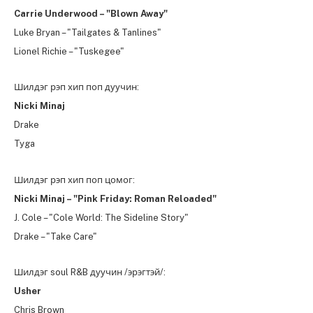
Carrie Underwood – "Blown Away"
Luke Bryan – "Tailgates & Tanlines"
Lionel Richie – "Tuskegee"
Шилдэг рэп хип поп дуучин:
Nicki Minaj
Drake
Tyga
Шилдэг рэп хип поп цомог:
Nicki Minaj – "Pink Friday: Roman Reloaded"
J. Cole – "Cole World: The Sideline Story"
Drake – "Take Care"
Шилдэг soul R&B дуучин /эрэгтэй/:
Usher
Chris Brown