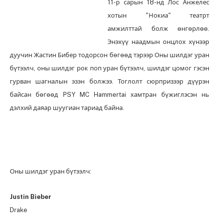
11-р сарын 18-нд Лос Анжелес
хотын "Нокиа" театрт
амжилттай болж өнгөрлөө.
Энэхүү наадмын онцлох хүнээр
дуучин Жастин Бибер тодорсон бөгөөд тэрээр Оны шилдэг уран
бүтээлч, оны шилдэг рок поп уран бүтээлч, шилдэг цомог гэсэн
гурван шагналын эзэн болжээ. Тоглолт сюрпризээр дүүрэн
байсан бөгөөд PSY MC Hammertai хамтран бүжиглэсэн нь
дэлхий даяар шуугиан тариад байна.
Оны шилдэг уран бүтээлч:
Justin Bieber
Drake