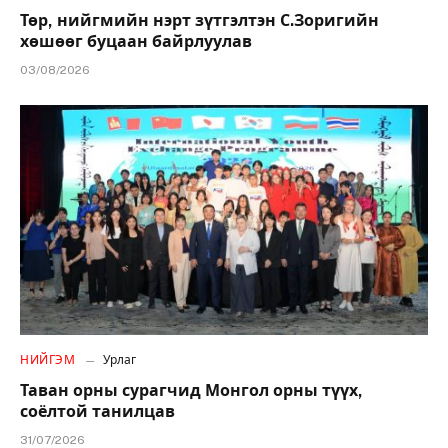
Төр, нийгмийн нэрт зүтгэлтэн С.Зоригийн
хөшөөг буцаан байрлуулав
03/08/2026
НИЙГЭМ
Урлаг
Таван орны сурагчид Монгол орны түүх,
соёлтой танилцав
31/07/2026