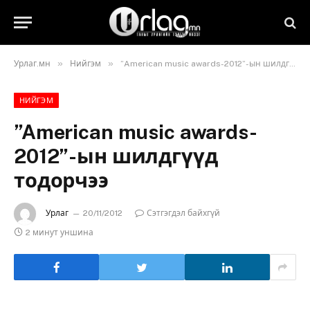
»
»
Урлаг.мн
Нийгэм
”American music awards-2012”-ын шилдгүүд тодорчээ
НИЙГЭМ
”American music awards-
2012”-ын шилдгүүд
тодорчээ
Урлаг
20/11/2012
Сэтгэгдэл байхгүй
2 минут уншина