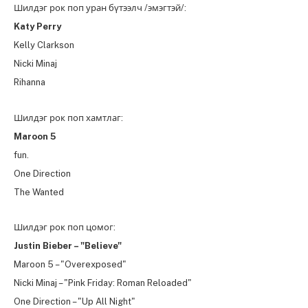
Шилдэг рок поп уран бүтээлч /эмэгтэй/:
Katy Perry
Kelly Clarkson
Nicki Minaj
Rihanna
Шилдэг рок поп хамтлаг:
Maroon 5
fun.
One Direction
The Wanted
Шилдэг рок поп цомог:
Justin Bieber – "Believe"
Maroon 5 – "Overexposed"
Nicki Minaj – "Pink Friday: Roman Reloaded"
One Direction – "Up All Night"