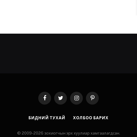
Facebook
Twitter
Instagram
Pinterest
БИДНИЙ ТУХАЙ
ХОЛБОО БАРИХ
© 2009-2026 зохиогчын эрх хуулиар хамгаалагдсан.