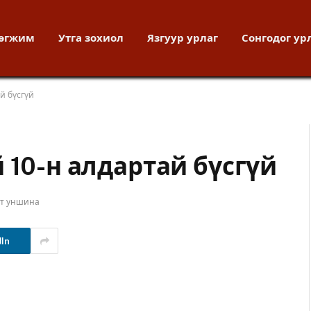
хөгжим
Утга зохиол
Язгуур урлаг
Сонгодог ур
й бүсгүй
 10-н алдартай бүсгүй
ут уншина
dIn