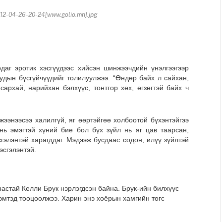
2-04-26-20-24[www.golio.mn].jpg
даг эротик хэсгүүдээс хийсэн шинжээчдийн үнэлгээгээр
удын бүсгүйчүүдийг толилуулжээ. “Өндөр байх л сайхан,
сархай, нарийхан бэлхүүс, тонтгор хөх, өгзөгтэй байх ч
жээнээсээ халилгүй, яг өөртэйгөө холбоотой бүхэнтэйгээ
ь эмэгтэй хүний бие бол бүх зүйл нь яг цав таарсан,
сгэлэнтэй харагддаг. Мэдээж бусдаас содон, илүү зүйлтэй
эсгэлэнтэй.
астай Келли Брук нэрлэгдсэн байна. Брук-ийн билхүүс
эмтэд тооцоолжээ. Харин энэ хоёрын хамгийн төгс