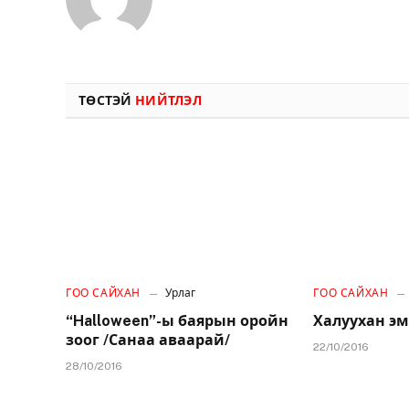
ТӨСТЭЙ
НИЙТЛЭЛ
ГОО САЙХАН
Урлаг
ГОО САЙХАН
“Halloween”-ы баярын оройн
Халуухан эм
зоог /Санаа аваарай/
22/10/2016
28/10/2016