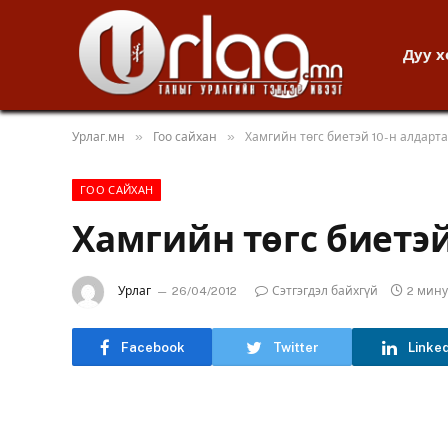
Дуу 
»
»
Урлаг.мн
Гоо сайхан
Хамгийн төгс биетэй 10-н алдарта
ГОО САЙХАН
Хамгийн төгс биетэй
Урлаг
26/04/2012
Сэтгэгдэл байхгүй
2 мин
Facebook
Twitter
Linke