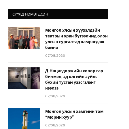
СҮҮЛД НЭМЭГДСЭН
Монгол Улсын хүүхэлдэйн
театрын уран бүтээлчид олон
улсын сургалтад хамрагдаж
байна
07/08/2026
Д.Нацагдоржийн ховор гар
бичмэл, эд өлгийн зүйлс
бүхий тусгай үзэсгэлэнг
нээлээ
07/08/2026
Монгол улсын хамгийн том
“Морин хуур”
07/08/2026