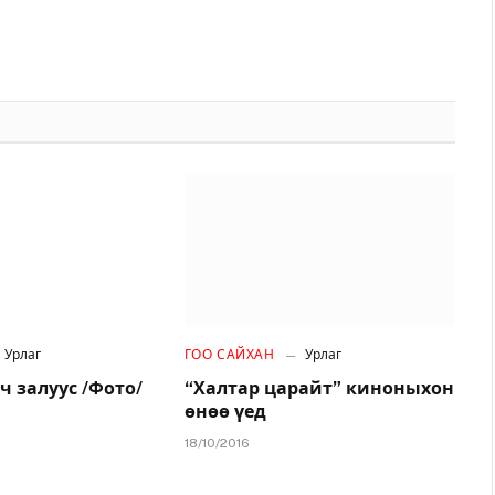
Урлаг
ГОО САЙХАН
Урлаг
ч залуус /Фото/
“Халтар царайт” киноныхон
өнөө үед
18/10/2016