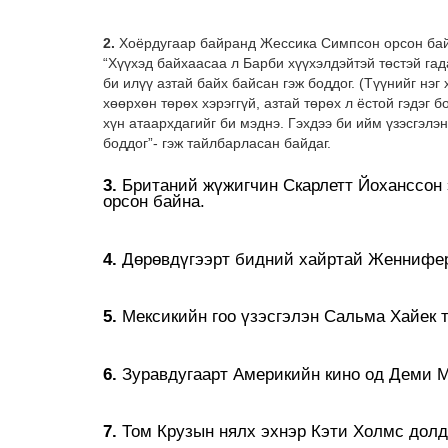
2.
Хоёрдугаар байранд Жессика Симпсон орсон байн
“Хүүхэд байхаасаа л Барби хүүхэлдэйтэй төстэй гад
би илүү азтай байх байсан гэж боддог. (Түүнийг нэг
хөөрхөн төрөх хэрэггүй, азтай төрөх л ёстой гэдэг
хүн атаархдагийг би мэднэ. Гэхдээ би ийм үзэсгэлэн
боддог”- гэж тайлбарласан байдаг.
3.
Британий жүжигчин Скарлетт Йоханссон 
орсон байна.
4.
Дөрөвдүгээрт бидний хайртай Женнифер
5.
Мексикийн гоо үзэсгэлэн Сальма Хайек т
6.
Зуравдугаарт Америкийн кино од Деми М
7.
Том Крузын нялх эхнэр Кэти Холмс долд