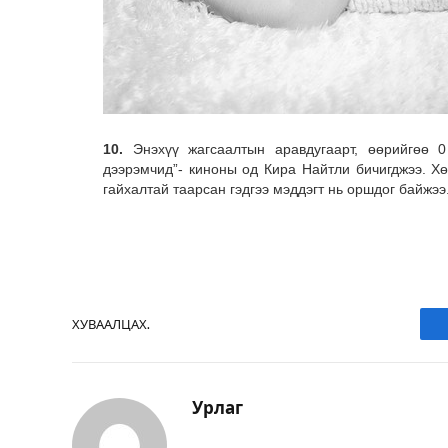
10.
Энэхүү жагсаалтын аравдугаарт, өөрийгөө 
дээрэмчид”- киноны од Кира Найтли бичигджээ. Хө
гайхалтай таарсан гэдгээ мэддэгт нь оршдог байжээ
ХУВААЛЦАХ.
Урлаг