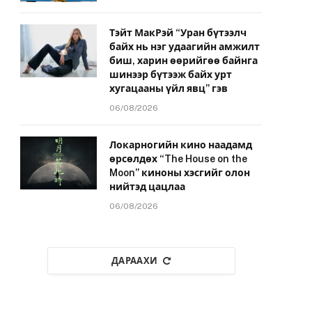
Тэйт МакРэй “Уран бүтээлч
байх нь нэг удаагийн амжилт
биш, харин өөрийгөө байнга
шинээр бүтээж байх урт
хугацааны үйл явц” гэв
06/08/2026
Локарногийн кино наадамд
өрсөлдөх “The House on the
Moon” киноны хэсгийг олон
нийтэд цацлаа
06/08/2026
ДАРААХИ