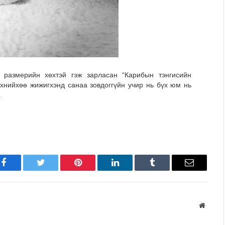
0 размерийн хөхтэй гэж зарласан “Карибын тэнгисийн
хнийхөө жижигхэнд санаа зовдоггүйн учир нь бүх юм нь
.
Facebook
Twitter
Pinterest
LinkedIn
Tumblr
Имэйл
Вэбса