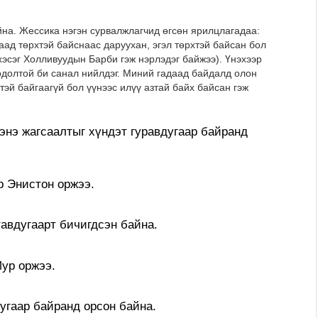
а. Жессика нэгэн сурвалжлагчид өгсөн ярилцлагадаа:
аад төрхтэй байснаас даруухан, эгэл төрхтэй байсан бол
 хэсэг Холливуудын Барби гэж нэрлэдэг байжээ). Үнэхээр
 бодолтой би санал нийлдэг. Миний гадаад байдалд олон
тэй байгаагүй бол үүнээс илүү азтай байх байсан гэж
энэ жагсаалтыг хүндэт гуравдугаар байранд
 Энистон оржээ.
авдугаарт бичигдсэн байна.
ур оржээ.
угаар байранд орсон байна.