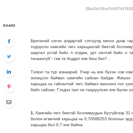
28a42e110cef144074476201
SHARE
Британий нэгэн алдартай сэтгүүлд кинон дээр гар
тодорсон хамгийн төгс харьцаатай биетэй Холливу
шаргал үстэй байх л ялдам, урт хөлтэй байх л та
тачаангуй”- гэж та боддог юм биш биз?…
Тэгвэл та түр азнаарай. Учир нь юм бүхэн хэв хэм
зохицсон байвал хамгийн сайхан байдаг. Жишээ н
харьцаа нь гайхалтай төгс байвал жинхэнэ гоо үзэ
байх сайхан. Гэхдээ тунг нь тааруулсан юм бүхэн үз
1.
Хамгийн төгс биетэй Холливуудын бүсгүйгээр 31 н
болон өгзөгний харьцаа нь 0,70588253 болохыг эрд
харьцаа бол 0,7 юм байна.