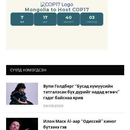
СҮҮЛД НЭМЭГДСЭН
Вупи Голдберг “Бусад хүмүүсийн
татгалзсан бүх дүрийг надад өгөөч”
гэдэг байснаа ярив
09/08/2026
Илон Маск AI-аар “Одиссей” киног
бүтээнэ гэв