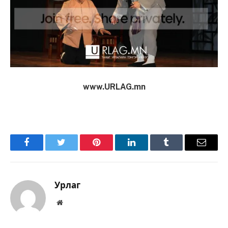
www.URLAG.mn
Facebook
Twitter
Pinterest
LinkedIn
Tumblr
Имэйл
Урлаг
Вэбсайт