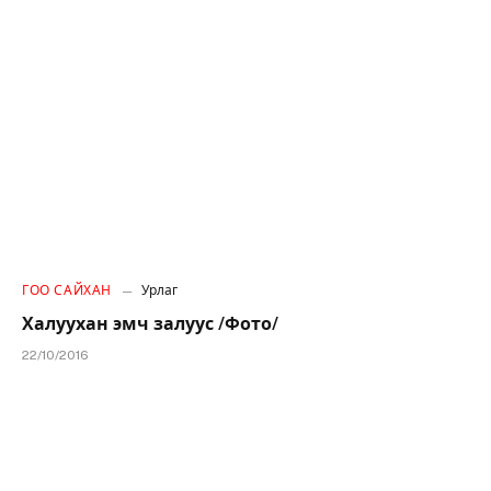
ГОО САЙХАН
Урлаг
Халуухан эмч залуус /Фото/
22/10/2016