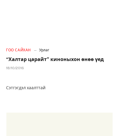
ГОО САЙХАН
Урлаг
“Халтар царайт” киноныхон өнөө үед
18/10/2016
Сэтгэгдэл хаалттай