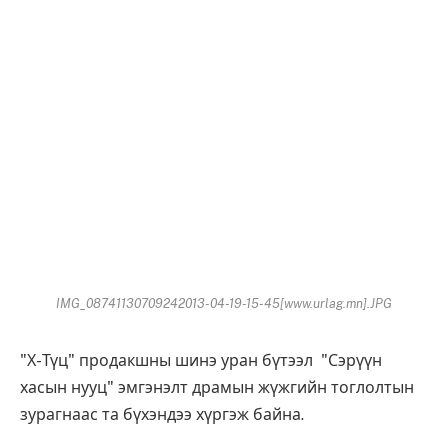
IMG_08741130709242013-04-19-15-45[www.urlag.mn].JPG
"Х-Түц" продакшны шинэ уран бүтээл "Сэрүүн
хасын нууц" эмгэнэлт драмын жүжгийн тоглолтын
зурагнаас та бүхэндээ хүргэж байна.