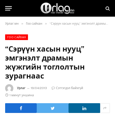
»
»
Урлаг.мн
Гоо сайхан
“Сэрүүн хасын нууц” эмгэнэлт драмын жүжгийн тоглолтын зурагнаас
ГОО САЙХАН
“Сэрүүн хасын нууц”
эмгэнэлт драмын
жүжгийн тоглолтын
зурагнаас
Урлаг
19/04/2013
Сэтгэгдэл байхгүй
1 минут уншина