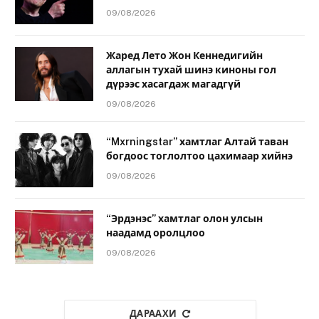
09/08/2026
Жаред Лето Жон Кеннедигийн
аллагын тухай шинэ киноны гол
дүрээс хасагдаж магадгүй
09/08/2026
“Mxrningstar” хамтлаг Алтай таван
богдоос тоглолтоо цахимаар хийнэ
09/08/2026
“Эрдэнэс” хамтлаг олон улсын
наадамд оролцлоо
09/08/2026
ДАРААХИ