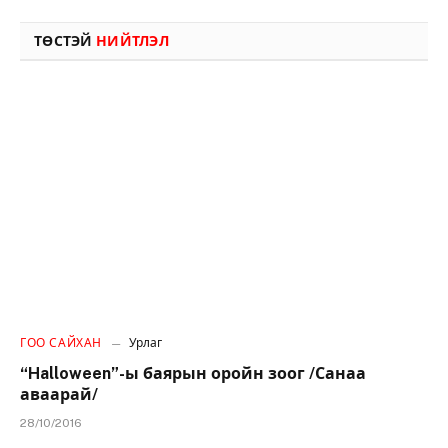
ТӨСТЭЙ
НИЙТЛЭЛ
ГОО САЙХАН
Урлаг
“Halloween”-ы баярын оройн зоог /Санаа
аваарай/
28/10/2016