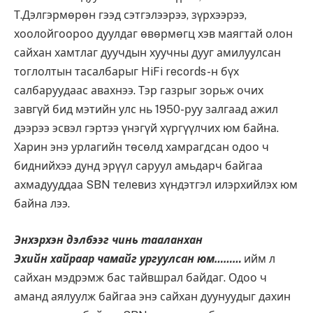
Т.Дэлгэрмөрөн гээд сэтгэлээрээ, зүрхээрээ,
хоолойгоороо дуулдаг өвөрмөгц хэв маягтай олон
сайхан хамтлаг дуучдын хуучны дууг амилуулсан
тоглолтын тасалбарыг HiFi records-н бүх
салбаруудаас авахнээ. Тэр газрыг зорьж очих
завгүй бид мэтийн улс нь 1950-руу залгаад ажил
дээрээ эсвэл гэртээ үнэгүй хүргүүлчих юм байна.
Харин энэ урлагийн төсөлд хамрагдсан одоо ч
биднийхээ дунд эрүүл саруул амьдарч байгаа
ахмадууддаа SBN телевиз хүндэтгэл илэрхийлэх юм
байна лээ.
Энхэрхэн дэлбээг чинь тааланхан
Эхийн хайраар чамайг ургуулсан юм………
ийм л
сайхан мэдрэмж бас тайвшрал байдаг. Одоо ч
аманд аялуулж байгаа энэ сайхан дуунуудыг дахин