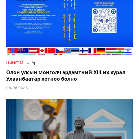
НИЙГЭМ
Урлаг
Олон улсын монголч эрдэмтний XIII их хурал
Улаанбаатар хотноо болно
05/08/2026