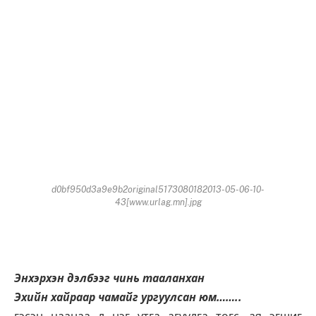
d0bf950d3a9e9b2original5173080182013-05-06-10-
43[www.urlag.mn].jpg
Энхэрхэн дэлбээг чинь тааланхан
Эхийн хайраар чамайг ургуулсан юм……..