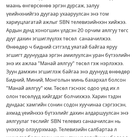
маань өнгөрсөнөө эргэн дурсаж, залуу
үеийнхнийгээ дуугаар ухааруулсан энэ том
хариуцлагатай ажлыг SBN телевизийнхэн хийжээ.
Ардын дунд хоногшин үлдсэн 20 орчим аялгуу төгс
дууг дахин эгшиглүүлэх төсөл санаачилжээ.
Өнөөдөр ч бидний сэтгэлд уяатай байгаа яруу
эгшигт дуунуудаа эргэн амилуулсан уран бүтээлийн
энэ их ажлаа "Манай аялгуу" төсөл гэж нэрлэжээ.
Зуун дамжин эгшиглэж байгаа энэ дуунууд өнөөдөр
Бидний, Миний, Монголын минь бахархал болсон
"Манай аялгуу" юм. Төсөл гэснээс одоо үед их л
олон төсөлүүд хийгддэг болчихжээ. Харин тэдэн
дундаас хамгийн сонин содон хуучинаа сэргээсэн,
ахмад үеийнхээ бүтээлийг дахин алдаршуулсан энэ
аялгуулаг төслийг SBN телевиз санаачилсан нь
үнэхээр олзуурхмаар. Телевизийн салбартаа л