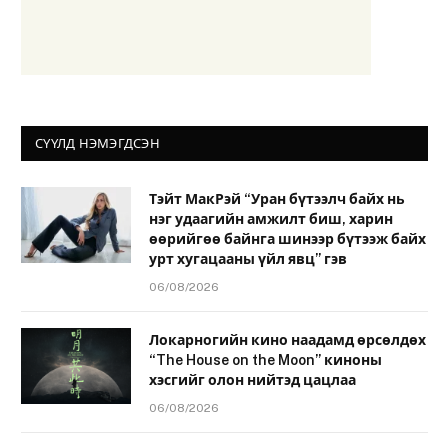
СҮҮЛД НЭМЭГДСЭН
Тэйт МакРэй “Уран бүтээлч байх нь
нэг удаагийн амжилт биш, харин
өөрийгөө байнга шинээр бүтээж байх
урт хугацааны үйл явц” гэв
06/08/2026
Локарногийн кино наадамд өрсөлдөх
“The House on the Moon” киноны
хэсгийг олон нийтэд цацлаа
06/08/2026