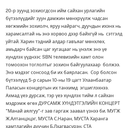
20-р зуунд зохиогдсон ийм сайхан урлагийн
бүтээлүүдийг зуун дамжин мөнхрүүлж чадсан
хөгжмийн зохиолч, яруу найрагч, дуучдын ихэнх нь
харамсалтай нь энэ хорвоо дээр байхгүй нь сэтгэлд
уйтай. Харин тэдний алдар гавъяаг мөнхлөх,
амьдарч байсан цаг хугацааг нь үнэлж энэ үе
хүндлэх үүднээс SBN телевизийн хамт олон
томоохон тоглолтыг зохион байгуулахаар болжээ.
Энэ мэдээг сонсоод би их баярласан. Сор болсон
бүтээлүүд 5-р сарын 10-ны 19 цагт Улаанбаатар
Паласын концертын их танхимд эгшиглэхнээ.
Ахмад үеэ дурсаж, тэр үеэ хүндлэх тийм л сайхан
мэдрэмж өгөх ДУРСАМЖ ХҮНДЭТГЭЛИЙН КОНЦЕРТ
"Манай аялгуу"-г зав гаргаж заавал үзнээ би. МУГЖ
Ж.Алтанцэцэг, МУСТА С.Наран, МУСТА Харанга
хамтлагийн дуучин Б.Лхагвасүрэн, СТА