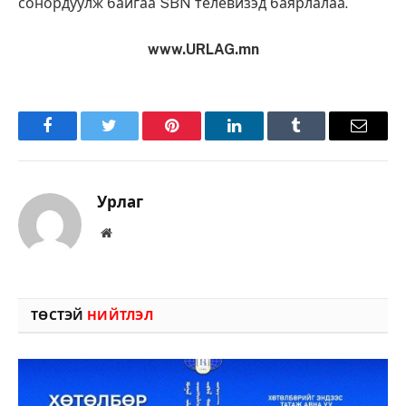
сонордуулж байгаа SBN телевизэд баярлалаа.
www.URLAG.mn
Facebook
Twitter
Pinterest
LinkedIn
Tumblr
Имэйл
Урлаг
Вэбсайт
ТӨСТЭЙ
НИЙТЛЭЛ