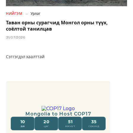
НИЙГЭМ
Урлаг
Таван орны сурагчид Монгол орны түүх,
соёлтой танилцав
31/07/2026
Сэтгэгдэл хаалттай