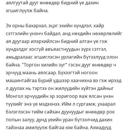
аялгуутай дууг өнөөдөр бидний үе дахин
эгшиглүүлж байна.
Эх орны бахархал, эцэг эхийн хүндлэл, хайр
сэтгэлийн үнэнч байдал, анд нөхдийн нөхөрлөлийг
ая дуугаар илэрхийлсэн бидний алтан үе гэж
хүндэлдэг хосгүй авъяастнуудын зүрх сэтгэл,
амьдралаас эгшиглэсэн урлагийн бүтээлүүд олон
байна. "Торгон хилийн зүг" гэсэн дууг өнөөдөр ч
эрчүүд маань аялсаар. Бүхээгтэй ногоон
машинтайгаа Бүрий үдшээр хаачихна вэ гэж ирээд
л дуулах нь тэртээ он жилүүдийн хүйтэн дайныг
Монгол эрчүүдийн эр зоригоор яаж ялсан үнэн
түүхийг энэ үе мэдэхнээ. Ийм л сургамж, ухаарал
бэлэглэсэн тийм сайхан дуунуудыг өнөөдөр рок
попын залуу, дунд үеийн уран бүтээлчид дахин
тайзнаа амилуулж байгаа юм байна. Ахмадууд