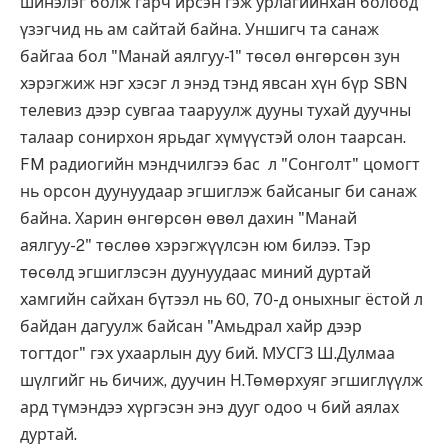
шинэлэг болж гарч ирсэн гэж урлагийнхан болоод
үзэгчид нь ам сайтай байна. Уншигч та санаж
байгаа бол "Манай аялгуу-1" төсөл өнгөрсөн зун
хэрэгжиж нэг хэсэг л энэд тэнд явсан хүн бүр SBN
телевиз дээр сувгаа тааруулж дууны тухай дуучны
талаар сонирхон ярьдаг хүмүүстэй олон таарсан.
FM радиогийн мэндчилгээ бас л "Сонголт" цомогт
нь орсон дуунуудаар эгшиглэж байсаныг би санаж
байна. Харин өнгөрсөн өвөл дахин "Манай
аялгуу-2" төслөө хэрэгжүүлсэн юм билээ. Тэр
төсөлд эгшиглэсэн дуунуудаас миний дуртай
хамгийн сайхан бүтээл нь 60, 70-д оныхныг ёстой л
байдан дагуулж байсан "Амьдрал хайр дээр
тогтдог" гэх ухаарлын дуу бий. МУСГЗ Ш.Дулмаа
шүлгийг нь бичиж, дуучин Н.Төмөрхуяг эгшиглүүлж
ард түмэндээ хүргэсэн энэ дууг одоо ч бий аялах
дуртай.