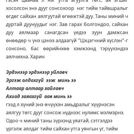
гэсэн цаанаа л нэг утга агуулга төгс, ая эгшиг
хосолсон энэ дууг сонсохоор нэг тийм тайвшралыг
өгдөг сайхан аялгуутай өгөөжтэй дуу. Таны миний ч
дуртай дуунуудыг нэг. Зав гарах болгондоо, сайхан
дуу аялмаар санагдсан үедээ зуун дамжсан
өнөөдөр ч үнэ цэнээ алдаагүй "Цэцэгчний хүслэн"-г
сонсоно, бас өөрийнхөө хэмжээнд тэрүүхэндээ
аялчихна. Харин
Эрдэнээр эрдэнээр уйлавч
Эргэж олдохгүй ээж минь ээ
Алтаар алтаар хайлавч
Ахиад заяахгүй аав минь ээ
гээд л хүний энэ өчүүхэн амьдралыг хүүрнэсэн
аялгуу төгс дууг сонсож нүднээс нулимс мэлмэрнэ.
Одоо ч миний таны зүрхэнд уяатай, сэтгэлдээ
үргэлж аялдаг тийм сайхан утга уянгын үг, тийм