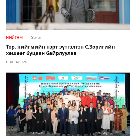
НИЙГЭМ
Урлаг
Төр, нийгмийн нэрт зүтгэлтэн С.Зоригийн
хөшөөг буцаан байрлуулав
03/08/2026