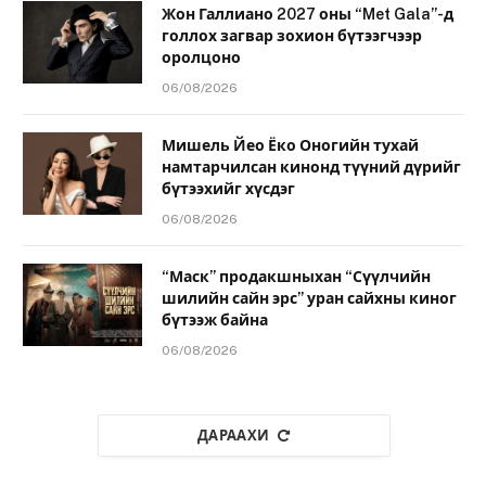
Жон Галлиано 2027 оны “Met Gala”-д
голлох загвар зохион бүтээгчээр
оролцоно
06/08/2026
Мишель Йео Ёко Оногийн тухай
намтарчилсан кинонд түүний дүрийг
бүтээхийг хүсдэг
06/08/2026
“Маск” продакшныхан “Сүүлчийн
шилийн сайн эрс” уран сайхны киног
бүтээж байна
06/08/2026
ДАРААХИ