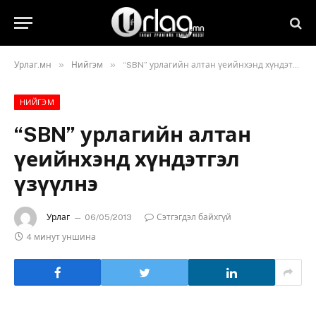
»
»
Урлаг.мн
Нийгэм
“SBN” урлагийн алтан үеийнхэнд хүндэтгэл үзүүлнэ
НИЙГЭМ
“SBN” урлагийн алтан
үеийнхэнд хүндэтгэл
үзүүлнэ
Урлаг
06/05/2013
Сэтгэгдэл байхгүй
4 минут уншина