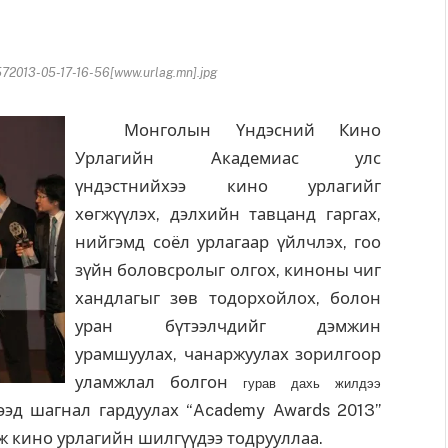
2013-05-17-16-56[www.urlag.mn].jpg
Монголын Үндэсний Кино
Урлагийн Академиас улс
үндэстнийхээ кино урлагийг
хөгжүүлэх, дэлхийн тавцанд гаргах,
нийгэмд соёл урлагаар үйлчлэх, гоо
зүйн боловсролыг олгох, киноны чиг
хандлагыг зөв тодорхойлох, болон
уран бүтээлчдийг дэмжин
урамшуулах, чанаржуулах зорилгоор
уламжлал болгон
гурав дахь жилдээ
эд шагнал гардуулах “Academy Awards 2013”
ж кино урлагийн шилгүүдээ тодрууллаа.