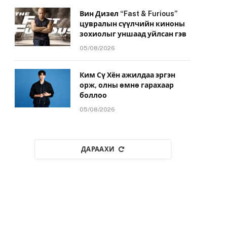
Вин Дизел “Fast & Furious”
цувралын сүүлчийн киноны
зохиолыг уншаад уйлсан гэв
05/08/2026
Ким Сү Хён ажилдаа эргэн
орж, олны өмнө гарахаар
боллоо
05/08/2026
ДАРААХИ