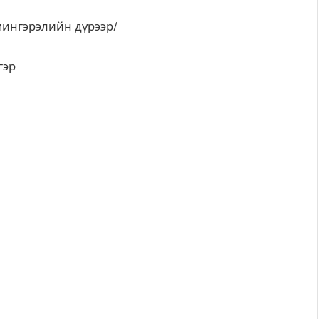
мингэрэлийн дүрээр/
гэр