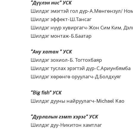
“Дүүлэн нис” УСК
Шилдэг эмэгтэй гол дүр- А.Мөнгөнзул/ Но
Шилдэг эффект- Ш.Тансаг
Шилдэг нүүр хувиргагч- Жон Сим Ким, Дэл
Шилдэг монтаж- Б.Баатар
“Ану хатан ” УСК
Шилдэг зохиол- Б. Тогтохбаяр
Шилдэг туслах эрэгтэй дүр- С.Ариунбямба
Шилдэг хөрөнгө оруулагч- Д.Болдхуяг
“
Big fish
” УСК
Шилдэг дууны найруулагч- Michael Kao
“Дурлалын гэмт хэрэг” УСК
Шилдэг дуу- Никитон хамтлаг