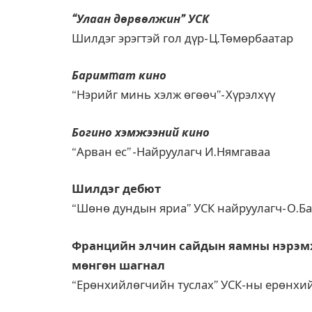
“Улаан дөрвөлжин” УСК
Шилдэг эрэгтэй гол дүр- Ц.Төмөрбаатар
Барим
m
ат кино
“Нэрийг минь хэлж өгөөч”- Хүрэлхүү
Богино хэмжээний кино
“Арван ес” -Найруулагч И.Нямгаваа
Шилдэг дебют
“Шөнө дундын яриа”
УСК найруулагч- О.Б
Францийн элчин сайдын яамны нэрэмж
мөнгөн шагнал
“Ерөнхийлөгчийн туслах” УСК-ны ерөнхий