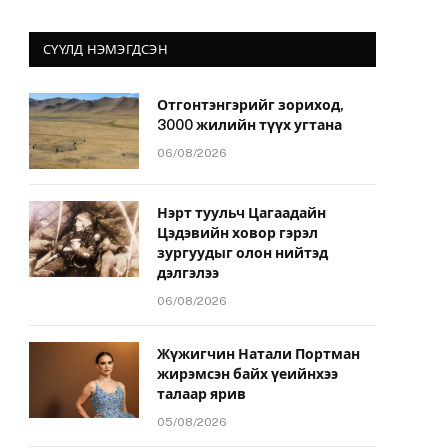
СҮҮЛД НЭМЭГДСЭН
Отгонтэнгэрийг зориход,
3000 жилийн түүх угтана
06/08/2026
Нэрт туульч Цагаадайн
Цэдэвийн ховор гэрэл
зургуудыг олон нийтэд
дэлгэлээ
06/08/2026
Жүжигчин Натали Портман
жирэмсэн байх үеийнхээ
талаар ярив
05/08/2026