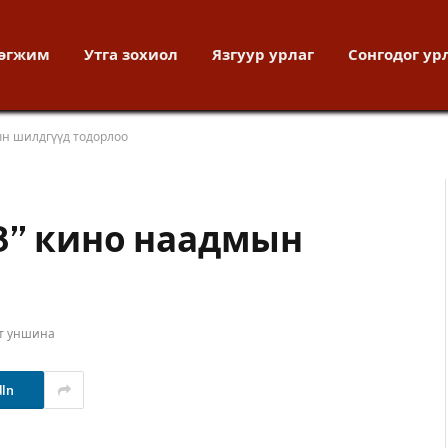
хөгжим
Утга зохиол
Язгуур урлаг
Сонгодог ур
ын шилдгүүд тодорлоо
13” кино наадмын
т уншина
dIn