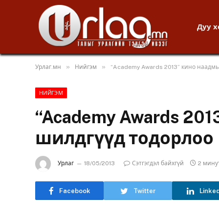
Дуу 
»
»
Урлаг.мн
Нийгэм
“Academy Awards 2013” кино наадм
НИЙГЭМ
“Academy Awards 20
шилдгүүд тодорлоо
Урлаг
18/05/2013
Сэтгэгдэл байхгүй
2 мину
Facebook
Twitter
Linke