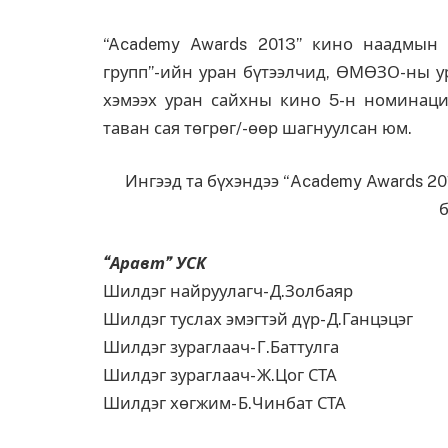
“Academy Awards 2013” кино наадмы
групп”-ийн уран бүтээлчид,
ӨМӨЗО-ны ур
хэмээх уран сайхны кино 5-н номинаци
таван сая төгрөг/-өөр шагнуулсан юм.
Ингээд та бүхэндээ “Academy Awards 
б
“Аравт” УСК
Шилдэг найруулагч- Д.Золбаяр
Шилдэг туслах эмэгтэй дүр- Д.Ганцэцэг
Шилдэг зураглаач- Г.Баттулга
Шилдэг зураглаач- Ж.Цог СТА
Шилдэг хөгжим- Б.Чинбат СТА