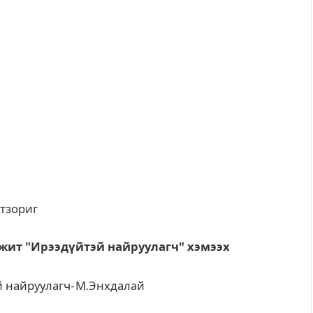
атзориг
ит "Ирээдүйтэй найруулагч" хэмээх
 найруулагч- М.Энхдалай