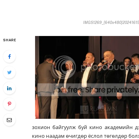
IMGS1269_[640x480]202416157
SHARE
зохион байгуулж буй кино академийн дэ
кино наадам өчигдөр ёслол төгөлдөр бол