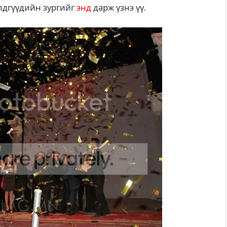
лдгүүдийн зургийг
энд
дарж үзнэ үү.