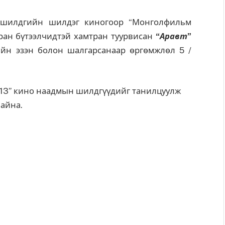
н шилдгийн шилдэг киногоор
“Монголфильм
ан бүтээлчидтэй хамтран туурвисан
“
Аравт
”
йн эзэн болон шалгарсанаар өргөмжлөл 5 /
2013” кино наадмын шилдгүүдийг танилцуулж
айна.