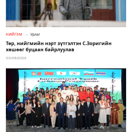
НИЙГЭМ
Урлаг
Төр, нийгмийн нэрт зүтгэлтэн С.Зоригийн
хөшөөг буцаан байрлуулав
03/08/2026