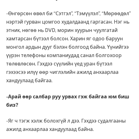
-Өнгөрсөн өвөл би “Сэтгэл”, “Тэмүүлэл”, “Мөрөөдөл”
нэртэй гурван цомгоо худалдаанд гаргасан. Нэг нь
этник, нөгөө нь DVD, морин хуурын чуулгатай
хамтарсан бүтээл болсон. Харин яг одоо баруун
монгол ардын дууг бэлэн болгоод байна. Үүнийгээ
үүрэн телефоны компаниудад санал болгохоор
төлөвлөсөн. Гэхдээ сүүлийн үед уран бүтээл
гэхээсээ илүү өөр чиглэлийн ажилд анхаарлаа
хандуулаад байгаа.
-Арай өөр салбар руу урвах гэж байгаа юм биш
биз?
-Яг ч тэгж хэлж болохгүй л дээ. Гэхдээ судалгааны
ажилд анхаарлаа хандуулаад байна.