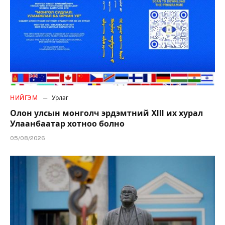
НИЙГЭМ
Урлаг
Олон улсын монголч эрдэмтний XIII их хурал
Улаанбаатар хотноо болно
05/08/2026