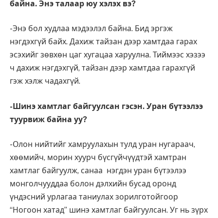
байна. Энэ талаар юу хэлэх вэ?
-Энэ бол худлаа мэдээлэл байна. Бид эргэж
нэгдэхгүй байх. Дахиж тайзан дээр хамтдаа гарах
эсэхийг зөвхөн цаг хугацаа харуулна. Тиймээс хэзээ
ч дахиж нэгдэхгүй, тайзан дээр хамтдаа гарахгүй
гэж хэлж чадахгүй.
-Шинэ хамтлаг байгуулсан гэсэн. Уран бүтээлээ
туурвиж байна уу?
-Олон нийтийг хамруулахын тулд уран нугараач,
хөөмийч, морин хуурч бүсгүйчүүдтэй хамтран
хамтлаг байгуулж, санаа нэгдэн уран бүтээлээ
монголчууддаа болон дэлхийн бусад оронд
үндэсний урлагаа таниулах зорилготойгоор
“Ногоон хатад” шинэ хамтлаг байгуулсан. Уг нь зүрх