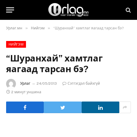
»
»
Урлаг.мн
Нийгэм
“Шуранхай” хамтлаг яагаад тарсан бэ?
НИЙГЭМ
“Шуранхай” хамтлаг
яагаад тарсан бэ?
Урлаг
24/05/2013
Сэтгэгдэл байхгүй
2 минут уншина