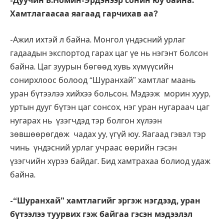
-Дуучин Б.Номин-Эрдэнээр сонин юу байна.
Хамтлагаасаа яагаад гарчихав аа?
-Ажил ихтэй л байна. Монгол үндэсний урлаг
гадаадын экспортод гарах цаг үе нь нэгэнт болсон
байна. Цаг зуурын бөгөөд хувь хүмүүсийн
сонирхлоос болоод “Шуранхай” хамтлаг маань
уран бүтээлээ хийхээ больсон. Мэдээж морин хуур,
уртын дууг бүтэн цаг сонсох, нэг уран нугараач цаг
нугарах нь үзэгчдэд тэр болгон хүлээн
зөвшөөрөгдөж чадах уу, үгүй юу. Яагаад гэвэл тэр
чинь үндэсний урлаг учраас өөрийн гэсэн
үзэгчийн хүрээ байдаг. Бид хамтрахаа болиод удаж
байна.
-“Шуранхай” хамтлагийг эргэж нэгдээд, уран
бүтээлээ туурвих гэж байгаа гэсэн мэдээлэл