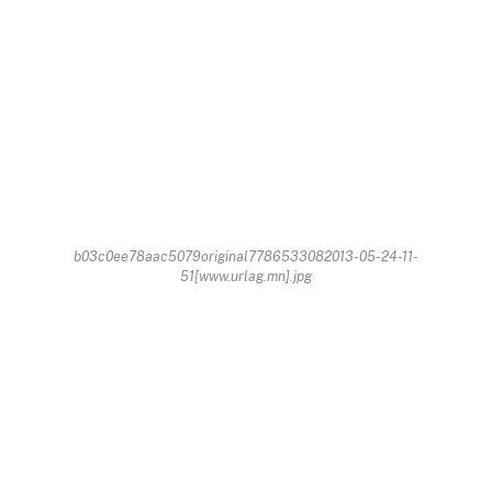
b03c0ee78aac5079original7786533082013-05-24-11-
51[www.urlag.mn].jpg