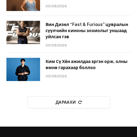
05/08/2026
Вин Дизел “Fast & Furious” цувралын
сүүлчийн киноны зохиолыг уншаад
уйлсан гэв
05/08/2026
Ким Сү Хён ажилдаа эргэн орж, олны
өмнө гарахаар боллоо
05/08/2026
ДАРААХИ