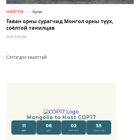
НИЙГЭМ
Урлаг
Таван орны сурагчид Монгол орны түүх,
соёлтой танилцав
31/07/2026
Сэтгэгдэл хаалттай