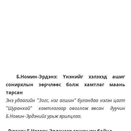
Б.Номин-Эрдэнэ: Үнэнийг хэлэхэд ашиг
сонирхлын зөрчлөөс болж хамтлаг маань
тарсан
Энэ удаагийн “Зогс, нэг агшин” буландаа нэгэн цагт
“Шуранхай” хамтлагаар овоглож явсан дуучин
Б.Номин-Эрдэнийг урьж ярилцлаа.