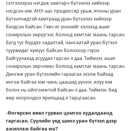
сэтгэлээрээ нэгдэж хамтарч бүтээлээ хийхээр
нэгдсэн юм. АНУ-аас продюссер урьж, японы уран
бүтээлчидтэй хамтраад уран бүтээлээ хийхээр
бэлдсэн байсан. Гэвч яг үнэнийг хэлэхэд ашиг
сонирхлын зөрүүгээс болоод хамтлаг маань тарсан.
Бүгд тус бүрдээ чадалтай, чансаатай уран бүтээл
туурвидаг хүмүүс байсан болохоор гэрээ
байгуулахад асуудал гарсан л даа. Тиймээс ашиг
сонирхлын зөрчлөөс болоод хамтлаг маань тарсан.
Дөнгөж уран бүтээлийн гараагаа эхэлж байхад
ингэж байгаа юм чинь цаашид үүнээс илүү юм
болох нь ойлгомжтой байсан л даа. Тиймээс бид
өөр хоорондоо ярилцаад л тарцгаасан.
-Өнгөрсөн өвөл гурван цомгоо худалдаанд
гаргасан. Сүүлийн үед шинэ уран бүтээл дээр
ажиллаж байгаа юу?