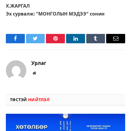
Х.ЖАРГАЛ
Эх сурвалж: "МОНГОЛЫН МЭДЭЭ" сонин
Facebook
Twitter
Pinterest
LinkedIn
Tumblr
Имэйл
Урлаг
Вэбсайт
ТӨСТЭЙ
НИЙТЛЭЛ