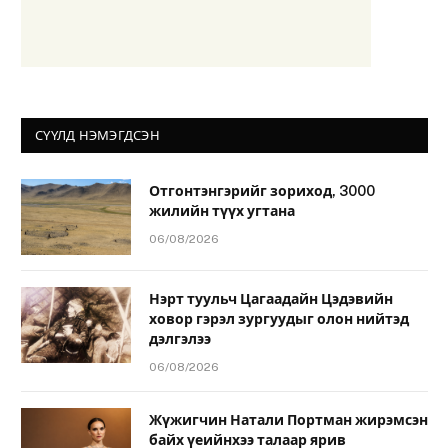
СҮҮЛД НЭМЭГДСЭН
Отгонтэнгэрийг зориход, 3000
жилийн түүх угтана
06/08/2026
Нэрт туульч Цагаадайн Цэдэвийн
ховор гэрэл зургуудыг олон нийтэд
дэлгэлээ
06/08/2026
Жүжигчин Натали Портман жирэмсэн
байх үеийнхээ талаар ярив