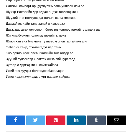
Сангийн бойпорт арц уугиулж маань уншсан лам аа…
Шүхэр тэнгэрийн дор алдаж эндэх тоолонд минь
Шүүхийн тогтоол уншдаг яллагч нь та мөртлөө
Даамай их хайр тань аанай л хэвээрээ
Давж заалдсан өмгөөлөгч болж зовлонгоос намайг суллана аа
Жигжид бурхныг олон мутартай гэлцэнэ
Жижигхэн энэ биө чинь түүнээс ч олон гартай юм шиг
Элбэг их хайр, Ээжий гэдэг нэр тань
Энэ орчлонгоос авсан хамгийн том алдар аа
Зүүний сүвэгчээр ч багтах он жилийн урсгалд
Зүгээр л дэргэд минь байж хайрла
Ижий гэж дуудах болгондоо баярладаг
Ижил хэдэн хүүхэддээ урт насалж хайрла!
Facebook
Twitter
Pinterest
LinkedIn
Tumblr
Имэйл