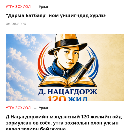
УТГА ЗОХИОЛ
Урлаг
“Дарма Батбаяр” ном уншигчдад хүрлээ
06/08/2026
УТГА ЗОХИОЛ
Урлаг
Д.Нацагдоржийн мэндэлсний 120 жилийн ойд
зориулсан өв соёл, утга зохиолын олон улсын
аялал зохион байгуулна