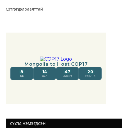
Сэтгэгдэл хаалттай
СҮҮЛД НЭМЭГДСЭН