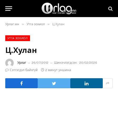
»
»
Урлаг.мн
Утга зохиол
Ц.Хулан
УТГА ЗОХИОЛ
Ц.Хулан
Урлаг
26/07/2012
Шинэчлэгдсэн:
20/02/2026
Сэтгэгдэл байхгүй
2 минут уншина