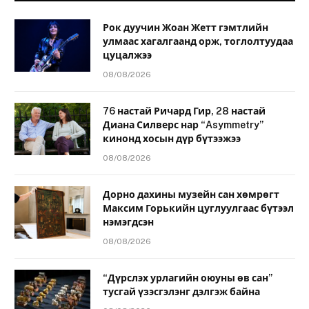
Рок дуучин Жоан Жетт гэмтлийн
улмаас хагалгаанд орж, тоглолтуудаа
цуцалжээ
08/08/2026
76 настай Ричард Гир, 28 настай
Диана Силверс нар “Asymmetry”
кинонд хосын дүр бүтээжээ
08/08/2026
Дорно дахины музейн сан хөмрөгт
Максим Горькийн цуглуулгаас бүтээл
нэмэгдсэн
08/08/2026
“Дүрслэх урлагийн оюуны өв сан”
тусгай үзэсгэлэнг дэлгэж байна