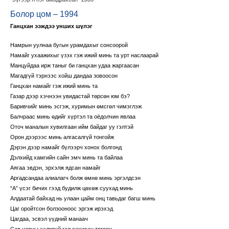
Болор цом – 1994
Ганцхан ээждээ унших шүлэг
Намрын уулнаа бугын урамдахыг сонсоорой
Намайг ухаажихыг үзэх гэж ижий минь та урт наслаарай
Манцуйдаа ирж таныг би ганцхан удаа жаргаасан
Магадгүй тэрнээс хойш дандаа зовоосон
Ганцхан намайг гэж ижий минь та
Газар дээр хэчнээн увидастай төрсөн юм бэ?
Баривчийг минь эсгэж, хуримын өмсгөл чимэглэж
Балчраас минь өдийг хүртэл та оёдолчин явлаа
Оточ маналын хувилгаан ийм байдаг уу гэлтэй
Орон дээрээс минь алгасалгүй тонгойж
Дэрэн дээр намайг бүлээрч хонох болгонд
Дэлхийд хамгийн сайн эмч минь та байлаа
Аягаа эвдэн, эрхэлж ядсан намайг
Аргадсандаа алиалагч болж өмнө минь эргэлдсэн
“А” үсэг бичих гээд будилж цөхөж суухад минь
Алдаатай байхад нь улаан цайм онц тавьдаг багш минь
Цаг оройтсон болзооноос эргэж ирэхэд
Цагдаа, эсвэл үүдний манаач
Сар нарны ээлжгүй гал сахисан тогооч