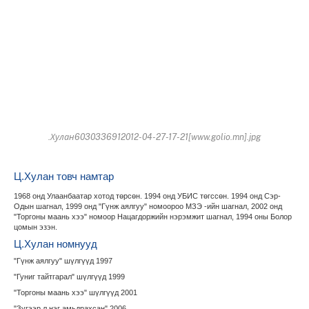
.Хулан6030336912012-04-27-17-21[www.golio.mn].jpg
Ц.Хулан товч намтар
1968 онд Улаанбаатар хотод төрсөн. 1994 онд УБИС төгссөн. 1994 онд Сэр-
Одын шагнал, 1999 онд "Гүнж аялгуу" номоороо МЗЭ -ийн шагнал, 2002 онд
"Торгоны маань хээ" номоор Нацагдоржийн нэрэмжит шагнал, 1994 оны Болор
цомын эзэн.
Ц.Хулан номнууд
"Гүнж аялгуу" шүлгүүд 1997
"Гуниг тайтгарал" шүлгүүд 1999
"Торгоны маань хээ" шүлгүүд 2001
"Зүгээр л нэг амьдрахсан" 2006