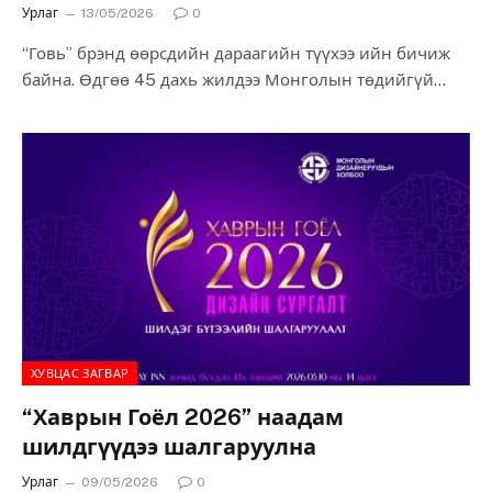
Урлаг
13/05/2026
0
“Говь” брэнд өөрсдийн дараагийн түүхээ ийн бичиж
байна. Өдгөө 45 дахь жилдээ Монголын төдийгүй
дэлхийн зах зээлд үндэсний түүхий эд…
ХУВЦАС ЗАГВАР
“Хаврын Гоёл 2026” наадам
шилдгүүдээ шалгаруулна
Урлаг
09/05/2026
0