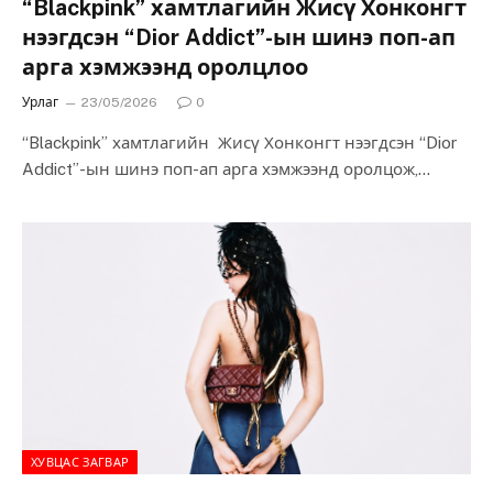
“Blackpink” хамтлагийн Жисү Хонконгт
нээгдсэн “Dior Addict”-ын шинэ поп-ап
арга хэмжээнд оролцлоо
Урлаг
23/05/2026
0
“Blackpink” хамтлагийн Жисү Хонконгт нээгдсэн “Dior
Addict”-ын шинэ поп-ап арга хэмжээнд оролцож,
фэнүүд болон загвар сонирхогчдын анхаарлыг
төвлөрүүллээ. “Dior Addict”-ын…
ХУВЦАС ЗАГВАР