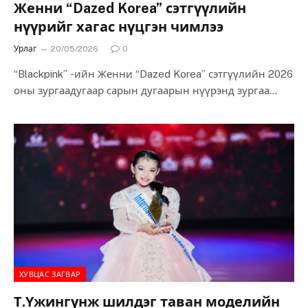
Женни “Dazed Korea” сэтгүүлийн
нүүрийг хагас нүцгэн чимлээ
Урлаг
20/05/2026
0
“Blackpink” -ийн Женни “Dazed Korea” сэтгүүлийн 2026
оны зургаадугаар сарын дугаарын нүүрэнд зургаа
авахуулжээ. Энэ удаагийн зураг авалтад Женни
“Chanel”…
ХУВЦАС ЗАГВАР
Т.Үжингүнж шилдэг таван моделийн