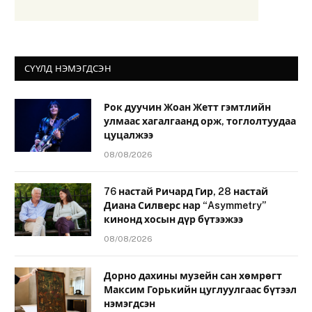
СҮҮЛД НЭМЭГДСЭН
Рок дуучин Жоан Жетт гэмтлийн
улмаас хагалгаанд орж, тоглолтуудаа
цуцалжээ
08/08/2026
76 настай Ричард Гир, 28 настай
Диана Силверс нар “Asymmetry”
кинонд хосын дүр бүтээжээ
08/08/2026
Дорно дахины музейн сан хөмрөгт
Максим Горькийн цуглуулгаас бүтээл
нэмэгдсэн