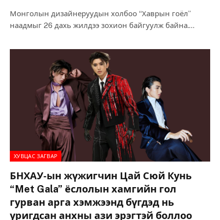
Монголын дизайнеруудын холбоо “Хаврын гоёл”
наадмыг 26 дахь жилдээ зохион байгуулж байна.
Залуу дизайнер, оюутан, суралцагчдыг хөгжүүлэх,
сурталчилан таниулах, шинэ…
ХУВЦАС ЗАГВАР
БНХАУ-ын жүжигчин Цай Сюй Кунь
“Met Gala” ёслолын хамгийн гол
гурван арга хэмжээнд бүгдэд нь
уригдсан анхны ази эрэгтэй боллоо