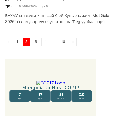
Урлаг
07/05/2026
0
БНХАУ-ын жүжигчин Цай Сюй Кунь энэ жил “Met Gala
2026” ёслол дээр түүх бүтээсэн юм. Тодруулбал, тэрбээр
“Met Gala” ёслолын…
Previous
…
Next
1
2
3
4
16