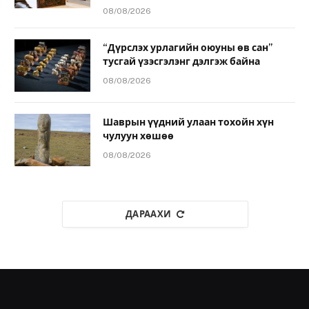
08/08/2026
“Дүрслэх урлагийн оюуны өв сан”
тусгай үзэсгэлэнг дэлгэж байна
08/08/2026
Шаврын үүдний улаан тохойн хүн
чулуун хөшөө
08/08/2026
ДАРААХИ