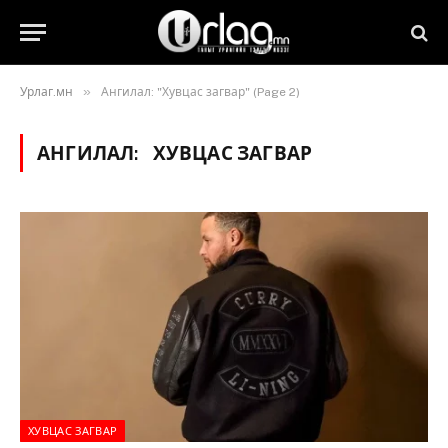
»
Урлаг.мн
Ангилал: "Хувцас загвар" (Page 2)
АНГИЛАЛ:
ХУВЦАС ЗАГВАР
ХУВЦАС ЗАГВАР