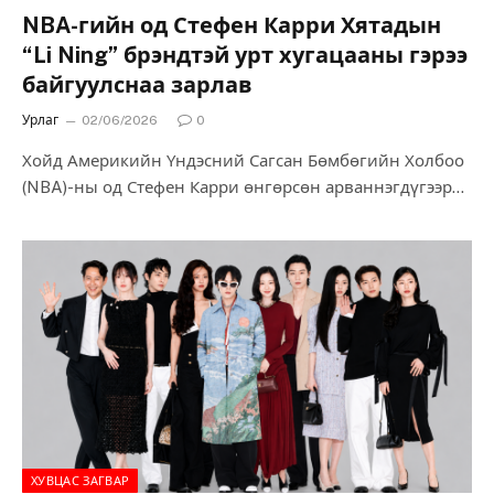
NBA-гийн од Стефен Карри Хятадын
“Li Ning” брэндтэй урт хугацааны гэрээ
байгуулснаа зарлав
Урлаг
02/06/2026
0
Хойд Америкийн Үндэсний Сагсан Бөмбөгийн Холбоо
(NBA)-ны од Стефен Карри өнгөрсөн арваннэгдүгээр
сард олон жил хамтран ажилласан “Under Armour”
брэндтэй байгуулсан гэрээгээ…
ХУВЦАС ЗАГВАР