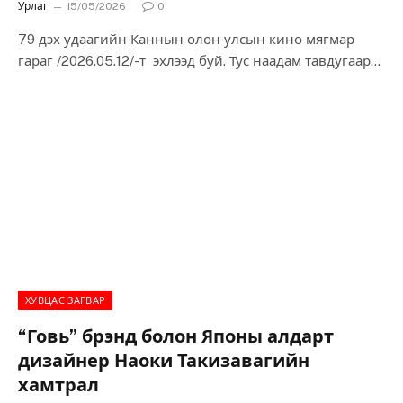
Урлаг
15/05/2026
0
79 дэх удаагийн Каннын олон улсын кино мягмар
гараг /2026.05.12/-т эхлээд буй. Тус наадам тавдугаар
сарын 23-ныг дуустал үргэлжлэх юм.…
ХУВЦАС ЗАГВАР
“Говь” брэнд болон Японы алдарт
дизайнер Наоки Такизавагийн
хамтрал