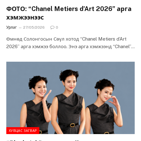
ФОТО: “Chanel Metiers d’Art 2026” арга
хэмжээнээс
Урлаг
27/05/2026
0
Өмнөд Солонгосын Сөүл хотод “Chanel Metiers d’Art
2026” арга хэмжээ боллоо. Энэ арга хэмжээнд “Chanel”
брэндийг төлөөлдөг, тус брэндийн нүүр…
ХУВЦАС ЗАГВАР