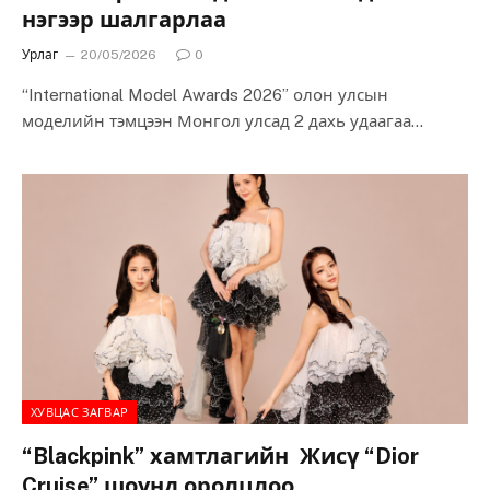
нэгээр шалгарлаа
Урлаг
20/05/2026
0
“International Model Awards 2026” олон улсын
моделийн тэмцээн Монгол улсад 2 дахь удаагаа
амжилттай зохион байгуулагдаж өндөрлөлөө. Энэхүү
нэр хүндтэй…
ХУВЦАС ЗАГВАР
“Blackpink” хамтлагийн Жисү “Dior
Cruise” шоунд оролцлоо