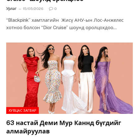
Урлаг
15/05/2026
0
“Blackpink” хамтлагийн Жисү АНУ-ын Лос-Анжелес
хотноо болсон “Dior Cruise” шоунд оролцохдоо
өмнөхөөс өөр дүр төрх бүрдүүлсэн нь олны анхаарлыг
татаж,…
ХУВЦАС ЗАГВАР
63 настай Деми Мур Каннд бүгдийг
алмайруулав