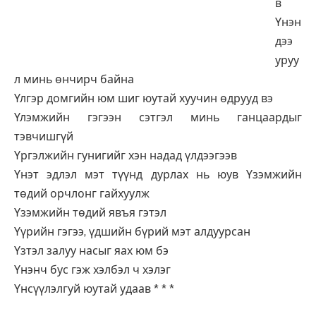
в
Үнэн
дээ
уруу
л минь өнчирч байна
Үлгэр домгийн юм шиг юутай хуучин өдрууд вэ
Үлэмжийн гэгээн сэтгэл минь ганцаардыг
тэвчишгүй
Үргэлжийн гунигийг хэн надад үлдээгээв
Үнэт эдлэл мэт түүнд дурлах нь юув Үзэмжийн
төдий орчлонг гайхуулж
Үзэмжийн төдий явъя гэтэл
Үүрийн гэгээ, үдшийн бүрий мэт алдуурсан
Үзтэл залуу насыг яах юм бэ
Үнэнч бус гэж хэлбэл ч хэлэг
Үнсүүлэлгуй юутай удаав * * *