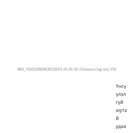
IMG_11503298063632013-10-25-16-51[www.urlag.mn].JPG
Үнсү
үлэл
гүй
юута
й
удаа