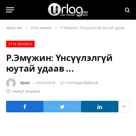
»
»
Урлаг.мн
Утга зохиол
Р.Эмүжин: Үнсүүлэлгүй юутай удаав …
УТГА ЗОХИОЛ
Р.Эмүжин: Үнсүүлэлгүй
юутай удаав …
Урлаг
25/10/2013
Сэтгэгдэл байхгүй
1 минут уншина