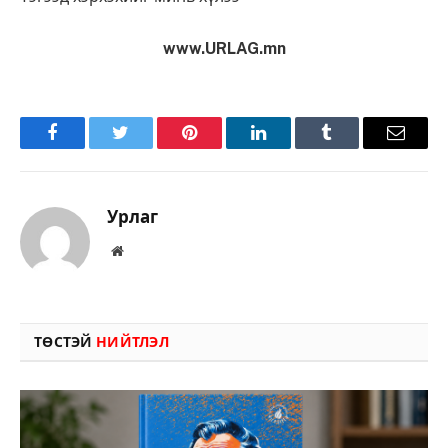
www.URLAG.mn
Facebook
Twitter
Pinterest
LinkedIn
Tumblr
Имэйл
Урлаг
Вэбсайт
ТӨСТЭЙ
НИЙТЛЭЛ