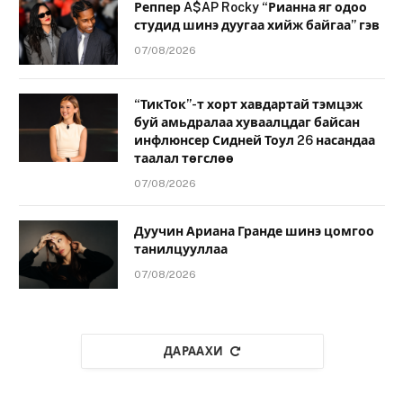
Реппер A$AP Rocky “Рианна яг одоо
студид шинэ дуугаа хийж байгаа” гэв
07/08/2026
“ТикТок”-т хорт хавдартай тэмцэж
буй амьдралаа хуваалцдаг байсан
инфлюнсер Сидней Тоул 26 насандаа
таалал төгслөө
07/08/2026
Дуучин Ариана Гранде шинэ цомгоо
танилцууллаа
07/08/2026
ДАРААХИ