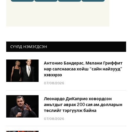
СҮҮЛД НЭМЭГДСЭН
Антонио Бандерас, Мелани Гриффит
нар салснаасаа хойш “сайн найзууд”
хэвээрээ
07/08/2026
Леонардо ДиКаприо ховордсон
амьтдыг аврах 200 сая ам.долларын
төслийг тэргүүлж байна
07/08/2026