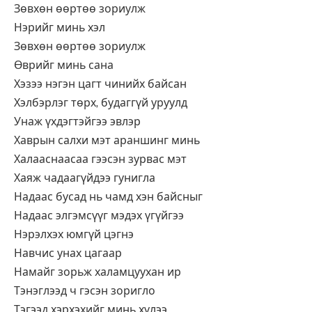
Зөвхөн өөртөө зориулж
Нэрийг минь хэл
Зөвхөн өөртөө зориулж
Өврийг минь сана
Хэзээ нэгэн цагт чинийх байсан
Хэлбэрлэг төрх, будаггүй уруулд
Унаж үхдэгтэйгээ эвлэр
Хаврын салхи мэт араншинг минь
Халааснаасаа гээсэн зурвас мэт
Хаяж чадаагүйдээ гунигла
Надаас бусад нь чамд хэн байсныг
Надаас элгэмсүүг мэдэх үгүйгээ
Нэрэлхэх юмгүй цэгнэ
Навчис унах цагаар
Намайг зорьж халамцуухан ир
Тэнэглээд ч гэсэн зоригло
Тэгээд хэрхэхийг минь хүлээ