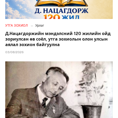
УТГА ЗОХИОЛ
Урлаг
Д.Нацагдоржийн мэндэлсний 120 жилийн ойд
зориулсан өв соёл, утга зохиолын олон улсын
аялал зохион байгуулна
03/08/2026