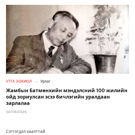
УТГА ЗОХИОЛ
Урлаг
Жамбын Батмөнхийн мэндэлсний 100 жилийн
ойд зориулсан эсээ бичлэгийн уралдаан
зарлалаа
02/08/2026
Сэтгэгдэл хаалттай