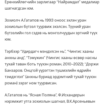
Ерөнхийлөгчийн зарлигаар “Найрамдал” медалиар
шагнагдсан юм.
Зохиолч А.Гатапов нь 1993 оноос эхлэн уран
зохиолын бүтээл туурвиж эхэлсэн. Түүний уран
бүтээлийн гол сэдэв нь монголчуудын эртний түүх
юм.
Тэрбээр “Удирдагч мэндэлсэн нь”, “Чингис хааны
анхны анд”, “Тэмүжин” (Чингис хааны өсвөр насны
тухай таван боть түүхэн роман, 2010–2022); “Доржи
Банзаров. Онцгой үүрэгтэн түшмэлийн өдрийн
тэмдэглэл” (анхны буриад эрдэмтний тухай түүхэн
роман) зэрэг ном туурвисан.
А.Гатапов нь “Ясная Поляна”, Ф.Искандерын
нэрэмжит утга зохиолын шагнал, В.К.Арсеньевын