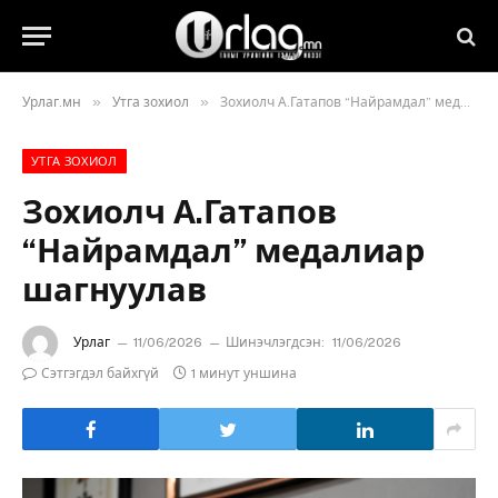
»
»
Урлаг.мн
Утга зохиол
Зохиолч А.Гатапов “Найрамдал” медалиар шагнуулав
УТГА ЗОХИОЛ
Зохиолч А.Гатапов
“Найрамдал” медалиар
шагнуулав
Урлаг
11/06/2026
Шинэчлэгдсэн:
11/06/2026
Сэтгэгдэл байхгүй
1 минут уншина