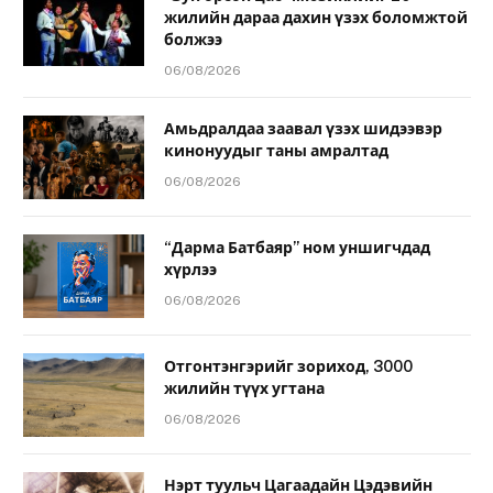
жилийн дараа дахин үзэх боломжтой
болжээ
06/08/2026
Амьдралдаа заавал үзэх шидээвэр
кинонуудыг таны амралтад
06/08/2026
“Дарма Батбаяр” ном уншигчдад
хүрлээ
06/08/2026
Отгонтэнгэрийг зориход, 3000
жилийн түүх угтана
06/08/2026
Нэрт туульч Цагаадайн Цэдэвийн