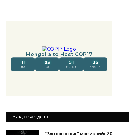
СҮҮЛД НЭМЭГДСЭН
“Зун орсон цас” мюзиклийг 20