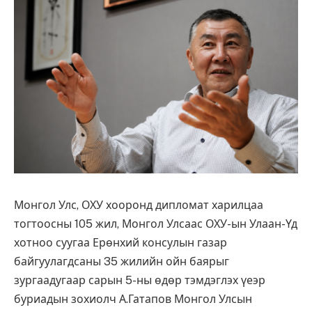
Монгол Улс, ОХУ хооронд дипломат харилцаа
тогтоосны 105 жил, Монгол Улсаас ОХУ-ын Улаан-Үд
хотноо суугаа Ерөнхий консулын газар
байгуулагдсаны 35 жилийн ойн баярыг
зургаадугаар сарын 5-ны өдөр тэмдэглэх үеэр
буриадын зохиолч А.Гатапов Монгол Улсын