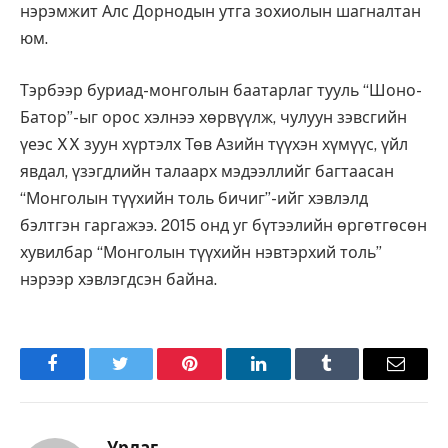
нэрэмжит Алс Дорнодын утга зохиолын шагналтан
юм.
Тэрбээр буриад-монголын баатарлаг тууль “Шоно-
Батор”-ыг орос хэлнээ хөрвүүлж, чулуун зэвсгийн
үеэс XX зуун хүртэлх Төв Азийн түүхэн хүмүүс, үйл
явдал, үзэгдлийн талаарх мэдээллийг багтаасан
“Монголын түүхийн толь бичиг”-ийг хэвлэлд
бэлтгэн гаргажээ. 2015 онд уг бүтээлийн өргөтгөсөн
хувилбар “Монголын түүхийн нэвтэрхий толь”
нэрээр хэвлэгдсэн байна.
Facebook
Twitter
Pinterest
LinkedIn
Tumblr
Имэйл
Урлаг