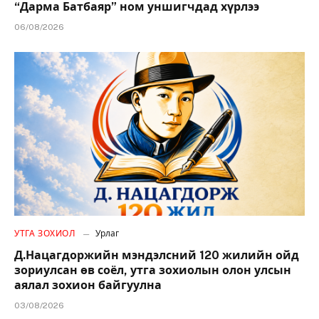
“Дарма Батбаяр” ном уншигчдад хүрлээ
06/08/2026
УТГА ЗОХИОЛ
Урлаг
Д.Нацагдоржийн мэндэлсний 120 жилийн ойд
зориулсан өв соёл, утга зохиолын олон улсын
аялал зохион байгуулна
03/08/2026