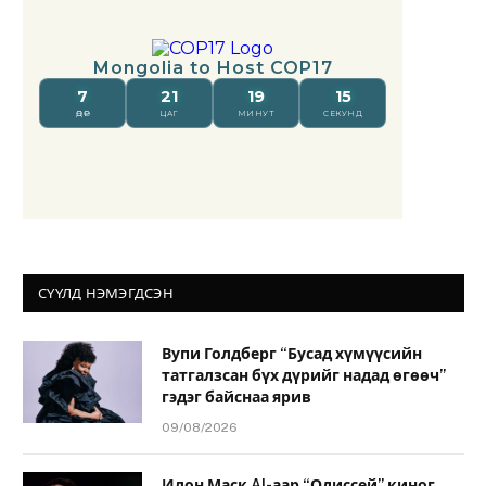
СҮҮЛД НЭМЭГДСЭН
Вупи Голдберг “Бусад хүмүүсийн
татгалзсан бүх дүрийг надад өгөөч”
гэдэг байснаа ярив
09/08/2026
Илон Маск AI-аар “Одиссей” киног