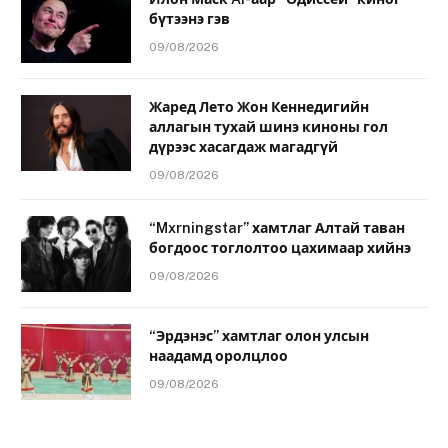
бүтээнэ гэв
09/08/2026
Жаред Лето Жон Кеннедигийн
аллагын тухай шинэ киноны гол
дүрээс хасагдаж магадгүй
09/08/2026
“Mxrningstar” хамтлаг Алтай таван
богдоос тоглолтоо цахимаар хийнэ
09/08/2026
“Эрдэнэс” хамтлаг олон улсын
наадамд оролцлоо
09/08/2026