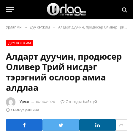
»
»
Урлаг.мн
Дуу хөгжим
Алдарт дуучин, продюсер Оливер Трий нисдэг тэрэгний ослоор амиа алдлаа
ДУУ ХӨГЖИМ
Алдарт дуучин, продюсер
Оливер Трий нисдэг
тэрэгний ослоор амиа
алдлаа
Урлаг
16/06/2026
Сэтгэгдэл байхгүй
1 минут уншина