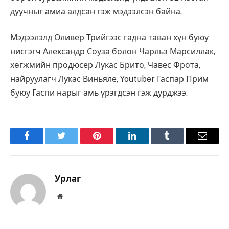
дуучныг амиа алдсан гэж мэдээлсэн байна.
Мэдээлэлд Оливер Трийгээс гадна таван хүн буюу
нисгэгч Александр Соуза болон Чарльз Марсиллак,
хөгжмийн продюсер Лукас Брито, Чавес Фрота,
найруулагч Лукас Виньяле, Youtuber Гаспар Прим
буюу Гаспи нарыг амь үрэгдсэн гэж дурджээ.
Facebook
Twitter
Pinterest
LinkedIn
Tumblr
Имэйл
Урлаг
Вэбсайт