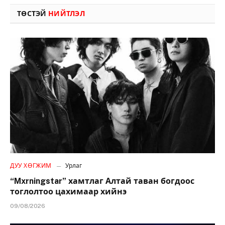
ТӨСТЭЙ
НИЙТЛЭЛ
ДУУ ХӨГЖИМ
Урлаг
“Mxrningstar” хамтлаг Алтай таван богдоос
тоглолтоо цахимаар хийнэ
09/08/2026