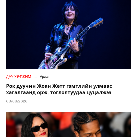
ДУУ ХӨГЖИМ
Урлаг
Рок дуучин Жоан Жетт гэмтлийн улмаас
хагалгаанд орж, тоглолтуудаа цуцалжээ
08/08/2026