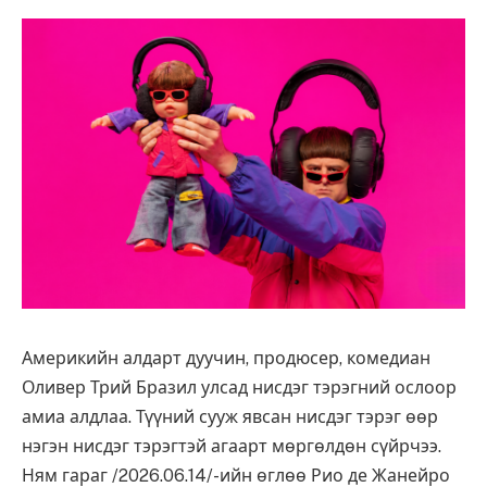
Америкийн алдарт дуучин, продюсер, комедиан
Оливер Трий Бразил улсад нисдэг тэрэгний ослоор
амиа алдлаа. Түүний сууж явсан нисдэг тэрэг өөр
нэгэн нисдэг тэрэгтэй агаарт мөргөлдөн сүйрчээ.
Ням гараг /2026.06.14/-ийн өглөө Рио де Жанейро