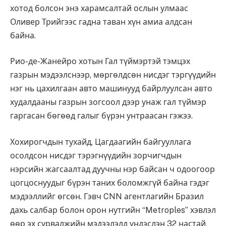
хотод болсон энэ харамсалтай ослын улмаас
Оливер Трийгээс гадна таван хүн амиа алдсан
байна.
Рио-де-Жанейро хотын Гал түймэртэй тэмцэх
газрын мэдээлснээр, мөргөлдсөн нисдэг тэргүүдийн
нэг нь цахилгаан авто машинууд байрлуулсан авто
худалдааны газрын зогсоол дээр унаж гал түймэр
гаргасан бөгөөд галыг бүрэн унтраасан гэжээ.
Хохирогчдын тухайд, Цагдаагийн байгууллага
осолдсон нисдэг тэрэгнүүдийн зорчигчдын
нэрсийн жагсаалтад дуучны нэр байсан ч одоогоор
цогцоснуудыг бүрэн таних боломжгүй байна гэдэг
мэдээллийг өгсөн. Гэвч CNN агентлагийн Бразил
дахь салбар болон орон нутгийн “Metroples” хэвлэл
өөр эх сурвалжийн мэдээлэлд үндэслэн 32 настай