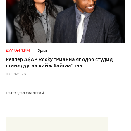
ДУУ ХӨГЖИМ
Урлаг
Реппер A$AP Rocky “Рианна яг одоо студид
шинэ дуугаа хийж байгаа” гэв
07/08/2026
Сэтгэгдэл хаалттай