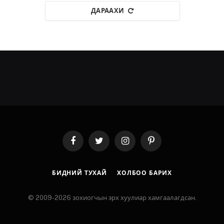
ДАРААХИ
Facebook
Twitter
Instagram
Pinterest
БИДНИЙ ТУХАЙ
ХОЛБОО БАРИХ
© 2009-2026 зохиогчын эрх хуулиар хамгаалагдсан.