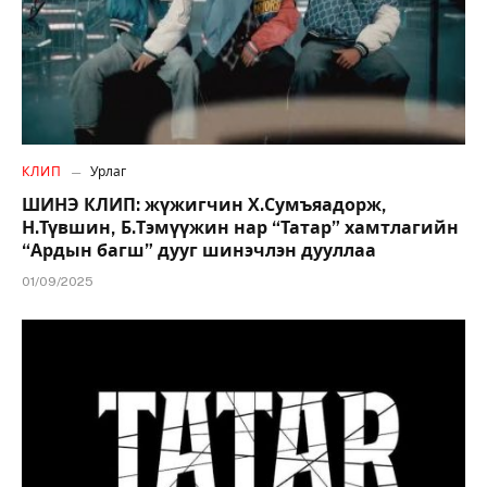
КЛИП
Урлаг
ШИНЭ КЛИП: жүжигчин Х.Сумъяадорж,
Н.Түвшин, Б.Тэмүүжин нар “Татар” хамтлагийн
“Ардын багш” дууг шинэчлэн дууллаа
01/09/2025