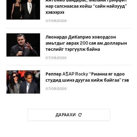
Антонио Бандерас, Мелани Гриффит
нар салснаасаа хойш “сайн найзууд”
хэвээрээ
07/08/2026
Леонардо ДиКаприо ховордсон
амьтдыг аврах 200 сая ам.долларын
төслийг тэргүүлж байна
07/08/2026
Реппер A$AP Rocky “Рианна яг одоо
студид шинэ дуугаа хийж байгаа” гэв
07/08/2026
ДАРААХИ