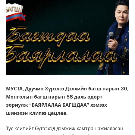
МУСТА, Дуучин Хүрэлээ Дэлхийн багш нарын 30,
Монголын багш нарын 58 дахь өдөрт
зориулж “БАЯРЛАЛАА БАГШДАА” хэмээх
шинэхэн клипээ цацлаа.
Тус клипийг бүтээхэд дэмжиж хамтран ажилласан