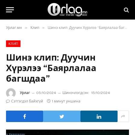
»
»
Урлаг.мн
Клип
Шинэ клип: Дуучин Хүрэлээ “Баярлалаа багшдаа”
КЛИП
Шинэ клип: Дуучин
Хүрэлээ “Баярлалаа
багшдаа”
Урлаг
05/10/2024
Шинэчлэгдсэн:
15/10/2024
Сэтгэгдэл байхгүй
1 минут уншина