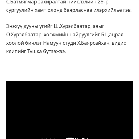
С.Батмягмар захиралтай нийслэлийн 29-р
сургуулийн хамт олонд баярласнаа илэрхийлье гэв.
Энэхүү дууны үгийг Ш.Хүрэлбаатар, аяыг
О.Хүрэлбаатар, хөгжмийн найруулгийг Б.Цацрал,
хоолой бичлэг Намуун студи Х.Баярсайхан, видио
клипийг Түшка бүтээжээ.