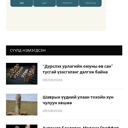
СҮҮЛД НЭМЭГДСЭН
“Дүрслэх урлагийн оюуны өв сан”
тусгай үзэсгэлэнг дэлгэж байна
08/08/2026
Шаврын үүдний улаан тохойн хүн
чулуун хөшөө
08/08/2026