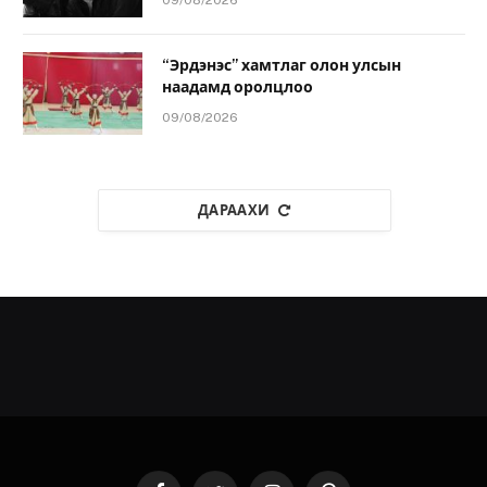
“Эрдэнэс” хамтлаг олон улсын
наадамд оролцлоо
09/08/2026
ДАРААХИ