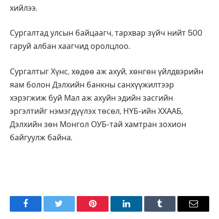
хийлээ.
Сургалтад улсын байцаагч, тархвар зүйч нийт 500
гаруй албан хаагчид оролцлоо.
Сургалтыг Хүнс, хөдөө аж ахуй, хөнгөн үйлдвэрийн
яам болон Дэлхийн банкны санхүүжилтээр
хэрэгжиж буй Мал аж ахуйн эдийн засгийн
эргэлтийг нэмэгдүүлэх төсөл, НҮБ-ийн ХХААБ,
Дэлхийн зөн Монгол ОУБ-тай хамтран зохион
байгуулж байна.
Facebook
Twitter
Pinterest
LinkedIn
Tumblr
Имэйл