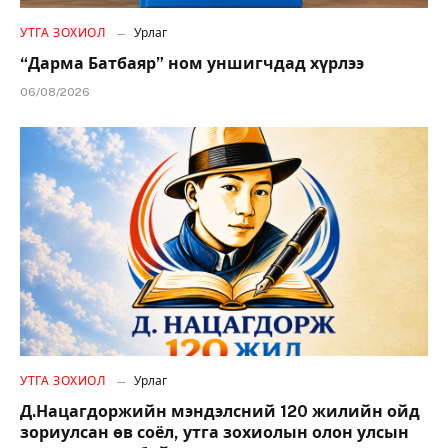
УТГА ЗОХИОЛ
Урлаг
“Дарма Батбаяр” ном уншигчдад хүрлээ
06/08/2026
УТГА ЗОХИОЛ
Урлаг
Д.Нацагдоржийн мэндэлсний 120 жилийн ойд
зориулсан өв соёл, утга зохиолын олон улсын