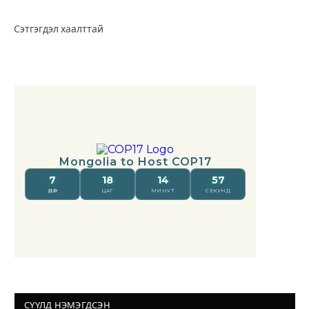
Сэтгэгдэл хаалттай
СҮҮЛД НЭМЭГДСЭН