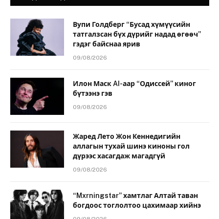
Вупи Голдберг “Бусад хүмүүсийн
татгалзсан бүх дүрийг надад өгөөч”
гэдэг байснаа ярив
09/08/2026
Илон Маск AI-аар “Одиссей” киног
бүтээнэ гэв
09/08/2026
Жаред Лето Жон Кеннедигийн
аллагын тухай шинэ киноны гол
дүрээс хасагдаж магадгүй
09/08/2026
“Mxrningstar” хамтлаг Алтай таван
богдоос тоглолтоо цахимаар хийнэ
09/08/2026