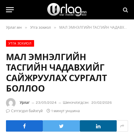
»
»
Урлаг.мн
Утга зохиол
МАЛ ЭМНЭЛГИЙН ТАСГИЙН ЧАДАВХИЙГ САЙЖРУУЛАХ СУРГАЛТ БОЛЛОО
УТГА ЗОХИОЛ
МАЛ ЭМНЭЛГИЙН
ТАСГИЙН ЧАДАВХИЙГ
САЙЖРУУЛАХ СУРГАЛТ
БОЛЛОО
Урлаг
23/05/2024
Шинэчлэгдсэн:
20/02/2026
Сэтгэгдэл байхгүй
1 минут уншина