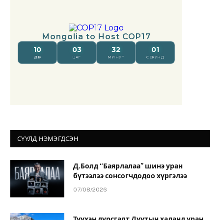
СҮҮЛД НЭМЭГДСЭН
Д.Болд “Баярлалаа” шинэ уран
бүтээлээ сонсогчдодоо хүргэлээ
07/08/2026
Түүхэн дурсгалт Дуутын хаданд уран