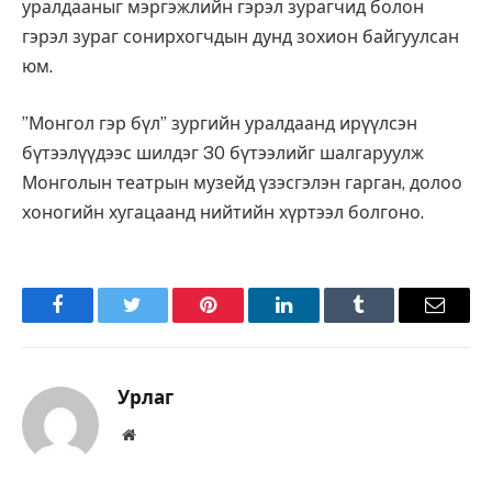
уралдааныг мэргэжлийн гэрэл зурагчид болон
гэрэл зураг сонирхогчдын дунд зохион байгуулсан
юм.
”Монгол гэр бүл” зургийн уралдаанд ирүүлсэн
бүтээлүүдээс шилдэг 30 бүтээлийг шалгаруулж
Монголын театрын музейд үзэсгэлэн гарган, долоо
хоногийн хугацаанд нийтийн хүртээл болгоно.
Facebook
Twitter
Pinterest
LinkedIn
Tumblr
Имэйл
Урлаг
Вэбсайт