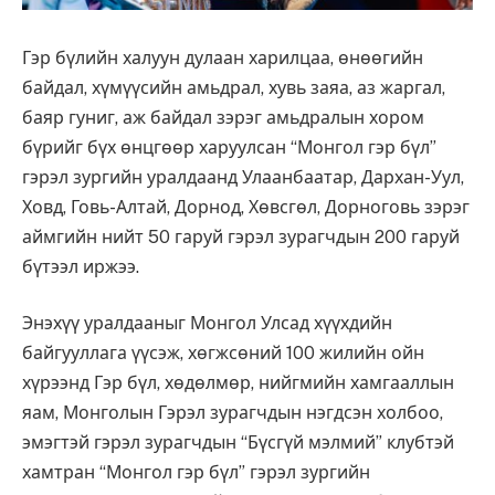
Гэр бүлийн халуун дулаан харилцаа, өнөөгийн
байдал, хүмүүсийн амьдрал, хувь заяа, аз жаргал,
баяр гуниг, аж байдал зэрэг амьдралын хором
бүрийг бүх өнцгөөр харуулсан “Монгол гэр бүл”
гэрэл зургийн уралдаанд Улаанбаатар, Дархан-Уул,
Ховд, Говь-Алтай, Дорнод, Хөвсгөл, Дорноговь зэрэг
аймгийн нийт 50 гаруй гэрэл зурагчдын 200 гаруй
бүтээл иржээ.
Энэхүү уралдааныг Монгол Улсад хүүхдийн
байгууллага үүсэж, хөгжсөний 100 жилийн ойн
хүрээнд Гэр бүл, хөдөлмөр, нийгмийн хамгааллын
яам, Монголын Гэрэл зурагчдын нэгдсэн холбоо,
эмэгтэй гэрэл зурагчдын “Бүсгүй мэлмий” клубтэй
хамтран “Монгол гэр бүл” гэрэл зургийн