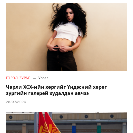
ГЭРЭЛ ЗУРАГ
Урлаг
Чарли XCX-ийн хөргийг Үндэсний хөрөг
зургийн галерей худалдан авчээ
28/07/2026