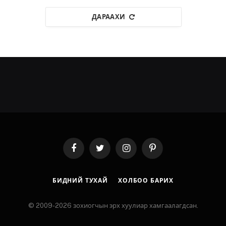
ДАРААХИ
Facebook
Twitter
Instagram
Pinterest
БИДНИЙ ТУХАЙ
ХОЛБОО БАРИХ
© 2009-2026 зохиогчын эрх хуулиар хамгаалагдсан.