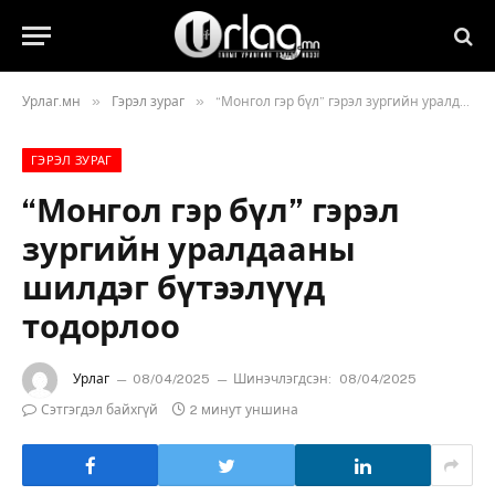
»
»
Урлаг.мн
Гэрэл зураг
“Монгол гэр бүл” гэрэл зургийн уралдааны шилдэг бүтээлүүд тодорлоо
ГЭРЭЛ ЗУРАГ
“Монгол гэр бүл” гэрэл
зургийн уралдааны
шилдэг бүтээлүүд
тодорлоо
Урлаг
08/04/2025
Шинэчлэгдсэн:
08/04/2025
Сэтгэгдэл байхгүй
2 минут уншина