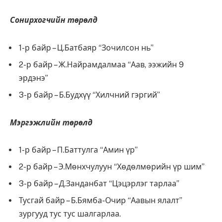
Сонирхогчийн төрөлд
1-р байр – Ц.Батбаяр “Зочилсон нь”
2-р байр – Ж.Найрамдалмаа “Аав, ээжийн 9
эрдэнэ”
3-р байр – Б.Будхүү “Хилчний гэргий”
Мэргэжлийн төрөлд
1-р байр – П.Баттулга “Амин үр”
2-р байр – Э.Мөнхчулуун “Хөдөлмөрийн үр шим”
3-р байр – Д.Занданбат “Цэцэрлэг тарлаа”
Тусгай байр – Б.Бямба-Очир “Аавын ялалт”
зургууд тус тус шалгарлаа.