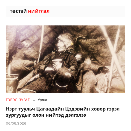
ТӨСТЭЙ
НИЙТЛЭЛ
ГЭРЭЛ ЗУРАГ
Урлаг
Нэрт туульч Цагаадайн Цэдэвийн ховор гэрэл
зургуудыг олон нийтэд дэлгэлээ
06/08/2026