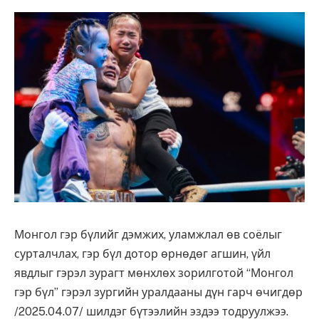
Монгол гэр бүлийг дэмжих, уламжлал өв соёлыг
сурталчлах, гэр бүл дотор өрнөдөг агшин, үйл
явдлыг гэрэл зурагт мөнхлөх зорилготой “Монгол
гэр бүл” гэрэл зургийн уралдааны дүн гарч өчигдөр
/2025.04.07/ шилдэг бүтээлийн эздээ тодруулжээ.