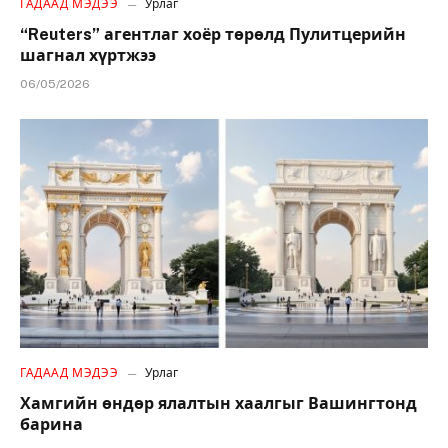
ГАДААД МЭДЭЭ
Урлаг
“Reuters” агентлаг хоёр төрөлд Пулитцерийн
шагнал хүртжээ
06/05/2026
ГАДААД МЭДЭЭ
Урлаг
Хамгийн өндөр ялалтын хаалгыг Вашингтонд
барина