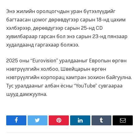
Энэ жилийн оролцогчдын уран бүтээлүүдийг
багтаасан цомог дөрөвдүгээр сарын 18-нд цахим
хэлбэрээр, дөрөвдүгээр сарын 25-нд CD
хувилбараар гарсан бол энэ сарын 23-нд пянзаар
худалдаанд гаргахаар болжээ.
2025 оны “Eurovision” уралдааныг Европын өргөн
нэвтрүүлгийн холбоо, Швейцарын өргөн
нэвтрүүлгийн корпорац хамтран зохион байгуулна.
Тус уралдааныг албан ёсны “YouTube” сувгаараа
шууд дамжуулна.
Facebook
Twitter
Pinterest
LinkedIn
Tumblr
Имэйл