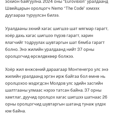
зохион байгуулна. 2024 оны “Eurovision” уралдаанд
Швейцарын оролцогч Nemo “The Code” хэмээх
дуугаараа түрүүлсэн билээ.
Уралдааны эхний хагас шигшээ шат мягмар гарагт,
хоёр дахь хагас шигшээ пүрэв гарагт, харин
ялагчийг тодруулах шувтаргын шат бямба гарагт
болно. Энэ жилийн уралдаанд нийт 37 орны
оролцогчид өрсөлдөхөөр болжээ.
Хоёр жил өнжсөний дараагаар Монтенегро улс энэ
жилийн уралдаанд эргэн ирж байгаа бол өмнө нь
оролцохоо мэдэгдсэн Молдов улс эдийн засгийн
шалтгааны улмаас нэрээ татсан байна. 37 орны
хамтлаг, дуучид оролцох хагас шигшээ шатнаас 26
орны оролцогчид шувтаргын шатанд тунаж үлдэх
юм байна.