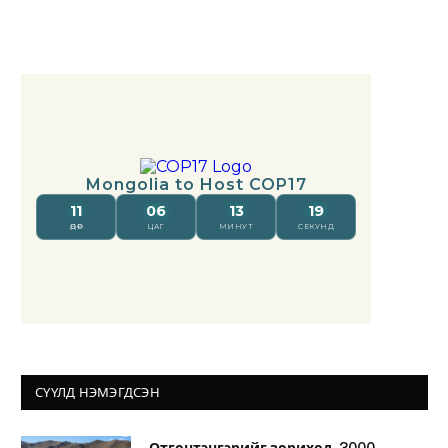
СҮҮЛД НЭМЭГДСЭН
Отгонтэнгэрийг зориход, 3000