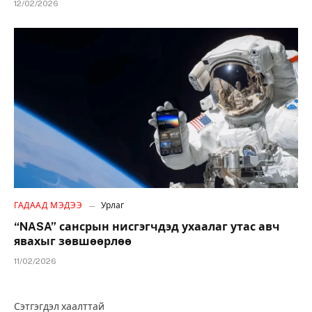
12/02/2026
ГАДААД МЭДЭЭ
Урлаг
“NASA” сансрын нисгэгчдэд ухаалаг утас авч
явахыг зөвшөөрлөө
11/02/2026
Сэтгэгдэл хаалттай