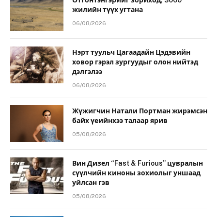
жилийн түүх угтана
06/08/2026
Нэрт туульч Цагаадайн Цэдэвийн
ховор гэрэл зургуудыг олон нийтэд
дэлгэлээ
06/08/2026
Жүжигчин Натали Портман жирэмсэн
байх үеийнхээ талаар ярив
05/08/2026
Вин Дизел “Fast & Furious” цувралын
сүүлчийн киноны зохиолыг уншаад
уйлсан гэв
05/08/2026