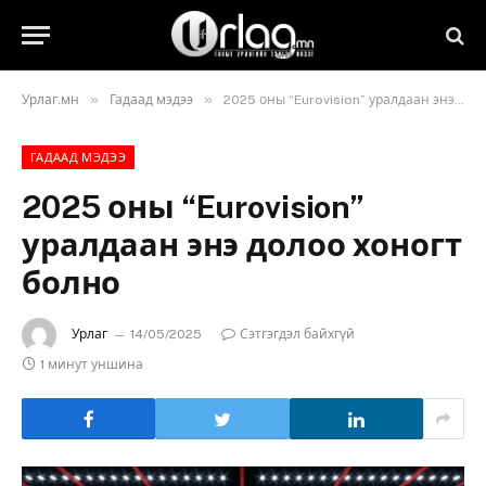
»
»
Урлаг.мн
Гадаад мэдээ
2025 оны “Eurovision” уралдаан энэ долоо хоногт болно
ГАДААД МЭДЭЭ
2025 оны “Eurovision”
уралдаан энэ долоо хоногт
болно
Урлаг
14/05/2025
Сэтгэгдэл байхгүй
1 минут уншина