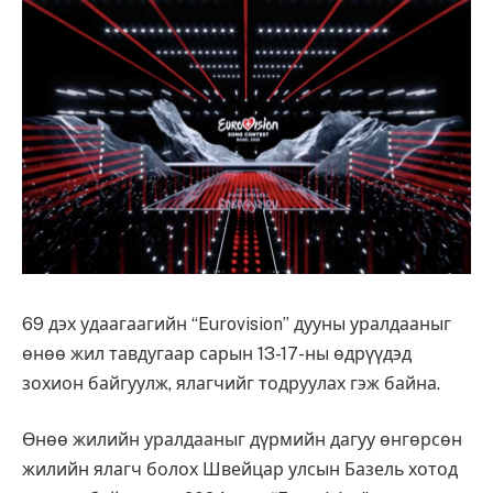
69 дэх удаагаагийн “Eurovision” дууны уралдааныг
өнөө жил тавдугаар сарын 13-17-ны өдрүүдэд
зохион байгуулж, ялагчийг тодруулах гэж байна.
Өнөө жилийн уралдааныг дүрмийн дагуу өнгөрсөн
жилийн ялагч болох Швейцар улсын Базель хотод