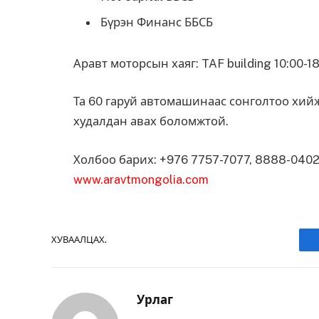
Бүрэн Финанс ББСБ
Аравт моторсын хаяг: TAF building 10:00-
Та 60 гаруй автомашинаас сонголтоо хийж
худалдан авах боломжтой.
Холбоо барих: +976 7757-7077, 8888-040
www.aravtmongolia.com
ХУВААЛЦАХ.
Урлаг