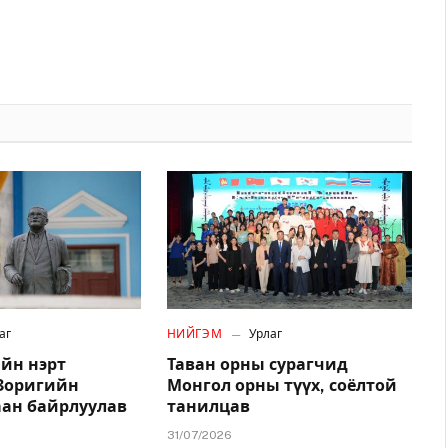
аг
НИЙГЭМ
Урлаг
йн нэрт
Таван орны сурагчид
.Зоригийн
Монгол орны түүх, соёлтой
аан байрлуулав
танилцав
31/07/2026