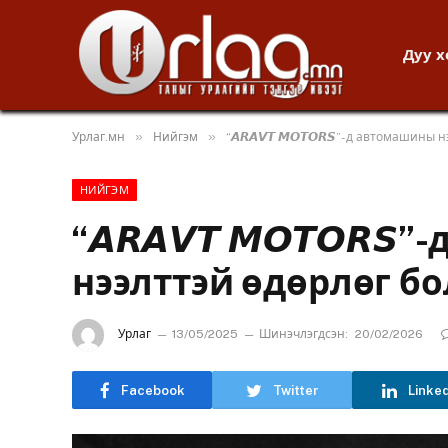
Дуу 
»
»
Урлаг.мн
Нийгэм
“𝘼𝙍𝘼𝙑𝙏 𝙈𝙊𝙏𝙊𝙍𝙎”-д автомашины
НИЙГЭМ
“𝘼𝙍𝘼𝙑𝙏 𝙈𝙊𝙏𝙊𝙍
нээлттэй өдөрлөг б
Урлаг
13/05/2025
Шинэчлэгдсэн:
20/02/2026
Facebook
Twitter
Linke