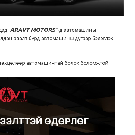
 “𝘼𝙍𝘼𝙑𝙏 𝙈𝙊𝙏𝙊𝙍𝙎”-д автомашины
алдан авалт бүрд автомашины дугаар бэлэглэх
н нөхцөлөөр автомашинтай болох боломжтой.