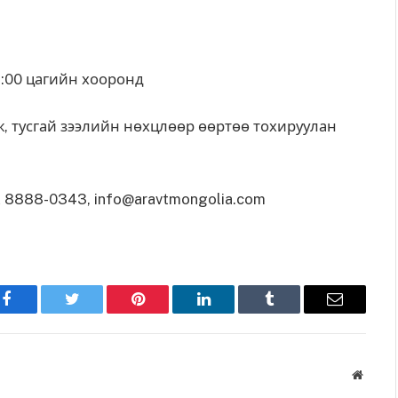
18:00 цагийн хооронд
, тусгай зээлийн нөхцлөөр өөртөө тохируулан
2 8888-0343,
info@aravtmongolia.com
Facebook
Twitter
Pinterest
LinkedIn
Tumblr
Имэйл
Вэбса