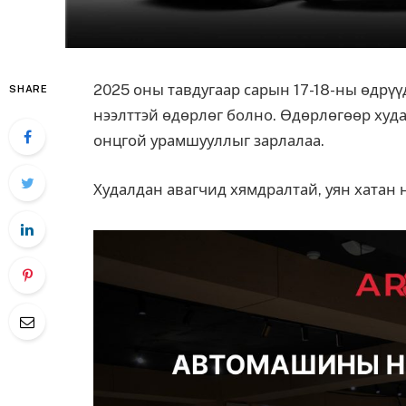
2025 оны тавдугаар сарын 17-18-ны өдрүүдэд
SHARE
нээлттэй өдөрлөг болно. Өдөрлөгөөр худ
онцгой урамшууллыг зарлалаа.
Худалдан авагчид хямдралтай, уян хата