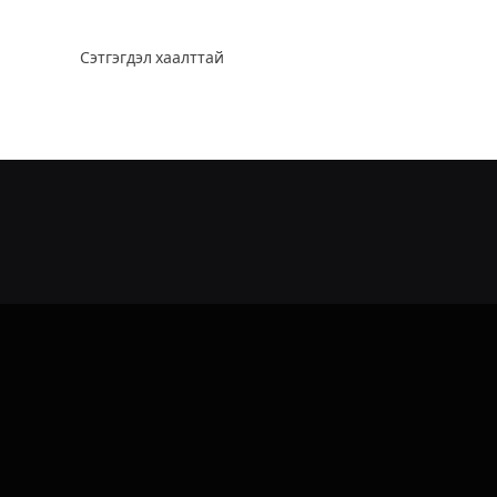
Сэтгэгдэл хаалттай