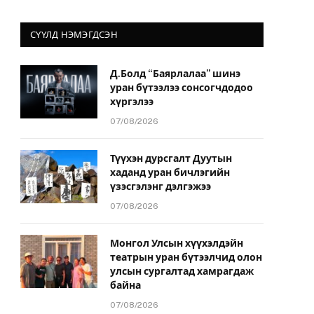
СҮҮЛД НЭМЭГДСЭН
Д.Болд “Баярлалаа” шинэ
уран бүтээлээ сонсогчдодоо
хүргэлээ
07/08/2026
Түүхэн дурсгалт Дуутын
хаданд уран бичлэгийн
үзэсгэлэнг дэлгэжээ
07/08/2026
Монгол Улсын хүүхэлдэйн
театрын уран бүтээлчид олон
улсын сургалтад хамрагдаж
байна
07/08/2026