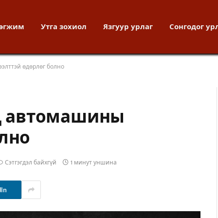
хөгжим
Утга зохиол
Язгуур урлаг
Сонгодог ур
 нээлттэй өдөрлөг болно
𝙎”-д автомашины
олно
Сэтгэгдэл байхгүй
1 минут уншина
dIn