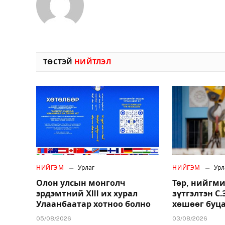
ТӨСТЭЙ
НИЙТЛЭЛ
НИЙГЭМ
Урлаг
НИЙГЭМ
Урл
Олон улсын монголч
Төр, нийгми
эрдэмтний XIII их хурал
зүтгэлтэн С
Улаанбаатар хотноо болно
хөшөөг буц
05/08/2026
03/08/2026