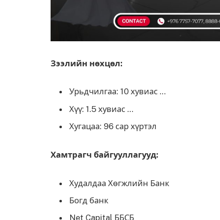
Зээлийн нөхцөл:
Урьдчилгаа: 10 хувиас …
Хүү: 1.5 хувиас …
Хугацаа: 96 сар хүртэл
Хамтрагч байгууллагууд:
Худалдаа Хөгжлийн Банк
Богд банк
Net Capital ББСБ