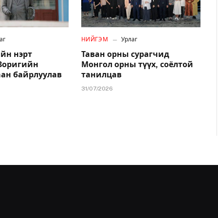
аг
НИЙГЭМ
Урлаг
йн нэрт
Таван орны сурагчид
.Зоригийн
Монгол орны түүх, соёлтой
аан байрлуулав
танилцав
31/07/2026