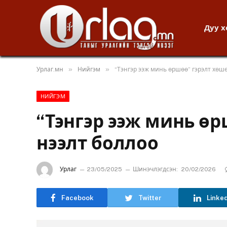
Дуу 
»
»
Урлаг.мн
Нийгэм
“Тэнгэр ээж минь өршөө” гэрэлт хөш
НИЙГЭМ
“Тэнгэр ээж минь ө
нээлт боллоо
Урлаг
23/05/2025
Шинэчлэгдсэн:
20/02/2026
Facebook
Twitter
Linke