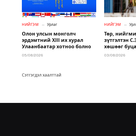
НИЙГЭМ
Урлаг
НИЙГЭМ
Урл
Олон улсын монголч
Төр, нийгми
эрдэмтний XIII их хурал
зүтгэлтэн С
Улаанбаатар хотноо болно
хөшөөг буц
05/08/2026
03/08/2026
Сэтгэгдэл хаалттай