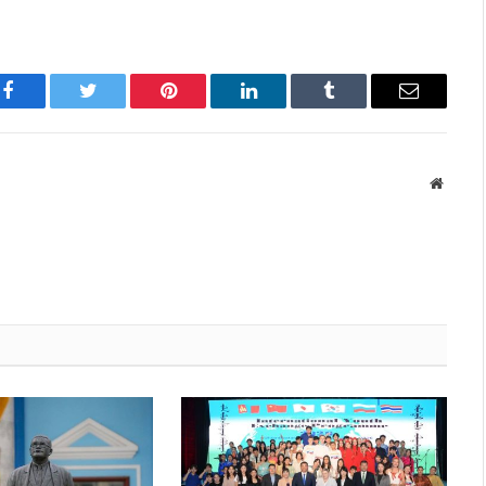
Facebook
Twitter
Pinterest
LinkedIn
Tumblr
Имэйл
Вэбса