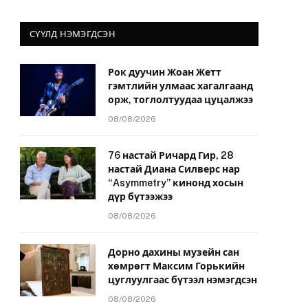
СҮҮЛД НЭМЭГДСЭН
Рок дуучин Жоан Жетт
гэмтлийн улмаас хагалгаанд
орж, тоглолтуудаа цуцалжээ
08/08/2026
76 настай Ричард Гир, 28
настай Диана Силверс нар
“Asymmetry” кинонд хосын
дүр бүтээжээ
08/08/2026
Дорно дахины музейн сан
хөмрөгт Максим Горькийн
цуглуулгаас бүтээл нэмэгдсэн
08/08/2026