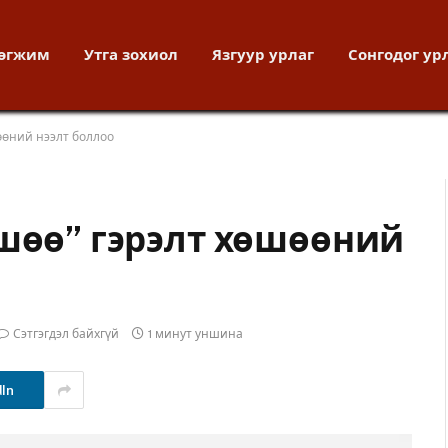
хөгжим
Утга зохиол
Язгуур урлаг
Сонгодог ур
өөний нээлт боллоо
ршөө” гэрэлт хөшөөний
Сэтгэгдэл байхгүй
1 минут уншина
dIn