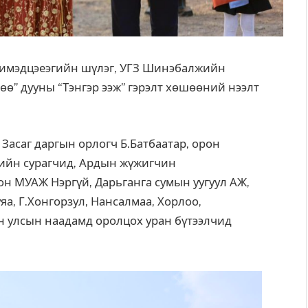
имэдцэеэгийн шүлэг, УГЗ Шинэбалжийн
ө” дууны “Тэнгэр ээж” гэрэлт хөшөөний нээлт
Засаг даргын орлогч Б.Батбаатар, орон
-ийн сурагчид, Ардын жүжигчин
он МУАЖ Нэргүй, Дарьганга сумын уугуул АЖ,
а, Г.Хонгорзул, Нансалмаа, Хорлоо,
он улсын наадамд оролцох уран бүтээлчид