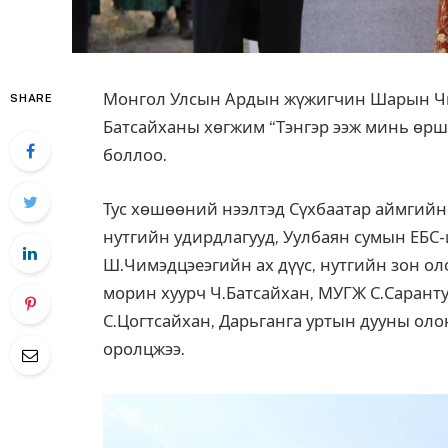
Монгол Улсын Ардын жүжигчин Шарын Ч
SHARE
Батсайханы хөгжим “Тэнгэр ээж минь өршө
боллоо.
Тус хөшөөний нээлтэд Сүхбаатар аймгийн 
нутгийн удирдлагууд, Уулбаян сумын ЕБС
Ш.Чимэдцэеэгийн ах дүүс, нутгийн зон ол
морин хуурч Ч.Батсайхан, МУГЖ С.Сарантуя
С.Цогтсайхан, Дарьганга уртын дууны ол
оролцжээ.