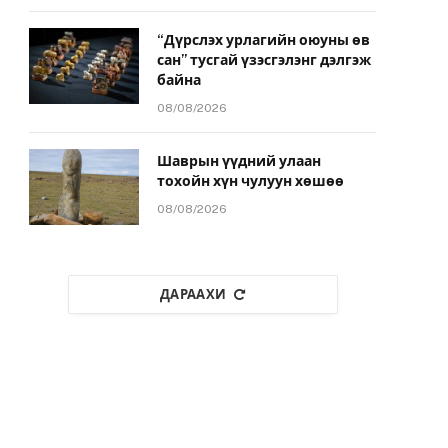
“Дүрслэх урлагийн оюуны өв
сан” тусгай үзэсгэлэнг дэлгэж
байна
08/08/2026
Шаврын үүдний улаан
тохойн хүн чулуун хөшөө
08/08/2026
ДАРААХИ