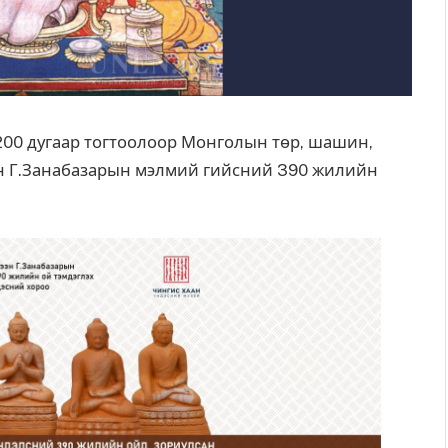
200 дугаар тогтоолоор Монголын төр, шашин,
ээн Г.Занабазарын мэлмий гийсний 390 жилийн