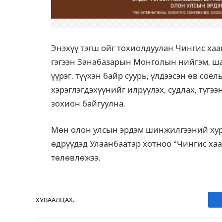
Энэхүү тэгш ойг тохиолдуулан Чингис ха
гэгээн Занабазарын Монголын нийгэм, ша
үүрэг, түүхэн байр суурь, үлдээсэн өв со
хэрэглэгдэхүүнийг илрүүлэх, судлах, түгээ
зохион байгуулна.
Мөн олон улсын эрдэм шинжилгээний хур
өдрүүдэд Улаанбаатар хотноо “Чингис ха
төлөвлөжээ.
ХУВААЛЦАХ.