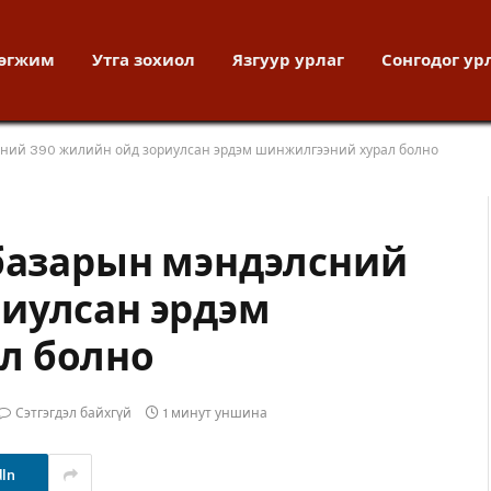
хөгжим
Утга зохиол
Язгуур урлаг
Сонгодог ур
сний 390 жилийн ойд зориулсан эрдэм шинжилгээний хурал болно
абазарын мэндэлсний
иулсан эрдэм
л болно
Сэтгэгдэл байхгүй
1 минут уншина
dIn