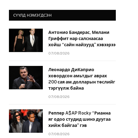
СҮҮЛД НЭМЭГДСЭН
Антонио Бандерас, Мелани
Гриффит нар салснаасаа
хойш “сайн найзууд” хэвээрээ
07/08/2026
Леонардо ДиКаприо
ховордсон амьтдыг аврах
200 сая ам.долларын төслийг
тэргүүлж байна
07/08/2026
Реппер A$AP Rocky “Рианна
яг одоо студид шинэ дуугаа
хийж байгаа” гэв
07/08/2026