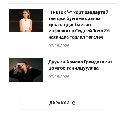
“ТикТок”-т хорт хавдартай
тэмцэж буй амьдралаа
хуваалцдаг байсан
инфлюнсер Сидней Тоул 26
насандаа таалал төгслөө
07/08/2026
Дуучин Ариана Гранде шинэ
цомгоо танилцууллаа
07/08/2026
ДАРААХИ