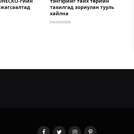
ЮНЕСКО-гийн
тэнгэрийг тайх төрийн
 жагсаалтад
тахилгад зориулан тууль
хайлна
04/08/2026