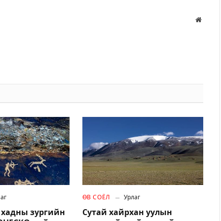
Вэбса
аг
ӨВ СОЁЛ
Урлаг
 хадны зургийн
Сутай хайрхан уулын