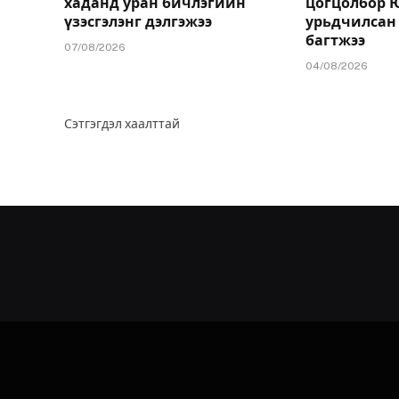
хаданд уран бичлэгийн
цогцолбор 
үзэсгэлэнг дэлгэжээ
урьдчилсан
багтжээ
07/08/2026
04/08/2026
Сэтгэгдэл хаалттай