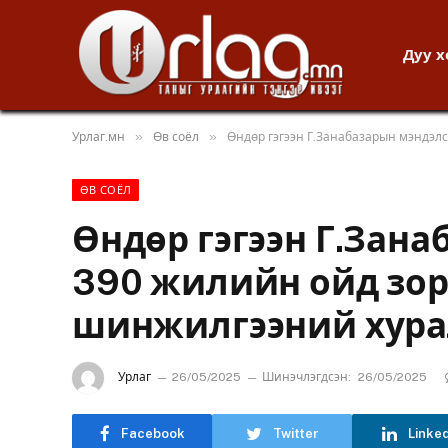
Дуу 
»
»
Урлаг.мн
Өв соёл
Өндөр гэгээн Г.Занабазарын мэндэл
ӨВ СОЁЛ
Өндөр гэгээн Г.Зан
390 жилийн ойд зор
шинжилгээний хура
Урлаг
26/05/2025
Шинэчлэгдсэн:
26/05/2025
Facebook
Twitter
Linke