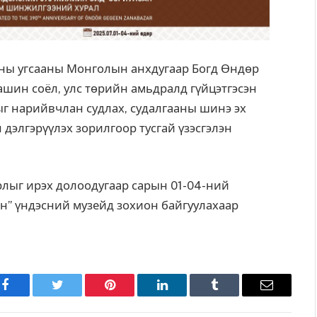
аны угсааны Монголын анхдугаар Богд Өндөр
шин соёл, улс төрийн амьдралд гүйцэтгэсэн
ёлыг нарийвчлан судлах, судалгааны шинэ эх
н дэлгэрүүлэх зорилгоор тусгай үзэсгэлэн
лыг ирэх долоодугаар сарын 01-04-ний
ан” үндэсний музейд зохион байгуулахаар
Facebook
Twitter
Pinterest
LinkedIn
Tumblr
Имэйл