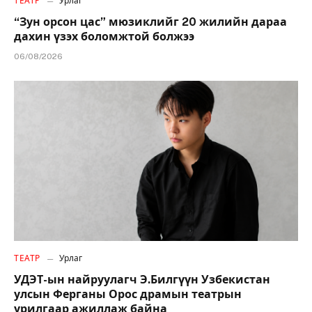
ТЕАТР
Урлаг
“Зун орсон цас” мюзиклийг 20 жилийн дараа
дахин үзэх боломжтой болжээ
06/08/2026
ТЕАТР
Урлаг
УДЭТ-ын найруулагч Э.Билгүүн Узбекистан
улсын Ферганы Орос драмын театрын
урилгаар ажиллаж байна