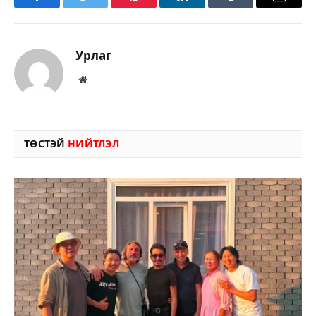
Facebook
Twitter
Pinterest
LinkedIn
Tumblr
Имэйл
Урлаг
Вэбсайт
ТӨСТЭЙ
НИЙТЛЭЛ