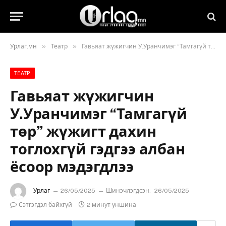
»
»
Урлаг.мн
Театр
Гавьяат жүжигчин У.Уранчимэг “Тамгагүй төр” жүжигт дахин тоглохгүй гэдгээ албан ёсоор мэдэгдлээ
ТЕАТР
Гавьяат жүжигчин
У.Уранчимэг “Тамгагүй
төр” жүжигт дахин
тоглохгүй гэдгээ албан
ёсоор мэдэгдлээ
Урлаг
26/05/2025
Шинэчлэгдсэн:
26/05/2025
Сэтгэгдэл байхгүй
2 минут уншина