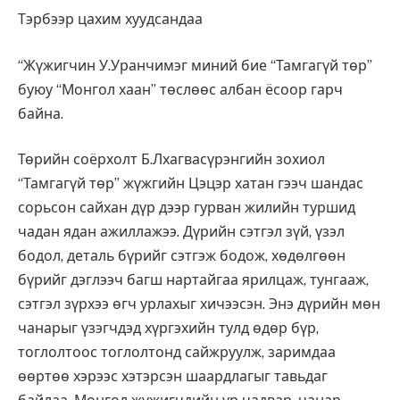
Тэрбээр цахим хуудсандаа
“Жүжигчин У.Уранчимэг миний бие “Тамгагүй төр”
буюу “Монгол хаан” төслөөс албан ёсоор гарч
байна.
Төрийн соёрхолт Б.Лхагвасүрэнгийн зохиол
“Тамгагүй төр” жүжгийн Цэцэр хатан гээч шандас
сорьсон сайхан дүр дээр гурван жилийн туршид
чадан ядан ажиллажээ. Дүрийн сэтгэл зүй, үзэл
бодол, деталь бүрийг сэтгэж бодож, хөдөлгөөн
бүрийг дэглээч багш нартайгаа ярилцаж, тунгааж,
сэтгэл зүрхээ өгч урлахыг хичээсэн. Энэ дүрийн мөн
чанарыг үзэгчдэд хүргэхийн тулд өдөр бүр,
тоглолтоос тоглолтонд сайжруулж, заримдаа
өөртөө хэрээс хэтэрсэн шаардлагыг тавьдаг