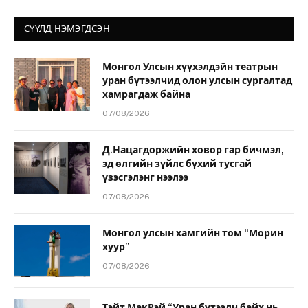
СҮҮЛД НЭМЭГДСЭН
Монгол Улсын хүүхэлдэйн театрын
уран бүтээлчид олон улсын сургалтад
хамрагдаж байна
07/08/2026
Д.Нацагдоржийн ховор гар бичмэл,
эд өлгийн зүйлс бүхий тусгай
үзэсгэлэнг нээлээ
07/08/2026
Монгол улсын хамгийн том “Морин
хуур”
07/08/2026
Тэйт МакРэй “Уран бүтээлч байх нь