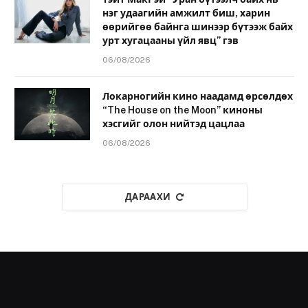
нэг удаагийн амжилт биш, харин
өөрийгөө байнга шинээр бүтээж байх
урт хугацааны үйл явц” гэв
06/08/2026
Локарногийн кино наадамд өрсөлдөх
“The House on the Moon” киноны
хэсгийг олон нийтэд цацлаа
06/08/2026
ДАРААХИ