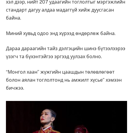
хэл дээр, нийт 207 удаагийн тоглолтыг мэргэжлийн
стандарт дагуу алдаа мадаггүй хийж дуусгасан
байна.
Миний хувьд одоо энд хүрээд өндөрлөж байна.
Дараа дараагийн тайз дэлгэцийн шинэ бүтээлээрээ
үзэгч та бүхэнтэйгээ эргээд уулзах болно.
“Монгол хаан” жүжгийн цаашдын төлөвлөгөөт
болон аялан тоглолтонд нь амжилт хүсье” хэмээн
бичжээ.