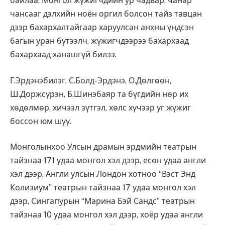
байлаа. Монгол жүжигчдийн ур чадвар, чанар
чансааг дэлхийн ноён оргил болсон тайз тавцан
дээр бахархалтайгаар харуулсан анхны үндсэн
багын уран бүтээлч, жүжигчдээрээ бахархаад
бахархаад ханашгүй билээ.
Г.Эрдэнэбилэг, С.Болд-Эрдэнэ, О.Дөлгөөн,
Ш.Доржсүрэн, Б.Шинэбаяр та бүгдийн нөр их
хөдөлмөр, хичээл зүтгэл, хөлс хүчээр уг жүжиг
боссон юм шүү.
Монголынхоо Улсын драмын эрдмийн театрын
тайзнаа 171 удаа монгол хэл дээр, есөн удаа англи
хэл дээр, Англи улсын Лондон хотноо “Вэст Энд
Колизиум” театрын тайзнаа 17 удаа монгол хэл
дээр, Сингапурын “Марина Бэй Сандс” театрын
тайзнаа 10 удаа монгол хэл дээр, хоёр удаа англи