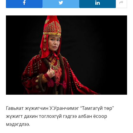
Гавьяат жүжигчин У.Уранчимэг “Тамгагүй төр”
жүжигт дахин тоглохгүй гэдгээ албан ёсоор
мэдэгдлээ.