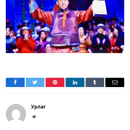
Facebook
Twitter
Pinterest
LinkedIn
Tumblr
Имэйл
Урлаг
Вэбсайт