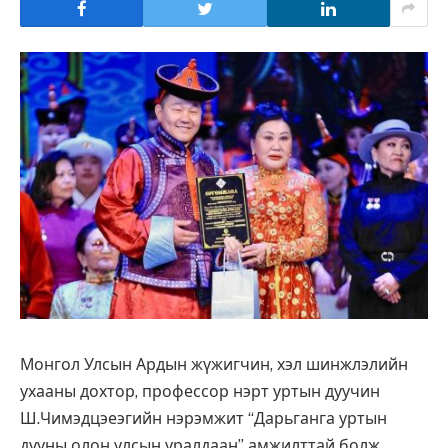
Монгол Улсын Ардын жүжигчин, хэл шинжлэлийн
ухааны дохтор, профессор нэрт уртын дуучин
Ш.Чимэдцэеэгийн нэрэмжит “Дарьганга уртын
дууны олон улсын уралдаан” амжилттай болж