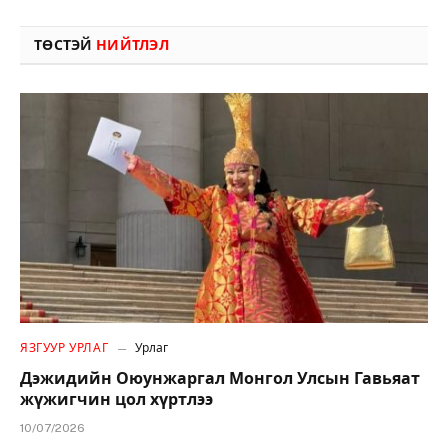
ТӨСТЭЙ
НИЙТЛЭЛ
ЯЗГУУР УРЛАГ
Урлаг
Дэжидийн Оюунжаргал Монгол Улсын Гавьяат
жүжигчин цол хүртлээ
10/07/2026