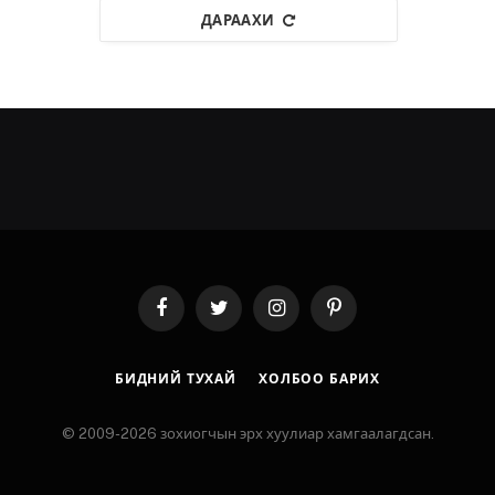
ДАРААХИ
Facebook
Twitter
Instagram
Pinterest
БИДНИЙ ТУХАЙ
ХОЛБОО БАРИХ
© 2009-2026 зохиогчын эрх хуулиар хамгаалагдсан.