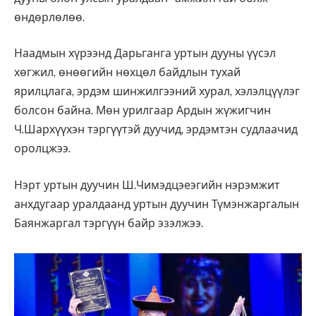
өндөрлөлөө.
Наадмын хүрээнд Дарьганга уртын дууны үүсэл
хөгжил, өнөөгийн нөхцөл байдлын тухай
ярилцлага, эрдэм шинжилгээний хурал, хэлэлцүүлэг
болсон байна. Мөн урилгаар Ардын жүжигчин
Ч.Шархүүхэн тэргүүтэй дуучид, эрдэмтэн судлаачид
оролцжээ.
Нэрт уртын дуучин
Ш.Чимэдцэеэгийн нэрэмжит
анхдугаар у
ралдаанд уртын дуучин Түмэнжаргалын
Баянжаргал тэргүүн байр эзэлжээ.