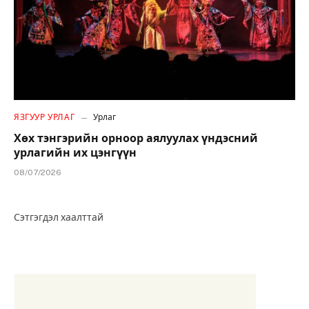
ЯЗГУУР УРЛАГ
Урлаг
Хөх тэнгэрийн орноор аялуулах үндэсний
урлагийн их цэнгүүн
08/07/2026
Сэтгэгдэл хаалттай