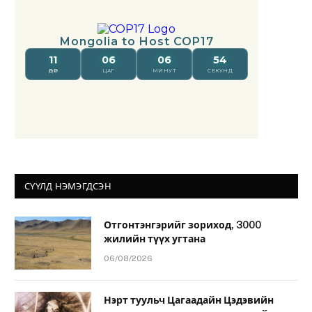
СҮҮЛД НЭМЭГДСЭН
Отгонтэнгэрийг зориход, 3000
жилийн түүх угтана
06/08/2026
Нэрт туульч Цагаадайн Цэдэвийн