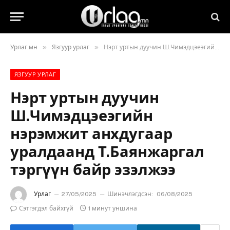
»
»
Урлаг.мн
Язгуур урлаг
Нэрт уртын дуучин Ш.Чимэдцэеэгийн нэрэмжит анхдугаар уралдаанд Т.Баянжаргал тэргүүн байр эзэлжээ
ЯЗГУУР УРЛАГ
Нэрт уртын дуучин
Ш.Чимэдцэеэгийн
нэрэмжит анхдугаар
уралдаанд Т.Баянжаргал
тэргүүн байр эзэлжээ
Урлаг
27/05/2025
Шинэчлэгдсэн:
06/08/2025
Сэтгэгдэл байхгүй
1 минут уншина