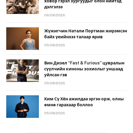
ховор гэрэл зургуудыг олон нийтэд
дэлгэлээ
06/08/2026
Жүжигчин Натали Портман жирэмсэн
байх үеийнхээ талаар ярив
05/08/2026
Вин Дизел “Fast & Furious” цувралын
сүүлчийн киноны зохиолыг уншаад
уйлсан гэв
05/08/2026
Ким Сү Хён ажилдаа эргэн орж, олны
өмнө гарахаар боллоо
05/08/2026