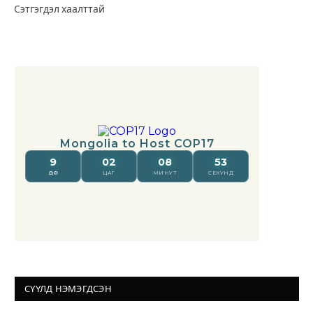
Сэтгэгдэл хаалттай
СҮҮЛД НЭМЭГДСЭН