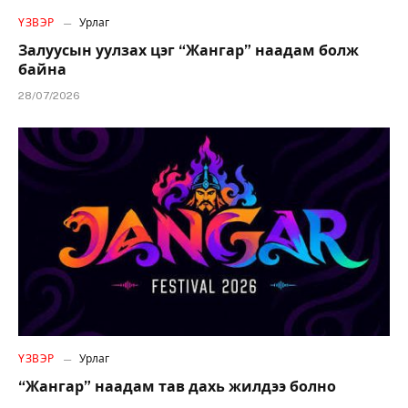
ҮЗВЭР
Урлаг
Залуусын уулзах цэг “Жангар” наадам болж
байна
28/07/2026
ҮЗВЭР
Урлаг
“Жангар” наадам тав дахь жилдээ болно