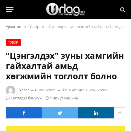
»
»
Урлаг.мн
Үзвэр
“Цэнгэлдэх” зуны хамгийн гайхалтай амьд хөгжмийн тоглолт болно
ҮЗВЭР
“Цэнгэлдэх” зуны хамгийн
гайхалтай амьд
хөгжмийн тоглолт болно
Урлаг
03/06/2025
Шинэчлэгдсэн:
20/02/2026
Сэтгэгдэл байхгүй
1 минут уншина