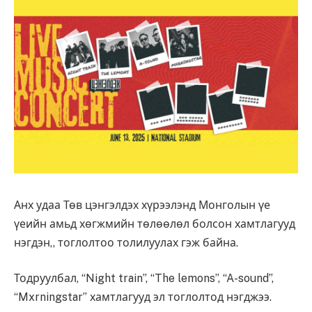
Анх удаа Төв цэнгэлдэх хүрээлэнд Монголын үе
үеийн амьд хөгжмийн төлөөлөл болсон хамтлагууд
нэгдэн,, тоглолтоо толилуулах гэж байна.
Тодруулбал, “Night train”, “The lemons”, “A-sound”,
“Mxrningstar” хамтлагууд эл тоглолтод нэгджээ.