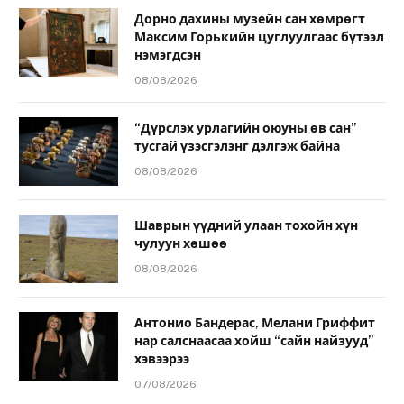
Дорно дахины музейн сан хөмрөгт
Максим Горькийн цуглуулгаас бүтээл
нэмэгдсэн
08/08/2026
“Дүрслэх урлагийн оюуны өв сан”
тусгай үзэсгэлэнг дэлгэж байна
08/08/2026
Шаврын үүдний улаан тохойн хүн
чулуун хөшөө
08/08/2026
Антонио Бандерас, Мелани Гриффит
нар салснаасаа хойш “сайн найзууд”
хэвээрээ
07/08/2026