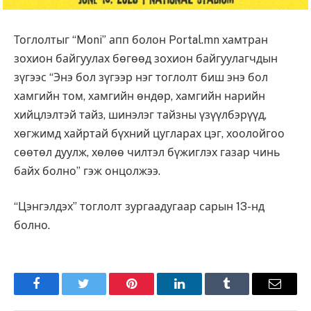
Тоглолтыг “Moni” апп болон Portal.mn хамтран
зохион байгуулах бөгөөд зохион байгуулагчдын
зүгээс “Энэ бол зүгээр нэг тоглолт биш энэ бол
хамгийн том, хамгийн өндөр, хамгийн нарийн
хийцлэлтэй тайз, шинэлэг тайзны үзүүлбэрүүд,
хөгжимд хайртай бүхний цугларах цэг, хоолойгоо
сөөтөл дуулж, хөлөө чилтэл бүжиглэх газар чинь
байх болно” гэж онцолжээ.
“Цэнгэлдэх” тоглолт зургаадугаар сарын 13-нд
болно.
Facebook
Twitter
Pinterest
LinkedIn
Tumblr
Имэйл