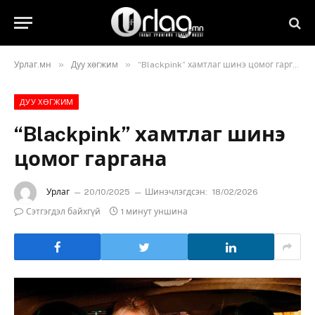
»
»
Урлаг.мн
Дуу хөгжим
“Blackpink” хамтлаг шинэ цомог гаргана
ДУУ ХӨГЖИМ
“Blackpink” хамтлаг шинэ
цомог гаргана
Урлаг
20/10/2025
Шинэчлэгдсэн:
18/02/2026
Сэтгэгдэл байхгүй
1 минут уншина