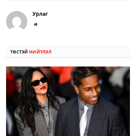
Урлаг
Вэбсайт
ТӨСТЭЙ
НИЙТЛЭЛ