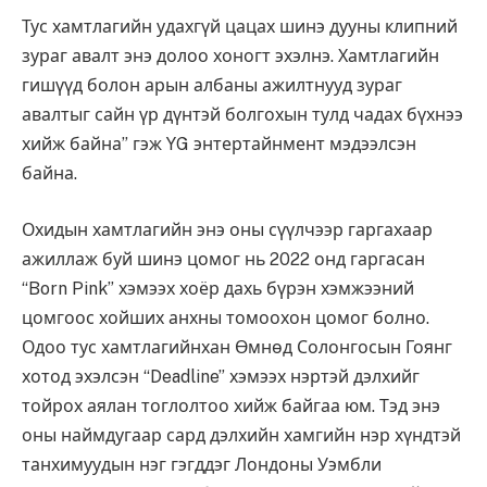
Тус хамтлагийн удахгүй цацах шинэ дууны клипний
зураг авалт энэ долоо хоногт эхэлнэ. Хамтлагийн
гишүүд болон арын албаны ажилтнууд зураг
авалтыг сайн үр дүнтэй болгохын тулд чадах бүхнээ
хийж байна” гэж YG энтертайнмент мэдээлсэн
байна.
Охидын хамтлагийн энэ оны сүүлчээр гаргахаар
ажиллаж буй шинэ цомог нь 2022 онд гаргасан
“Born Pink” хэмээх хоёр дахь бүрэн хэмжээний
цомгоос хойших анхны томоохон цомог болно.
Одоо тус хамтлагийнхан Өмнөд Солонгосын Гоянг
хотод эхэлсэн “Deadline” хэмээх нэртэй дэлхийг
тойрох аялан тоглолтоо хийж байгаа юм. Тэд энэ
оны наймдугаар сард дэлхийн хамгийн нэр хүндтэй
танхимуудын нэг гэгддэг Лондоны Уэмбли