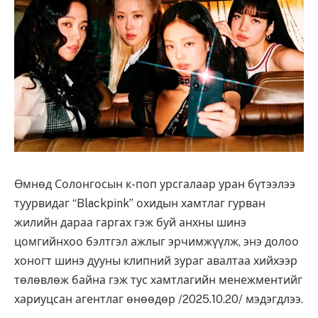
Өмнөд Солонгосын к-поп урсгалаар уран бүтээлээ
туурвидаг “Blackpink” охидын хамтлаг гурван
жилийн дараа гаргах гэж буй анхны шинэ
цомгийнхоо бэлтгэл ажлыг эрчимжүүлж, энэ долоо
хоногт шинэ дууны клипний зураг авалтаа хийхээр
төлөвлөж байна гэж тус хамтлагийн менежментийг
хариуцсан агентлаг өнөөдөр /2025.10.20/ мэдэгдлээ.