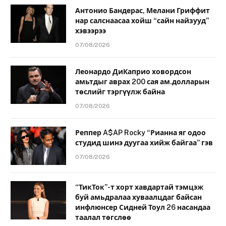
Антонио Бандерас, Мелани Гриффит
нар салснаасаа хойш “сайн найзууд”
хэвээрээ
07/08/2026
Леонардо ДиКаприо ховордсон
амьтдыг аврах 200 сая ам.долларын
төслийг тэргүүлж байна
07/08/2026
Реппер A$AP Rocky “Рианна яг одоо
студид шинэ дуугаа хийж байгаа” гэв
07/08/2026
“ТикТок”-т хорт хавдартай тэмцэж
буй амьдралаа хуваалцдаг байсан
инфлюнсер Сидней Тоул 26 насандаа
таалал төгслөө