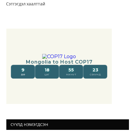
Сэтгэгдэл хаалттай
СҮҮЛД НЭМЭГДСЭН