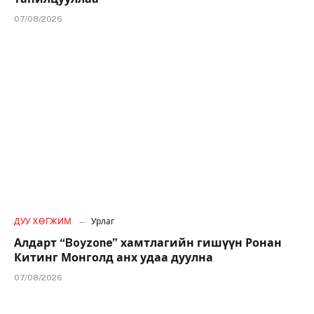
07/08/2026
ДУУ ХӨГЖИМ
Урлаг
Алдарт “Boyzone” хамтлагийн гишүүн Ронан
Китинг Монголд анх удаа дуулна
07/08/2026