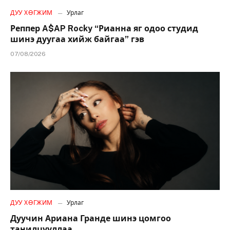
ДУУ ХӨГЖИМ
Урлаг
Реппер A$AP Rocky “Рианна яг одоо студид
шинэ дуугаа хийж байгаа” гэв
07/08/2026
ДУУ ХӨГЖИМ
Урлаг
Дуучин Ариана Гранде шинэ цомгоо
танилцууллаа