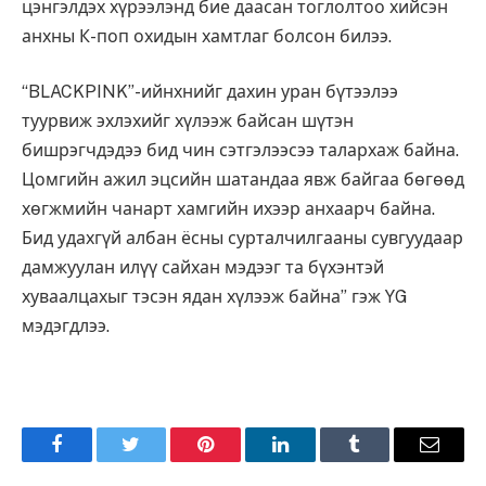
цэнгэлдэх хүрээлэнд бие даасан тоглолтоо хийсэн
анхны К-поп охидын хамтлаг болсон билээ.
“BLACKPINK”-ийнхнийг дахин уран бүтээлээ
туурвиж эхлэхийг хүлээж байсан шүтэн
бишрэгчдэдээ бид чин сэтгэлээсээ талархаж байна.
Цомгийн ажил эцсийн шатандаа явж байгаа бөгөөд
хөгжмийн чанарт хамгийн ихээр анхаарч байна.
Бид удахгүй албан ёсны сурталчилгааны сувгуудаар
дамжуулан илүү сайхан мэдээг та бүхэнтэй
хуваалцахыг тэсэн ядан хүлээж байна” гэж YG
мэдэгдлээ.
Facebook
Twitter
Pinterest
LinkedIn
Tumblr
Имэйл