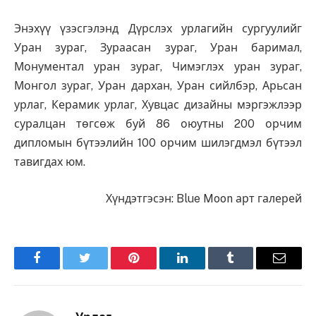
Энэхүү үзэсгэлэнд Дүрслэх урлагийн сургуулийг
Уран зураг, Зураасан зураг, Уран баримал,
Монументал уран зураг, Чимэглэх уран зураг,
Монгол зураг, Уран дархан, Уран сийлбэр, Арьсан
урлаг, Керамик урлаг, Хувцас дизайны мэргэжлээр
суралцан төгсөж буй 86 оюутны 200 орчим
дипломын бүтээлийн 100 орчим шилэгдмэл бүтээл
тавигдах юм.
Хүндэтгэсэн: Blue Moon арт галерей
Facebook
Twitter
Pinterest
LinkedIn
Tumblr
Имэйл