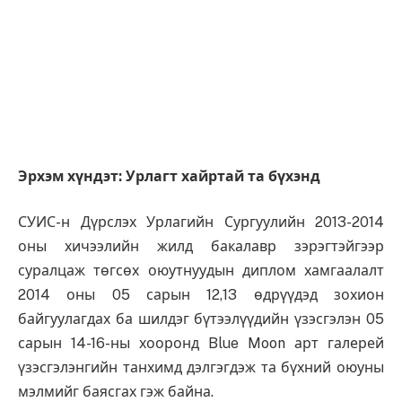
Эрхэм хүндэт: Урлагт хайртай та бүхэнд
СУИС-н Дүрслэх Урлагийн Сургуулийн 2013-2014
оны хичээлийн жилд бакалавр зэрэгтэйгээр
суралцаж төгсөх оюутнуудын диплом хамгаалалт
2014 оны 05 сарын 12,13 өдрүүдэд зохион
байгуулагдах ба шилдэг бүтээлүүдийн үзэсгэлэн 05
сарын 14-16-ны хооронд Blue Moon арт галерей
үзэсгэлэнгийн танхимд дэлгэгдэж та бүхний оюуны
мэлмийг баясгах гэж байна.