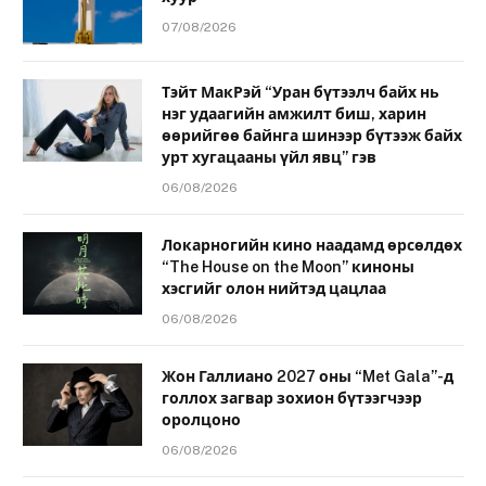
07/08/2026
Тэйт МакРэй “Уран бүтээлч байх нь
нэг удаагийн амжилт биш, харин
өөрийгөө байнга шинээр бүтээж байх
урт хугацааны үйл явц” гэв
06/08/2026
Локарногийн кино наадамд өрсөлдөх
“The House on the Moon” киноны
хэсгийг олон нийтэд цацлаа
06/08/2026
Жон Галлиано 2027 оны “Met Gala”-д
голлох загвар зохион бүтээгчээр
оролцоно
06/08/2026