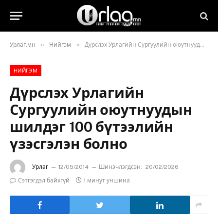
»
»
Урлаг.мн
Нийгэм
Дүрслэх Урлагийн Сургуулийн оюутнуудын шилдэг 100 бүтээлийн үзэсгэлэн болно
НИЙГЭМ
Дүрслэх Урлагийн
Сургуулийн оюутнуудын
шилдэг 100 бүтээлийн
үзэсгэлэн болно
Урлаг
12/05/2014
Шинэчлэгдсэн:
20/02/2026
Сэтгэгдэл байхгүй
1 минут уншина