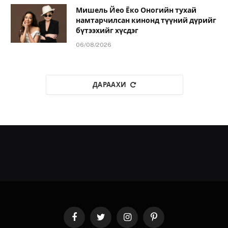
Мишель Йео Ёко Оногийн тухай
намтарчилсан кинонд түүний дүрийг
бүтээхийг хүсдэг
06/08/2026
ДАРААХИ
Facebook
Twitter
Instagram
Pinterest