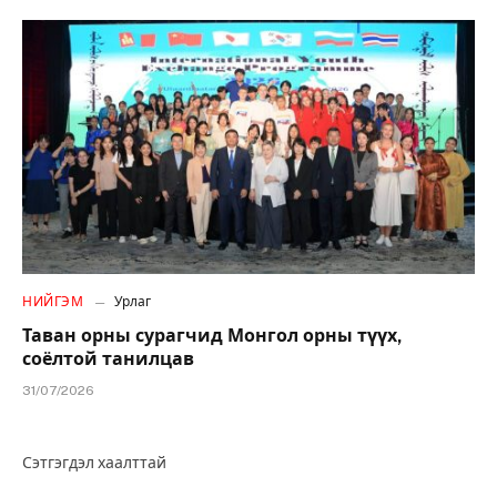
НИЙГЭМ
Урлаг
Таван орны сурагчид Монгол орны түүх,
соёлтой танилцав
31/07/2026
Сэтгэгдэл хаалттай