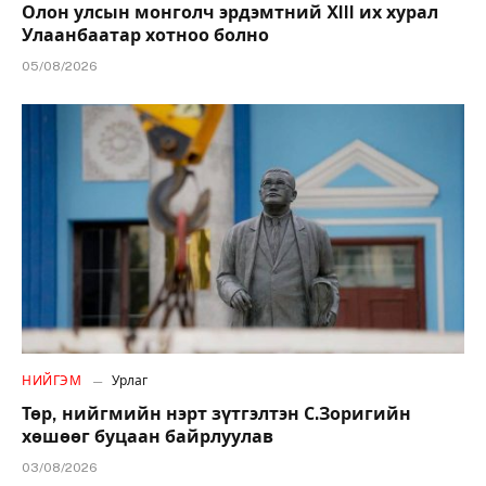
Олон улсын монголч эрдэмтний XIII их хурал
Улаанбаатар хотноо болно
05/08/2026
НИЙГЭМ
Урлаг
Төр, нийгмийн нэрт зүтгэлтэн С.Зоригийн
хөшөөг буцаан байрлуулав
03/08/2026