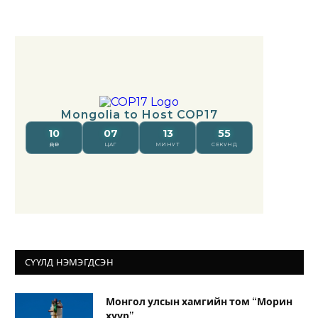
СҮҮЛД НЭМЭГДСЭН
Монгол улсын хамгийн том “Морин
хуур”