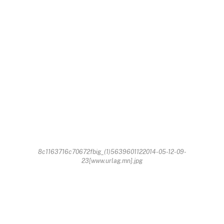
8c1163716c70672fbig_(1)5639601122014-05-12-09-
23[www.urlag.mn].jpg