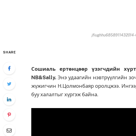
jfiughhu6858911432014-
SHARE
Сошиаль ертөнцөөр үзэгчдийн хүрт
NB&Sally.
Энэ удаагийн нэвтрүүлгийн зо
жүжигчин Н.Цолмонбаяр оролцжээ. Ингээд
буу халалтыг хүргэж байна.