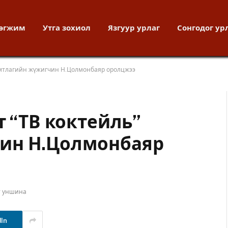
хөгжим
Утга зохиол
Язгуур урлаг
Сонгодог ур
хамтлагийн жүжигчин Н.Цолмонбаяр оролцжээ
т “ТВ коктейль”
ин Н.Цолмонбаяр
т уншина
dIn