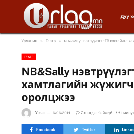
Дуу 
»
»
Урлаг.мн
Театр
NB&Sally нэвтрүүлэгт “ТВ коктейль” 
ТЕАТР
NB&Sally нэвтрүүлэг
хамтлагийн жүжигч
оролцжээ
Урлаг
16/06/2014
Сэтгэгдэл байхгүй
1 мину
Facebook
Twitter
Linke