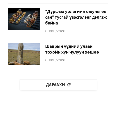
“Дүрслэх урлагийн оюуны өв
сан” тусгай үзэсгэлэнг дэлгэж
байна
08/08/2026
Шаврын үүдний улаан
тохойн хүн чулуун хөшөө
08/08/2026
ДАРААХИ