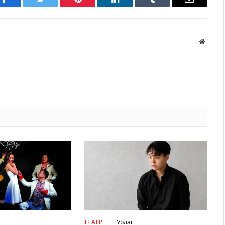
Facebook
Twitter
Pinterest
LinkedIn
Tumblr
Имэйл
Вэбса
ТЕАТР
Урлаг