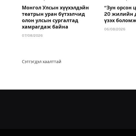
Монгол Улсын хүүхэлдэйн
“Зун орсон 
театрын уран бүтээлчид
20 жилийн 
олон улсын сургалтад
үзэх болом
хамрагдаж байна
06/08/2026
07/08/2026
Сэтгэгдэл хаалттай