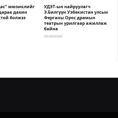
цас” мюзиклийг
УДЭТ-ын найруулагч
дараа дахин
Э.Билгүүн Узбекистан улсын
жтой болжээ
Ферганы Орос драмын
театрын урилгаар ажиллаж
байна
05/08/2026