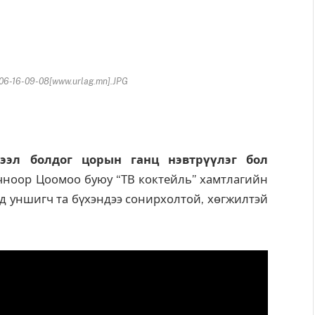
06-16-09-08[www.urlag.mn].JPG
ээл болдог цорын ганц нэвтрүүлэг бол
чноор Цоомоо буюу “ТВ коктейль” хамтлагийн
 уншигч та бүхэндээ сонирхолтой, хөгжилтэй