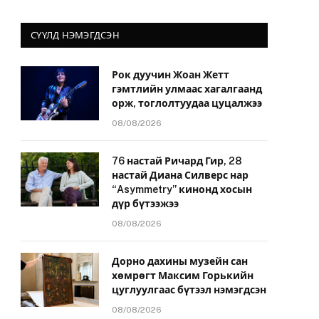
СҮҮЛД НЭМЭГДСЭН
Рок дуучин Жоан Жетт
гэмтлийн улмаас хагалгаанд
орж, тоглолтуудаа цуцалжээ
08/08/2026
76 настай Ричард Гир, 28
настай Диана Силверс нар
“Asymmetry” кинонд хосын
дүр бүтээжээ
08/08/2026
Дорно дахины музейн сан
хөмрөгт Максим Горькийн
цуглуулгаас бүтээл нэмэгдсэн
08/08/2026