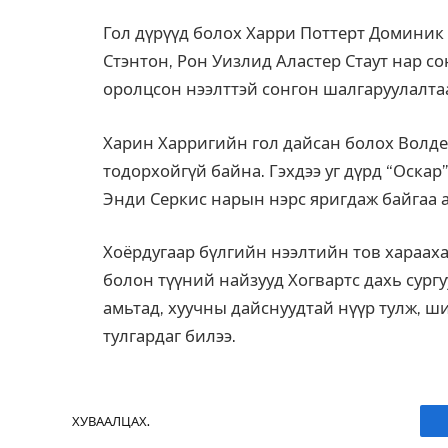
Гол дүрүүд болох Харри Поттерт Домини
Стэнтон, Рон Уизлид Аластер Стаут нар со
оролцсон нээлттэй сонгон шалгаруулалта
Харин Харригийн гол дайсан болох Волд
тодорхойгүй байна. Гэхдээ уг дүрд “Оск
Энди Серкис нарын нэрс яригдаж байгаа 
Хоёрдугаар бүлгийн нээлтийн тов хараахан
болон түүний найзууд Хогвартс дахь сург
амьтад, хуучны дайснуудтай нүүр тулж, 
тулгардаг билээ.
ХУВААЛЦАХ.