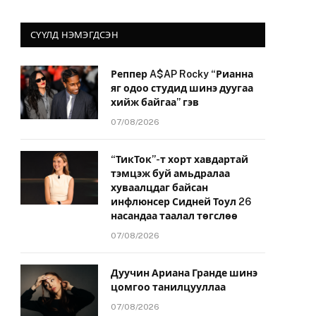
СҮҮЛД НЭМЭГДСЭН
Реппер A$AP Rocky “Рианна
яг одоо студид шинэ дуугаа
хийж байгаа” гэв
07/08/2026
“ТикТок”-т хорт хавдартай
тэмцэж буй амьдралаа
хуваалцдаг байсан
инфлюнсер Сидней Тоул 26
насандаа таалал төгслөө
07/08/2026
Дуучин Ариана Гранде шинэ
цомгоо танилцууллаа
07/08/2026