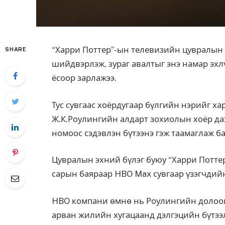
“Харри Поттер”-ын телевизийн цувралын 
SHARE
шийдвэрлэж, зураг авалтыг энэ намар эх
ёсоор зарлажээ.
Тус сувгаас хоёрдугаар бүлгийн нэрийг ха
Ж.К.Роулингийн алдарт зохиолын хоёр дах
номоос сэдэвлэн бүтээнэ гэж таамаглаж б
Цувралын эхний бүлэг буюу “Харри Потте
сарын баяраар HBO Max сувгаар үзэгчдийн
HBO компани өмнө нь Роулингийн долоон б
арван жилийн хугацаанд дэлгэцийн бүтээл