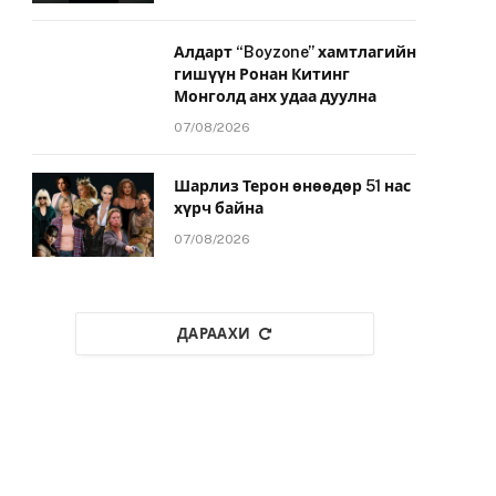
Алдарт “Boyzone” хамтлагийн
гишүүн Ронан Китинг
Монголд анх удаа дуулна
07/08/2026
Шарлиз Терон өнөөдөр 51 нас
хүрч байна
07/08/2026
ДАРААХИ