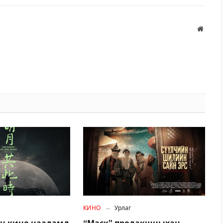
Вэбса
КИНО
Урлаг