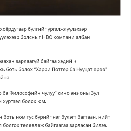
хоёрдугаар бүлгийг үргэлжлүүлэхээр
лүүлэхээр болсныг HBO компани албан
раахан зарлаагүй байгаа хэдий ч
ь боть болох “Харри Поттер ба Нууцат өрөө”
айна.
р ба Философийн чулуу” кино энэ оны Зул
 хүртээл болох юм.
оть ном тус бүрийг нэг бүлэгт багтаан, нийт
 болгох төлөвлөж байгаагаа зарласан билээ.