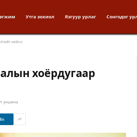
хөгжим
Утга зохиол
Язгуур урлаг
Сонгодог ур
үлгийг хийнэ
ралын хоёрдугаар
ут уншина
dIn