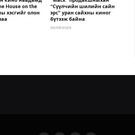
н кино наадамд
“Маск” продакшныхан
he House on the
“Сүүлчийн шилийн сайн
ы хэсгийг олон
эрс” уран сайхны киног
лаа
бүтээж байна
06/08/2026