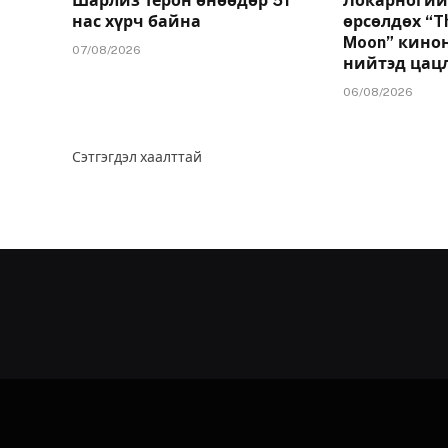
Шарлиз Терон өнөөдөр 51
Локарногий
нас хүрч байна
өрсөлдөх “T
Moon” кинон
07/08/2026
нийтэд цац
06/08/2026
Сэтгэгдэл хаалттай