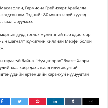
к Маклафлин, Гермиона Грейнжерт Арабелла
нгогдсон юм. Тэднийг 30 мянга гаруй хүүхэд
ас шалгаруулжээ.
емортын дүрд тоглох жүжигчний нэр одоогоор
ар”-ын шагналт жүжигчин Киллиан Мерфи болон
аж.
 гараагүй байна. “Нууцат өрөө” бүлэгт Харри
уулийнхаа хоёр дахь жилд илүү аюултай
шидтэнүүдийн ертөнцийн харанхуй нууцуудтай
Facebook
Twitter
Pinterest
LinkedIn
Tumblr
Имэйл