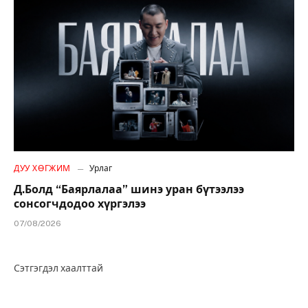
ДУУ ХӨГЖИМ
Урлаг
Д.Болд “Баярлалаа” шинэ уран бүтээлээ
сонсогчдодоо хүргэлээ
07/08/2026
Сэтгэгдэл хаалттай