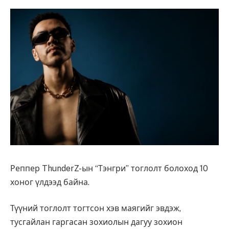
Реппер ThunderZ-ын “Тэнгри” тоглолт болоход 10
хоног үлдээд байна.
Түүний тоглолт тогтсон хэв маягийг эвдэж,
тусгайлан гаргасан зохиолын дагуу зохион