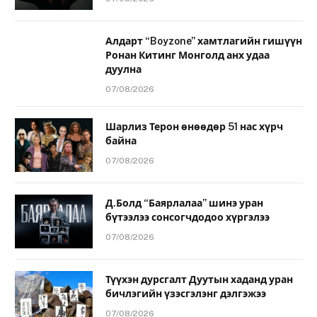
Алдарт “Boyzone” хамтлагийн гишүүн
Ронан Китинг Монголд анх удаа
дуулна
07/08/2026
Шарлиз Терон өнөөдөр 51 нас хүрч
байна
07/08/2026
Д.Болд “Баярлалаа” шинэ уран
бүтээлээ сонсогчдодоо хүргэлээ
07/08/2026
Түүхэн дурсгалт Дуутын хаданд уран
бичлэгийн үзэсгэлэнг дэлгэжээ
07/08/2026