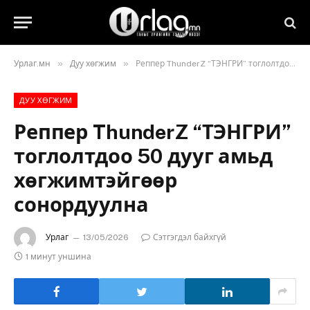
»
»
Урлаг.мн
Дуу хөгжим
Реппер ThunderZ “ТЭНГРИ” тоглолтдоо 50 дууг амьд хөгжимтэйгөөр сонордуулна
ДУУ ХӨГЖИМ
Реппер ThunderZ “ТЭНГРИ”
тоглолтдоо 50 дууг амьд
хөгжимтэйгөөр
сонордуулна
Урлаг
13/05/2026
Сэтгэгдэл байхгүй
1 минут уншина