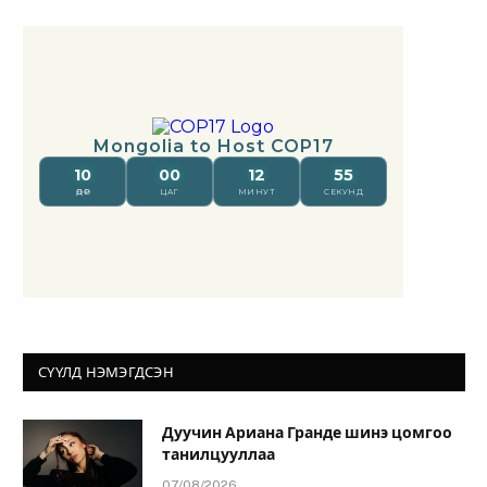
СҮҮЛД НЭМЭГДСЭН
Дуучин Ариана Гранде шинэ цомгоо
танилцууллаа
07/08/2026