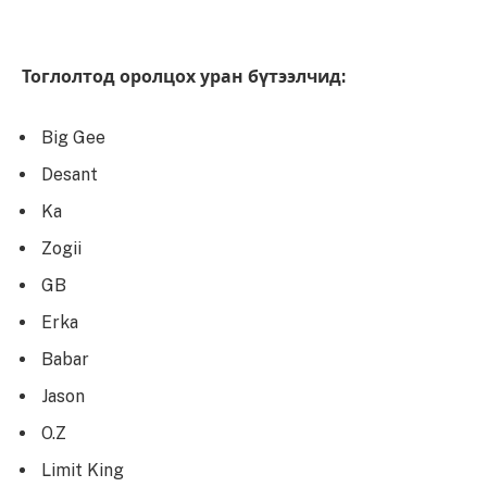
Тоглолтод оролцох уран бүтээлчид:
Big Gee
Desant
Ka
Zogii
GB
Erka
Babar
Jason
O.Z
Limit King