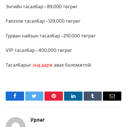
Энгийн тасалбар – 89,000 төгрөг
Fanzone тасалбар – 129,000 төгрөг
Гурван найзын тасалбар – 210,000 төгрөг
VIP тасалбар – 400,000 төгрөг
Тасалбарыг
энд дарж
авах боломжтой.
Facebook
Twitter
Pinterest
LinkedIn
Tumblr
Имэйл
Урлаг