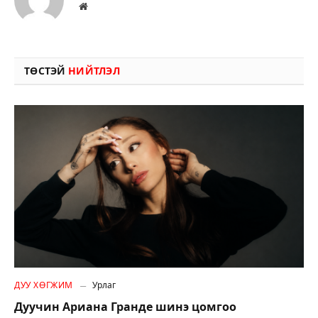
Вэбсайт
ТӨСТЭЙ
НИЙТЛЭЛ
ДУУ ХӨГЖИМ
Урлаг
Дуучин Ариана Гранде шинэ цомгоо