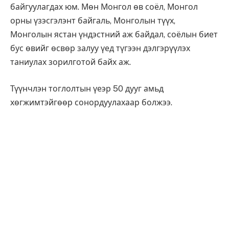
байгуулагдах юм. Мөн Монгол өв соёл, Монгол
орны үзэсгэлэнт байгаль, Монголын түүх,
Монголын ястан үндэстний аж байдал, соёлын биет
бус өвийг өсвөр залуу үед түгээн дэлгэрүүлэх
таниулах зорилготой байх аж.
Түүнчлэн тоглолтын үеэр 50 дууг амьд
хөгжимтэйгөөр сонордуулахаар болжээ.