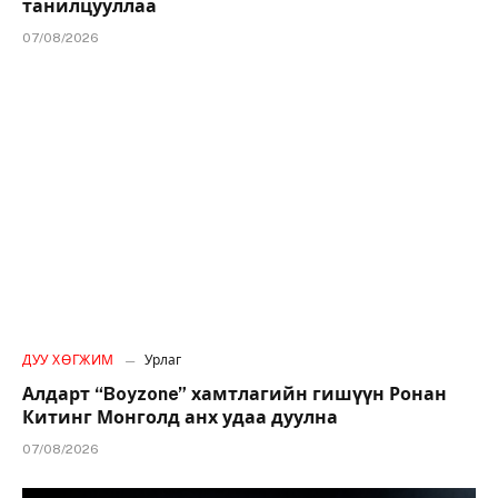
танилцууллаа
07/08/2026
ДУУ ХӨГЖИМ
Урлаг
Алдарт “Boyzone” хамтлагийн гишүүн Ронан
Китинг Монголд анх удаа дуулна
07/08/2026