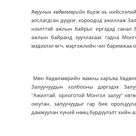
Явуулын хөдөлмөрийн бирж нь
нийслэлий
алслагдсан дүүрэг, хороодод ажиллаж За
нээлттэй ажлын байрыг иргэдэд санал 
ажлын байранд зуучлахаас гадна Монг
мэдээлэл өгч, мэргэжлийн чиг баримжаа о
Мөн Хөдөлмөрийн яамны харъяа Хөдөлм
Залуучуудын холбооны дэргэдэх Зал
“Ажилтай, орлоготой Монгол залуу” хөт
оюутан, залуучуудыг гар бие оролцуу
дамжуулан хүний нөөц бүрдүүлэлт хийн а