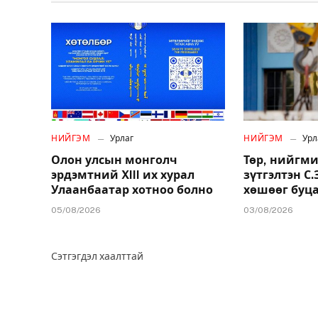
НИЙГЭМ
Урлаг
НИЙГЭМ
Урл
Олон улсын монголч
Төр, нийгми
эрдэмтний XIII их хурал
зүтгэлтэн С
Улаанбаатар хотноо болно
хөшөөг буц
05/08/2026
03/08/2026
Сэтгэгдэл хаалттай