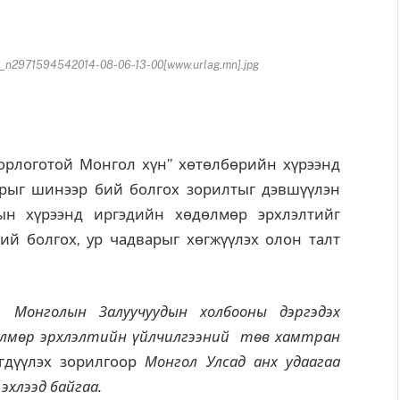
2971594542014-08-06-13-00[www.urlag.mn].jpg
орлоготой Монгол хүн” хөтөлбөрийн хүрээнд
йрыг шинээр бий болгох зорилтыг дэвшүүлэн
ын хүрээнд иргэдийн хөдөлмөр эрхлэлтийг
ий болгох, ур чадварыг хөгжүүлэх олон талт
 Монголын Залуучуудын холбооны дэргэдэх
дөлмөр эрхлэлтийн үйлчилгээний төв хамтран
гдүүлэх зорилгоор
Монгол Улсад анх удаагаа
хлээд байгаа.