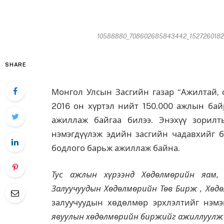
10588880_708602685843442_1527260182_n
SHARE
Монгол Улсын Засгийн газар “Ажилтай, 
2016 он хүртэл нийт 150.000 ажлын ба
ажиллаж байгаа билээ. Энэхүү зорилт
нэмэгдүүлэж эдийн засгийн чадавхийг б
бодлого барьж ажиллаж байна.
Тус ажлын хүрээнд Хөдөлмөрийн яам,
Залуучуудын Хөдөлмөрийн Төв Бирж , Хө
залуучуудын хөдөлмөр эрхлэлтийг нэмэ
явуулын хөдөлмөрийн биржийг ажиллуулж э