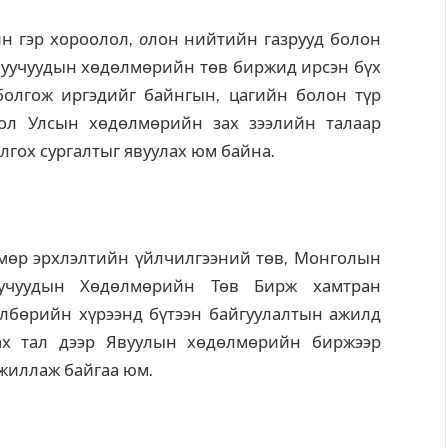
н гэр хороолол,
о
лон нийтийн газрууд болон
луучуудын хөдөлмөрийн төв биржид ирсэн бүх
болгож иргэдийг байнгын, цагийн болон түр
ол Улсын хөдөлмөрийн зах зээлийн талаар
лгох сургалтыг явуулах юм байна.
өр эрхлэлтийн үйлчилгээний төв, Монголын
уучуудын Хөдөлмөрийн Төв Бирж хамтран
өлбөрийн хүрээнд бүтээн байгуулалтын ажилд
лах тал дээр Явуулын хөдөлмөрийн биржээр
жиллаж байгаа юм.