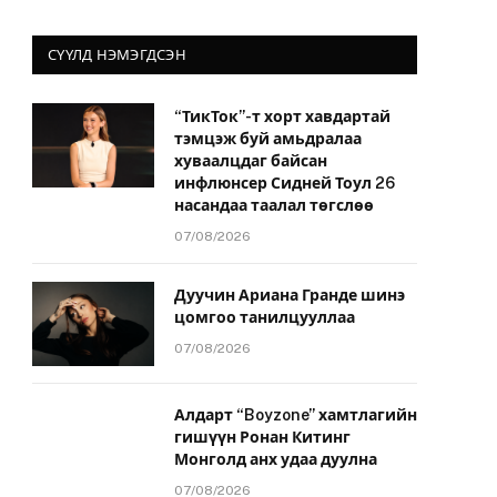
СҮҮЛД НЭМЭГДСЭН
“ТикТок”-т хорт хавдартай
тэмцэж буй амьдралаа
хуваалцдаг байсан
инфлюнсер Сидней Тоул 26
насандаа таалал төгслөө
07/08/2026
Дуучин Ариана Гранде шинэ
цомгоо танилцууллаа
07/08/2026
Алдарт “Boyzone” хамтлагийн
гишүүн Ронан Китинг
Монголд анх удаа дуулна
07/08/2026