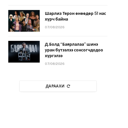
Шарлиз Терон өнөөдөр 51 нас
хүрч байна
07/08/2026
Д.Болд “Баярлалаа” шинэ
уран бүтээлээ сонсогчдодоо
хүргэлээ
07/08/2026
ДАРААХИ