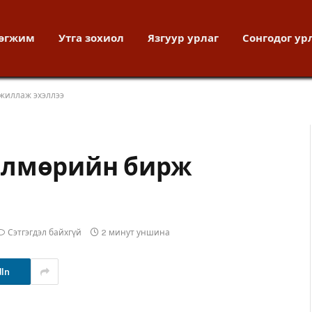
хөгжим
Утга зохиол
Язгуур урлаг
Сонгодог ур
жиллаж эхэллээ
өлмөрийн бирж
Сэтгэгдэл байхгүй
2 минут уншина
dIn