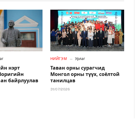
аг
НИЙГЭМ
Урлаг
йн нэрт
Таван орны сурагчид
.Зоригийн
Монгол орны түүх, соёлтой
аан байрлуулав
танилцав
31/07/2026