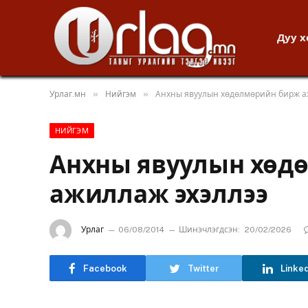
Дуу 
»
»
Урлаг.мн
Нийгэм
Анхны явуулын хөдөлмөрийн бирж а
НИЙГЭМ
Анхны явуулын хөд
ажиллаж эхэллээ
Урлаг
06/08/2014
Шинэчлэгдсэн:
20/02/2026
Facebook
Twitter
Linke