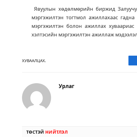
Явуулын хөдөлмөрийн биржид Залуучу
мэргэжилтэн тогтмол ажиллахаас гадна
мэргэжилтэн болон ажиллах хуваариас
хэлтэсийн мэргэжилтэн ажиллаж мэдээлэл
ХУВААЛЦАХ.
Урлаг
ТӨСТЭЙ
НИЙТЛЭЛ