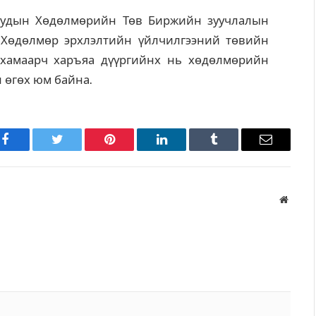
удын Хөдөлмөрийн Төв Биржийн зуучлалын
 Хөдөлмөр эрхлэлтийн үйлчилгээний төвийн
 хамаарч харъяа дүүргийнх нь хөдөлмөрийн
 өгөх юм байна.
Facebook
Twitter
Pinterest
LinkedIn
Tumblr
Имэйл
Вэбса