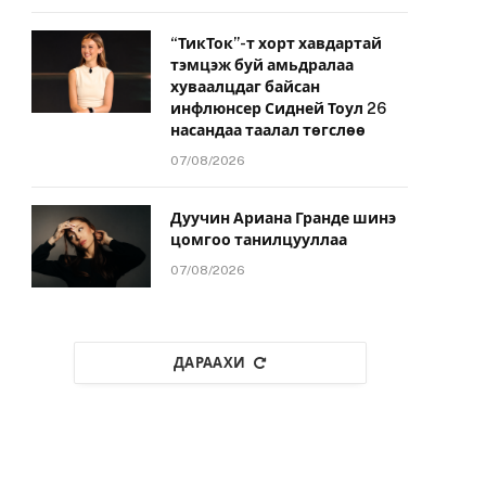
“ТикТок”-т хорт хавдартай
тэмцэж буй амьдралаа
хуваалцдаг байсан
инфлюнсер Сидней Тоул 26
насандаа таалал төгслөө
07/08/2026
Дуучин Ариана Гранде шинэ
цомгоо танилцууллаа
07/08/2026
ДАРААХИ