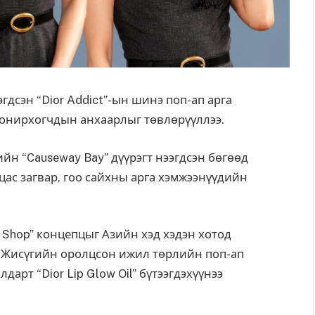
гдсэн “Dior Addict”-ын шинэ поп-ап арга
сонирхогчдын анхаарлыг төвлөрүүллээ.
ийн “Causeway Bay” дүүрэгт нээгдсэн бөгөөд
цас загвар, гоо сайхны арга хэмжээнүүдийн
et Shop” концепцыг Азийн хэд хэдэн хотод
ө Жисүгийн оролцсон ижил төрлийн поп-ап
арт “Dior Lip Glow Oil” бүтээгдэхүүнээ