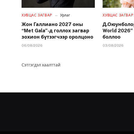
ХУВЦАС ЗАГВАР
Урлаг
ХУВЦАС ЗАГВАР
Жон Галлиано 2027 оны
Д.Оюунболор
“Met Gala”-д голлох загвар
World 2026”
зохион бүтээгчээр оролцоно
боллоо
06/08/2026
03/08/2026
Сэтгэгдэл хаалттай