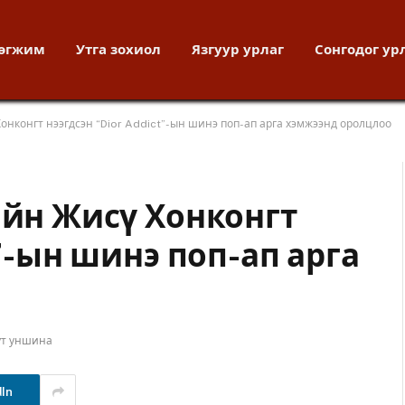
хөгжим
Утга зохиол
Язгуур урлаг
Сонгодог ур
Хонконгт нээгдсэн “Dior Addict”-ын шинэ поп-ап арга хэмжээнд оролцлоо
ийн Жисү Хонконгт
t”-ын шинэ поп-ап арга
ут уншина
dIn