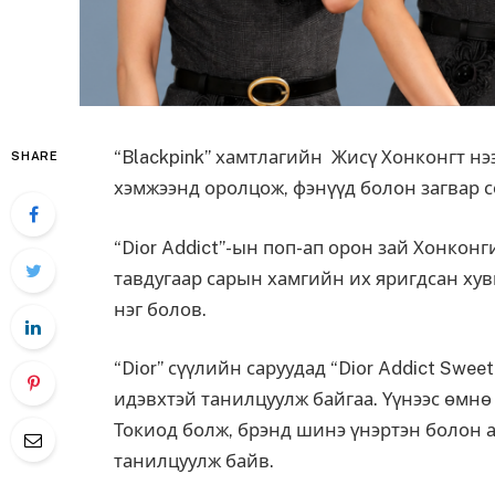
“Blackpink” хамтлагийн Жисү Хонконгт нээ
SHARE
хэмжээнд оролцож, фэнүүд болон загвар 
“Dior Addict”-ын поп-ап орон зай Хонконг
тавдугаар сарын хамгийн их яригдсан хув
нэг болов.
“Dior” сүүлийн саруудад “Dior Addict Swe
идэвхтэй танилцуулж байгаа. Үүнээс өмн
Токиод болж, брэнд шинэ үнэртэн болон алд
танилцуулж байв.