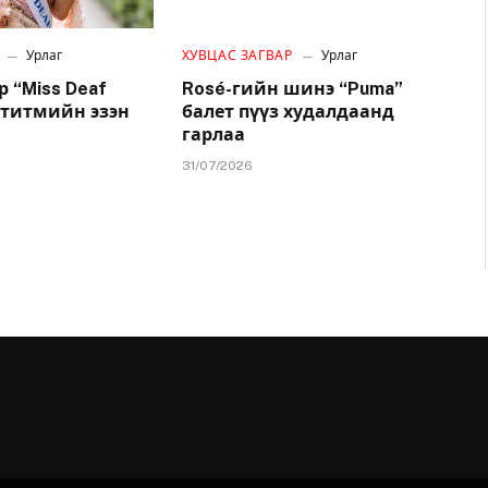
Урлаг
ХУВЦАС ЗАГВАР
Урлаг
 “Miss Deaf
Rosé-гийн шинэ “Puma”
 титмийн эзэн
балет пүүз худалдаанд
гарлаа
31/07/2026