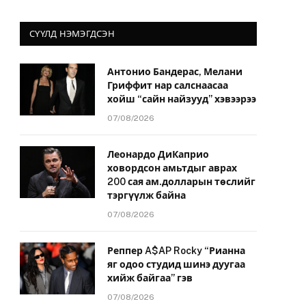
СҮҮЛД НЭМЭГДСЭН
Антонио Бандерас, Мелани
Гриффит нар салснаасаа
хойш “сайн найзууд” хэвээрээ
07/08/2026
Леонардо ДиКаприо
ховордсон амьтдыг аврах
200 сая ам.долларын төслийг
тэргүүлж байна
07/08/2026
Реппер A$AP Rocky “Рианна
яг одоо студид шинэ дуугаа
хийж байгаа” гэв
07/08/2026