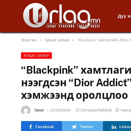
Дуу 
»
»
Урлаг.мн
Хувцас загвар
“Blackpink” хамтлагийн Жисү 
ХУВЦАС ЗАГВАР
“Blackpink” хамтлаг
нээгдсэн “Dior Addic
хэмжээнд оролцлоо
Урлаг
23/05/2026
Сэтгэгдэл байхгүй
1 мин
Facebook
Twitter
Linke