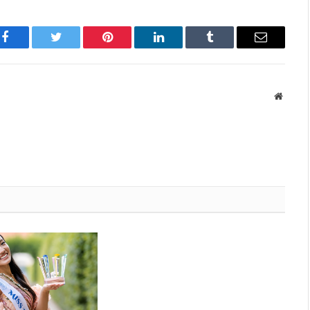
Facebook
Twitter
Pinterest
LinkedIn
Tumblr
Имэйл
Вэбса