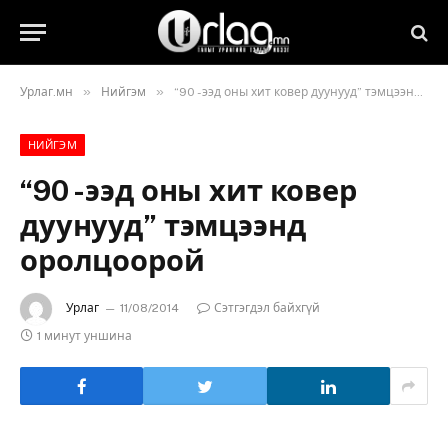
»
»
Урлаг.мн
Нийгэм
“90 -ээд оны хит ковер дуунууд” тэмцээнд оролцоорой
НИЙГЭМ
“90 -ээд оны хит ковер
дуунууд” тэмцээнд
оролцоорой
Урлаг
11/08/2014
Сэтгэгдэл байхгүй
1 минут уншина