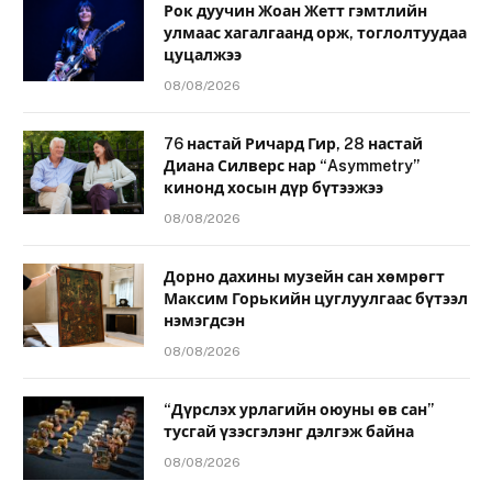
Рок дуучин Жоан Жетт гэмтлийн
улмаас хагалгаанд орж, тоглолтуудаа
цуцалжээ
08/08/2026
76 настай Ричард Гир, 28 настай
Диана Силверс нар “Asymmetry”
кинонд хосын дүр бүтээжээ
08/08/2026
Дорно дахины музейн сан хөмрөгт
Максим Горькийн цуглуулгаас бүтээл
нэмэгдсэн
08/08/2026
“Дүрслэх урлагийн оюуны өв сан”
тусгай үзэсгэлэнг дэлгэж байна
08/08/2026