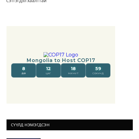
Сэтгэгдэл хаалттай
СҮҮЛД НЭМЭГДСЭН