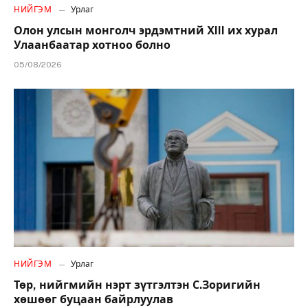
НИЙГЭМ
Урлаг
Олон улсын монголч эрдэмтний XIII их хурал
Улаанбаатар хотноо болно
05/08/2026
НИЙГЭМ
Урлаг
Төр, нийгмийн нэрт зүтгэлтэн С.Зоригийн
хөшөөг буцаан байрлуулав