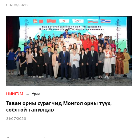
03/08/2026
НИЙГЭМ
Урлаг
Таван орны сурагчид Монгол орны түүх,
соёлтой танилцав
31/07/2026