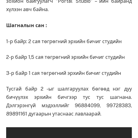
зохион байгуулагч "Portal Studio" – ийн байранд
хүлээн авч байна.
Шагналын сан :
1-р байр: 2 сая төгрөгний эрхийн бичиг студийн
2-р байр 1,5 сая төгрөгний эрхийн бичиг студийн
3-р байр 1 сая төгрөгний эрхийн бичиг студийн
Тусгай байр 2 -ыг шалгаруулах бөгөөд нэг дуу
бичүүлэх эрхийн бичгээр тус тус шагнана.
Дэлгэрэнгүй мэдээллийг 96884099, 99728383,
89891161 дугаарын утаснаас лавлаарай.