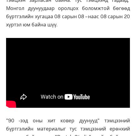
тэмцээн зарласан байна. Тус тэмцээнд гадаад,
Монгол дуунуудаар оролцох боломжтой бөгөөд
бүртгэлийн хугацаа 08 сарын 08 – наас 08 сарын 20
хүртэл юм байна шүү.
"90 -ээд оны хит ковер дуунууд" тэмцээний
бүртгэлийн материалыг тус тэмцээний ерөнхий