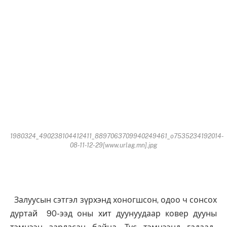
1980324_490238104412411_8897063709940249461_o7535234192014-
08-11-12-29[www.urlag.mn].jpg
Залуусын сэтгэл зүрхэнд хоногшсон, одоо ч сонсох
дуртай 90-ээд оны хит дуунуудаар ковер дууны