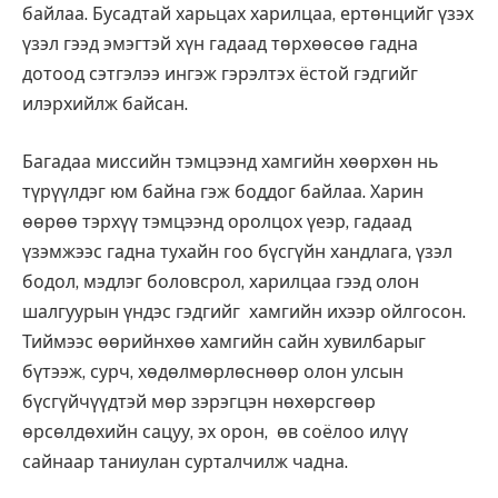
байлаа. Бусадтай харьцах харилцаа, ертөнцийг үзэх
үзэл гээд эмэгтэй хүн гадаад төрхөөсөө гадна
дотоод сэтгэлээ ингэж гэрэлтэх ёстой гэдгийг
илэрхийлж байсан.
Багадаа миссийн тэмцээнд хамгийн хөөрхөн нь
түрүүлдэг юм байна гэж боддог байлаа. Харин
өөрөө тэрхүү тэмцээнд оролцох үеэр, гадаад
үзэмжээс гадна тухайн гоо бүсгүйн хандлага, үзэл
бодол, мэдлэг боловсрол, харилцаа гээд олон
шалгуурын үндэс гэдгийг хамгийн ихээр ойлгосон.
Тиймээс өөрийнхөө хамгийн сайн хувилбарыг
бүтээж, сурч, хөдөлмөрлөснөөр олон улсын
бүсгүйчүүдтэй мөр зэрэгцэн нөхөрсгөөр
өрсөлдөхийн сацуу, эх орон, өв соёлоо илүү
сайнаар таниулан сурталчилж чадна.