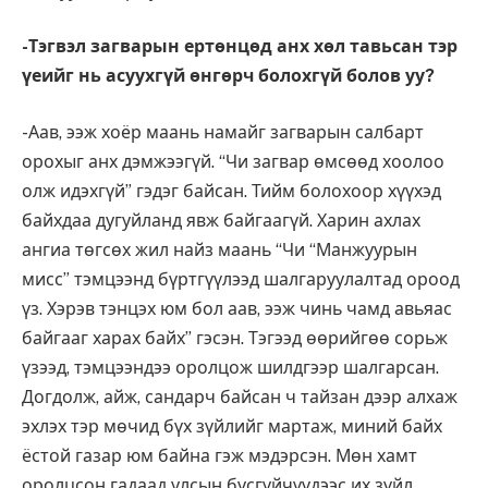
-Тэгвэл загварын ертөнцөд анх хөл тавьсан тэр
үеийг нь асуухгүй өнгөрч болохгүй болов уу?
-Аав, ээж хоёр маань намайг загварын салбарт
орохыг анх дэмжээгүй. “Чи загвар өмсөөд хоолоо
олж идэхгүй” гэдэг байсан. Тийм болохоор хүүхэд
байхдаа дугуйланд явж байгаагүй. Харин ахлах
ангиа төгсөх жил найз маань “Чи “Манжуурын
мисс” тэмцээнд бүртгүүлээд шалгаруулалтад ороод
үз. Хэрэв тэнцэх юм бол аав, ээж чинь чамд авьяас
байгааг харах байх” гэсэн. Тэгээд өөрийгөө сорьж
үзээд, тэмцээндээ оролцож шилдгээр шалгарсан.
Догдолж, айж, сандарч байсан ч тайзан дээр алхаж
эхлэх тэр мөчид бүх зүйлийг мартаж, миний байх
ёстой газар юм байна гэж мэдэрсэн. Мөн хамт
оролцсон гадаад улсын бүсгүйчүүдээс их зүйл