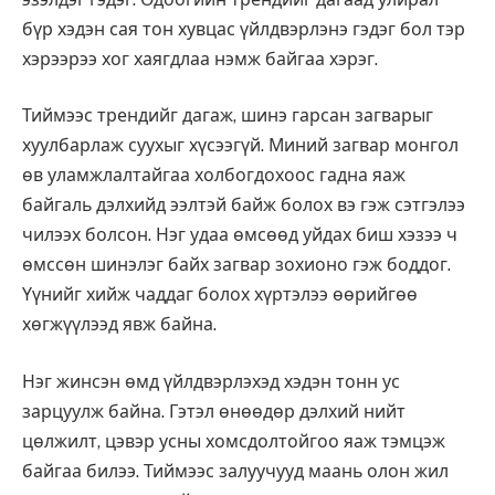
бүр хэдэн сая тон хувцас үйлдвэрлэнэ гэдэг бол тэр
хэрээрээ хог хаягдлаа нэмж байгаа хэрэг.
Тиймээс трендийг дагаж, шинэ гарсан загварыг
хуулбарлаж суухыг хүсээгүй. Миний загвар монгол
өв уламжлалтайгаа холбогдохоос гадна яаж
байгаль дэлхийд ээлтэй байж болох вэ гэж сэтгэлээ
чилээх болсон. Нэг удаа өмсөөд уйдах биш хэзээ ч
өмссөн шинэлэг байх загвар зохионо гэж боддог.
Үүнийг хийж чаддаг болох хүртэлээ өөрийгөө
хөгжүүлээд явж байна.
Нэг жинсэн өмд үйлдвэрлэхэд хэдэн тонн ус
зарцуулж байна. Гэтэл өнөөдөр дэлхий нийт
цөлжилт, цэвэр усны хомсдолтойгоо яаж тэмцэж
байгаа билээ. Тиймээс залуучууд маань олон жил