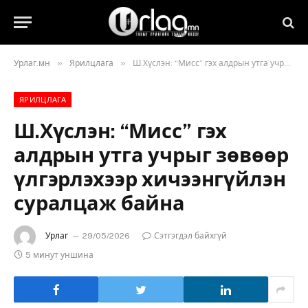
»
»
Урлаг.мн
Ярилцлага
Ш.Хүслэн: “Мисс” гэх алдрын утга учрыг зөвөөр үлгэрлэхээр хичээнгүйлэн суралцаж байна
ЯРИЛЦЛАГА
Ш.Хүслэн: “Мисс” гэх
алдрын утга учрыг зөвөөр
үлгэрлэхээр хичээнгүйлэн
суралцаж байна
Урлаг
29/05/2026
Сэтгэгдэл байхгүй
5 минут уншина