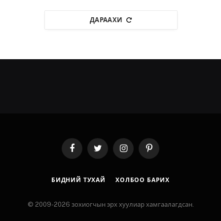
ДАРААХИ
Facebook
Twitter
Instagram
Pinterest
БИДНИЙ ТУХАЙ
ХОЛБОО БАРИХ
© 2009-2026 зохиогчын эрх хуулиар хамгаалагдсан.