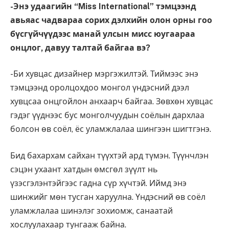
-Энэ удаагийн “Miss International” тэмцээнд
авьяас чадвараа сорих дэлхийн олон орны гоо
бүсгүйчүүдээс манай улсын мисс юугаараа
онцлог, давуу талтай байгаа вэ?
-Би хувцас дизайнер мэргэжилтэй. Тиймээс энэ
тэмцээнд оролцохдоо монгол үндэсний дээл
хувцсаа онцгойлон анхаарч байгаа. Зөвхөн хувцас
гэдэг үүднээс бус монголчуудын соёлын дархлаа
болсон өв соёл, ёс уламжлалаа шингээн шигтгэнэ.
Бид бахархам сайхан түүхтэй ард түмэн. Түүнчлэн
сэцэн ухаант хатдын өмсгөл зүүлт нь
үзэсгэлэнтэйгээс гадна сүр хүчтэй. Иймд энэ
шинжийг мөн тусган харуулна. Үндэсний өв соёл
уламжлалаа шинэлэг зохиомж, санаатай
хослуулахаар тунгааж байна.