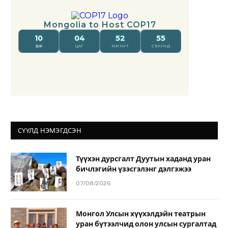
СҮҮЛД НЭМЭГДСЭН
Түүхэн дурсгалт Дуутын хаданд уран
бичлэгийн үзэсгэлэнг дэлгэжээ
07/08/2026
Монгол Улсын хүүхэлдэйн театрын
уран бүтээлчид олон улсын сургалтад