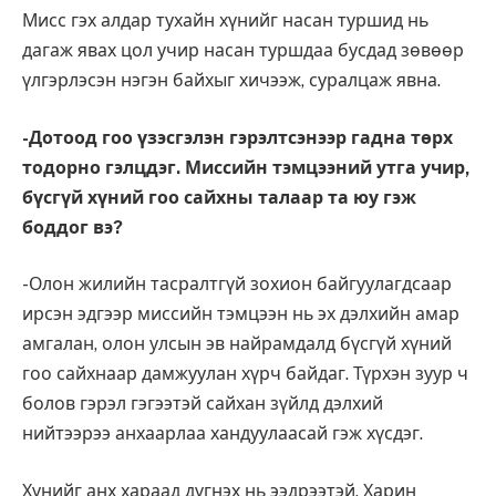
Мисс гэх алдар тухайн хүнийг насан туршид нь
дагаж явах цол учир насан туршдаа бусдад зөвөөр
үлгэрлэсэн нэгэн байхыг хичээж, суралцаж явна.
-Дотоод гоо үзэсгэлэн гэрэлтсэнээр гадна төрх
тодорно гэлцдэг. Миссийн тэмцээний утга учир,
бүсгүй хүний гоо сайхны талаар та юу гэж
боддог вэ?
-Олон жилийн тасралтгүй зохион байгуулагдсаар
ирсэн эдгээр миссийн тэмцээн нь эх дэлхийн амар
амгалан, олон улсын эв найрамдалд бүсгүй хүний
гоо сайхнаар дамжуулан хүрч байдаг. Түрхэн зуур ч
болов гэрэл гэгээтэй сайхан зүйлд дэлхий
нийтээрээ анхаарлаа хандуулаасай гэж хүсдэг.
Хүнийг анх хараад дүгнэх нь ээдрээтэй. Харин