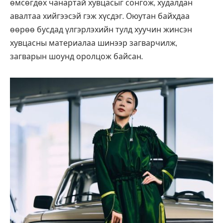
өмсөгдөх чанартай хувцасыг сонгож, худалдан
авалтаа хийгээсэй гэж хүсдэг. Оюутан байхдаа
өөрөө бусдад үлгэрлэхийн тулд хуучин жинсэн
хувцасны материалаа шинээр загварчилж,
загварын шоунд оролцож байсан.