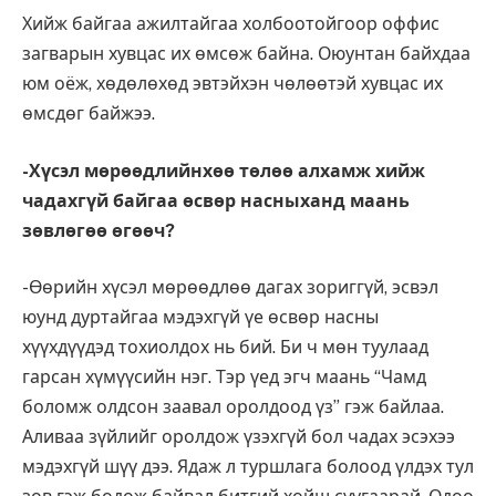
Хийж байгаа ажилтайгаа холбоотойгоор оффис
загварын хувцас их өмсөж байна. Оюунтан байхдаа
юм оёж, хөдөлөхөд эвтэйхэн чөлөөтэй хувцас их
өмсдөг байжээ.
-Хүсэл мөрөөдлийнхөө төлөө алхамж хийж
чадахгүй байгаа өсвөр насныханд маань
зөвлөгөө өгөөч?
-Өөрийн хүсэл мөрөөдлөө дагах зориггүй, эсвэл
юунд дуртайгаа мэдэхгүй үе өсвөр насны
хүүхдүүдэд тохиолдох нь бий. Би ч мөн туулаад
гарсан хүмүүсийн нэг. Тэр үед эгч маань “Чамд
боломж олдсон заавал оролдоод үз” гэж байлаа.
Аливаа зүйлийг оролдож үзэхгүй бол чадах эсэхээ
мэдэхгүй шүү дээ. Ядаж л туршлага болоод үлдэх тул