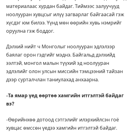
материалаас хурдан байдаг. Тиймээс залуучууд
ноолууран хувцсыг илүү загварлаг байгаасай гэж
хүсдэг юм билээ. Үүнд мөн өөрийн хувь нэмрийг
оруулна гэж боддог.
Дэлхий нийт ч Монголыг ноолууран эдлэлээр
баялаг орон гэдгийг мэднэ. Байгальд дэлхийд
ээлтэй, монгол малын түүхий эд ноолууран
эдлэлийг олон улсын миссийн тэмцээний тайзан
дээр сурталчлан таниулахад анхаарна.
-Та ямар үед өөртөө хамгийн итгэлтэй байдаг
вэ?
-Өөрийнхөө дотоод сэтгэлийг илэрхийлсэн гоё
хувцас өмссөн үедээ хамгийн итгэлтэй байдаг.