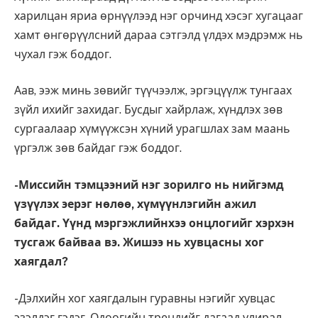
харилцан яриа өрнүүлээд нэг орчинд хэсэг хугацааг
хамт өнгөрүүлсний дараа сэтгэлд үлдэх мэдрэмж нь
чухал гэж боддог.
Аав, ээж минь зөвийг түүчээлж, эргэцүүлж тунгаах
зүйл ихийг захидаг. Бусдыг хайрлаж, хүндлэх зөв
сургаалаар хүмүүжсэн хүний урагшлах зам маань
үргэлж зөв байдаг гэж боддог.
-Миссийн тэмцээний нэг зорилго нь нийгэмд
үзүүлэх эерэг нөлөө, хүмүүнлэгийн ажил
байдаг. Үүнд мэргэжлийнхээ онцлогийг хэрхэн
тусгаж байваа вэ. Жишээ нь хувцасны хог
хаягдал?
-Дэлхийн хог хаягдалын гуравны нэгийг хувцас
эзэлдэг гэдэг. Одоогийн трендийг дагаад улирал