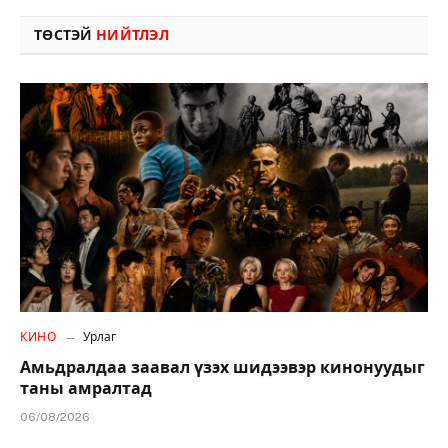
ТӨСТЭЙ
НИЙТЛЭЛ
КИНО
Урлаг
Амьдралдаа заавал үзэх шидээвэр кинонуудыг
таны амралтад
06/08/2026