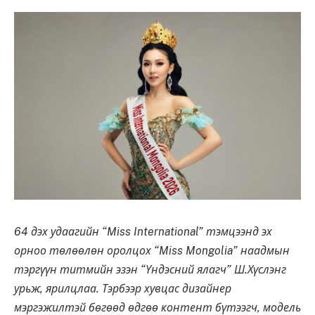
64 дэх удаагийн “Miss International” тэмцээнд эх
орноо төлөөлөн оролцох “Miss Mongolia” наадмын
тэргүүн титмийн эзэн “Үндэсний ялагч” Ш.Хүслэнг
урьж, ярилцлаа. Тэрбээр хувцас дизайнер
мэргэжилтэй бөгөөд өдгөө контент бүтээгч, модель