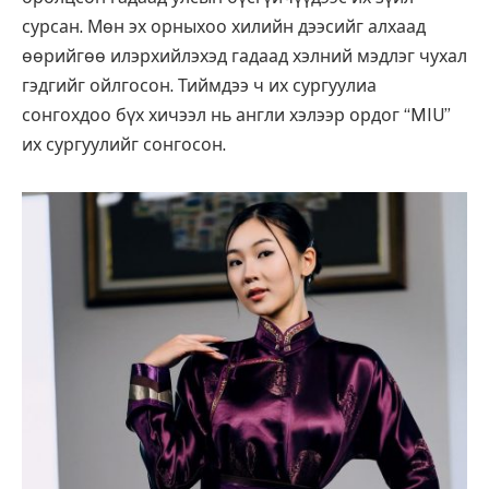
сурсан. Мөн эх орныхоо хилийн дээсийг алхаад
өөрийгөө илэрхийлэхэд гадаад хэлний мэдлэг чухал
гэдгийг ойлгосон. Тиймдээ ч их сургуулиа
сонгохдоо бүх хичээл нь англи хэлээр ордог “MIU”
их сургуулийг сонгосон.