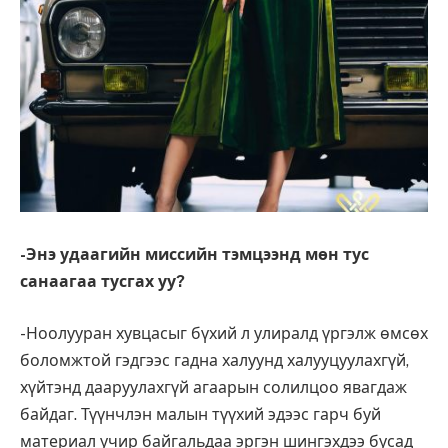
-Энэ удаагийн миссийн тэмцээнд мөн тус
санаагаа тусгах уу?
-Ноолууран хувцасыг бүхий л улиралд үргэлж өмсөх
боломжтой гэдгээс гадна халуунд халууцуулахгүй,
хүйтэнд дааруулахгүй агаарын солилцоо явагдаж
байдаг. Түүнчлэн малын түүхий эдээс гарч буй
материал учир байгальдаа эргэн шингэхдээ бусад