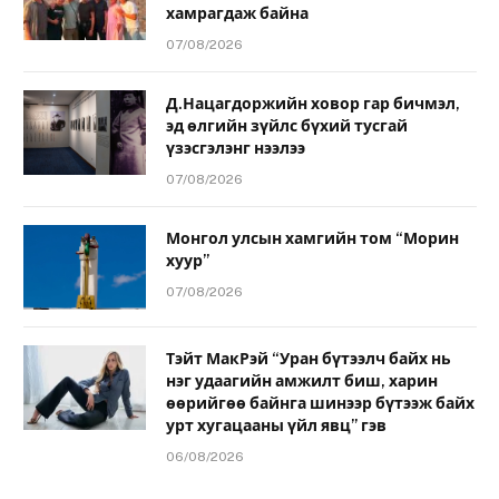
хамрагдаж байна
07/08/2026
Д.Нацагдоржийн ховор гар бичмэл,
эд өлгийн зүйлс бүхий тусгай
үзэсгэлэнг нээлээ
07/08/2026
Монгол улсын хамгийн том “Морин
хуур”
07/08/2026
Тэйт МакРэй “Уран бүтээлч байх нь
нэг удаагийн амжилт биш, харин
өөрийгөө байнга шинээр бүтээж байх
урт хугацааны үйл явц” гэв
06/08/2026