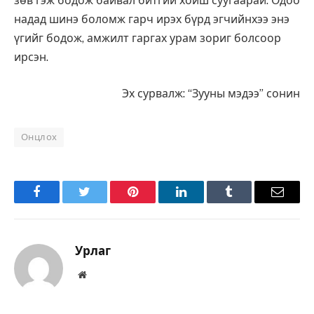
зөв гэж бодож байвал битгий хойш суугаарай. Одоо
надад шинэ боломж гарч ирэх бүрд эгчийнхээ энэ
үгийг бодож, амжилт гаргах урам зориг болсоор
ирсэн.
Эх сурвалж: “Зууны мэдээ” сонин
Онцлох
Facebook
Twitter
Pinterest
LinkedIn
Tumblr
Имэйл
Урлаг
Вэбсайт