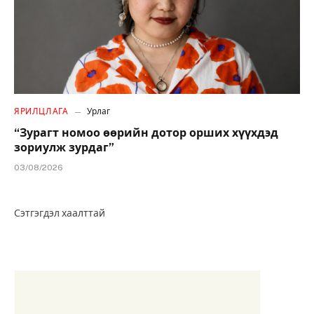
ЯРИЛЦЛАГА
Урлаг
“Зурагт номоо өөрийн дотор орших хүүхдэд
зориулж зурдаг”
03/08/2026
Сэтгэгдэл хаалттай