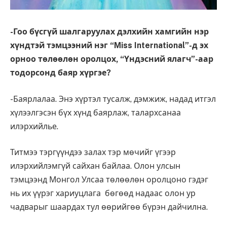
-Гоо бүсгүй шалгаруулах дэлхийн хамгийн нэр
хүндтэй тэмцээний нэг “Miss International”-д эх
орноо төлөөлөн оролцох, “Үндэсний ялагч”-аар
тодорсонд баяр хүргэе?
-Баярлалаа. Энэ хүртэл тусалж, дэмжиж, надад итгэл
хүлээлгэсэн бүх хүнд баярлаж, талархсанаа
илэрхийлье.
Титмээ тэргүүндээ залах тэр мөчийг үгээр
илэрхийлэмгүй сайхан байлаа. Олон улсын
тэмцээнд Монгол Улсаа төлөөлөн оролцоно гэдэг
нь их үүрэг хариуцлага бөгөөд надаас олон ур
чадварыг шаардах тул өөрийгөө бүрэн дайчилна.