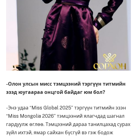
-Олон улсын мисс тэмцээний тэргүүн титмийн
эзэд юугаараа онцгой байдаг юм бол?
-Энэ удаа “Miss Global 2025” тэргүүн титмийн эзэн
“Miss Mongolia 2026” тэмцээний ялагчдад шагнал
гардуулж өглөө. Тэмцээний дараа танилцахад сурах
зүйл ихтэй, ямар сайхан бүсгүй вэ гэж бодож