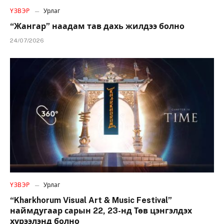
ҮЗВЭР
Урлаг
“Жангар” наадам тав дахь жилдээ болно
24/07/2026
ҮЗВЭР
Урлаг
“Kharkhorum Visual Art & Music Festival”
наймдугаар сарын 22, 23-нд Төв цэнгэлдэх
хүрээлэнд болно