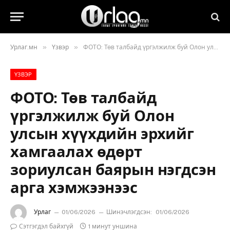
»
»
Урлаг.мн
Үзвэр
ФОТО: Төв талбайд үргэлжилж буй Олон улсын хүүхдийн эрхийг хамгаалах өдөрт зориулсан баярын нэгдсэн арга хэмжээнээс
ҮЗВЭР
ФОТО: Төв талбайд
үргэлжилж буй Олон
улсын хүүхдийн эрхийг
хамгаалах өдөрт
зориулсан баярын нэгдсэн
арга хэмжээнээс
Урлаг
01/06/2026
Шинэчлэгдсэн:
01/06/2026
Сэтгэгдэл байхгүй
1 минут уншина