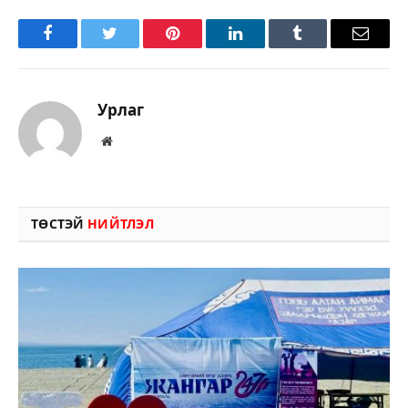
Facebook
Twitter
Pinterest
LinkedIn
Tumblr
Имэйл
Урлаг
Вэбсайт
ТӨСТЭЙ
НИЙТЛЭЛ