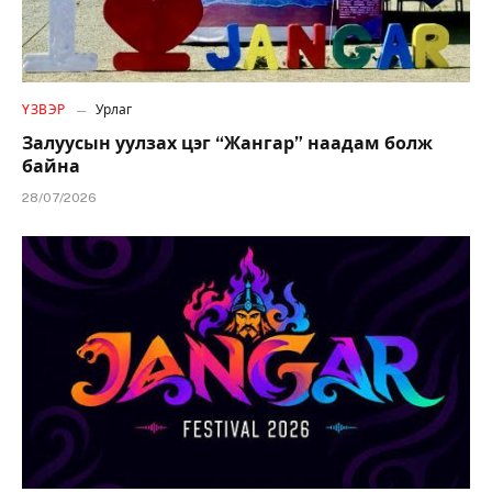
ҮЗВЭР
Урлаг
Залуусын уулзах цэг “Жангар” наадам болж
байна
28/07/2026