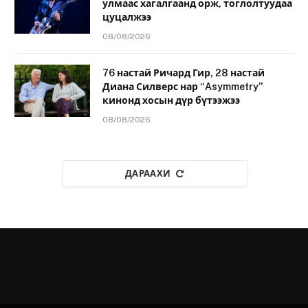
улмаас хагалгаанд орж, тоглолтуудаа
цуцалжээ
08/08/2026
76 настай Ричард Гир, 28 настай
Диана Силверс нар “Asymmetry”
кинонд хосын дүр бүтээжээ
08/08/2026
ДАРААХИ