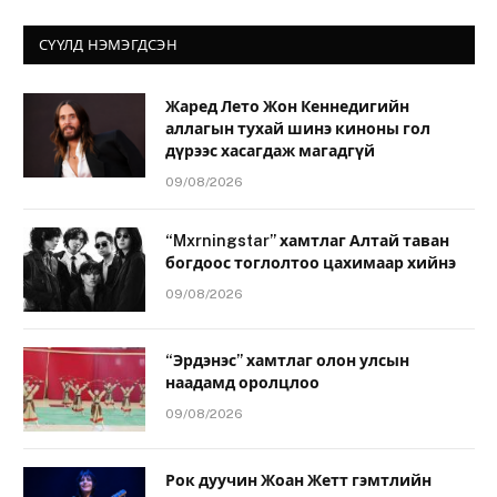
СҮҮЛД НЭМЭГДСЭН
Жаред Лето Жон Кеннедигийн
аллагын тухай шинэ киноны гол
дүрээс хасагдаж магадгүй
09/08/2026
“Mxrningstar” хамтлаг Алтай таван
богдоос тоглолтоо цахимаар хийнэ
09/08/2026
“Эрдэнэс” хамтлаг олон улсын
наадамд оролцлоо
09/08/2026
Рок дуучин Жоан Жетт гэмтлийн