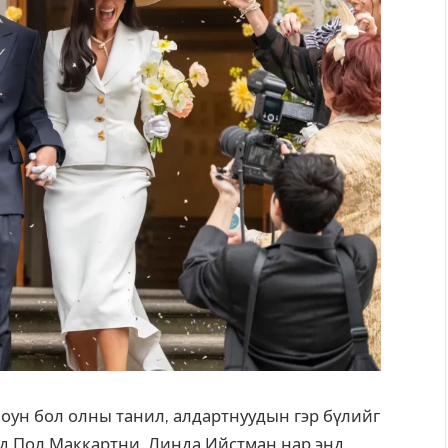
оун бол олны танил, алдартнуудын гэр бүлийг
нд Пол Маккартни, Линда Ийстман нар энд