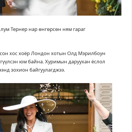
лум Тернер нар өнгөрсөн ням гараг
ссон хос хоёр Лондон хотын Олд Мэрилбоун
тгүүлсэн юм байна. Хуримын даруухан ёслол
ээнд зохион байгуулагджээ.