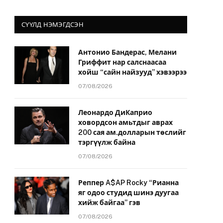
СҮҮЛД НЭМЭГДСЭН
Антонио Бандерас, Мелани
Гриффит нар салснаасаа
хойш “сайн найзууд” хэвээрээ
07/08/2026
Леонардо ДиКаприо
ховордсон амьтдыг аврах
200 сая ам.долларын төслийг
тэргүүлж байна
07/08/2026
Реппер A$AP Rocky “Рианна
яг одоо студид шинэ дуугаа
хийж байгаа” гэв
07/08/2026