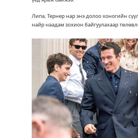
Липа, Тернер нар энэ долоо хоногийн сүү
найр наадам зохион байгуулахаар төлөвл