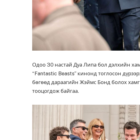
Одоо 30 настай Дуа Липа бол дэлхийн хам
“Fantastic Beasts” кинонд тоглосон дүрэ
бөгөөд дараагийн Жэймс Бонд болох хамг
тооцогдож байгаа.