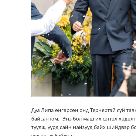
Дуа Липа өнгөрсөн онд Тернертэй сүй тавьс
байсан юм. “Энэ бол маш их сэтгэл хөдөл
туулж, үүрд сайн найзууд байх шийдвэр б
үед ярьж байжээ.