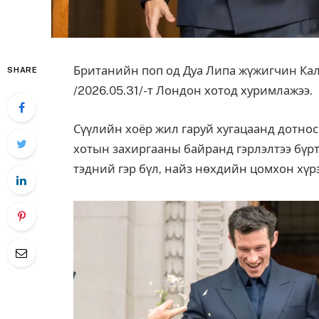
Британийн поп од Дуа Липа жүжигчин Кал
SHARE
/2026.05.31/-т Лондон хотод хуримлажээ.
Сүүлийн хоёр жил гаруй хугацаанд дотно
хотын захиргааны байранд гэрлэлтээ бүр
тэдний гэр бүл, найз нөхдийн цомхон хүр