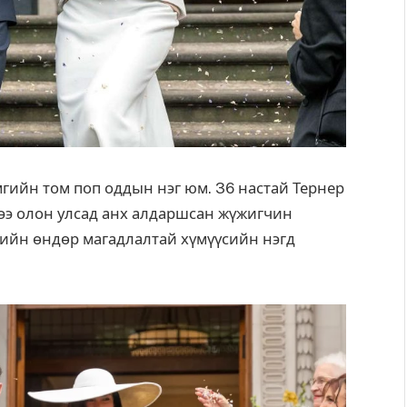
гийн том поп оддын нэг юм. 36 настай Тернер
эрээ олон улсад анх алдаршсан жүжигчин
ийн өндөр магадлалтай хүмүүсийн нэгд