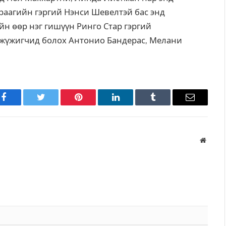
раагийн гэргий Нэнси Шевелтэй бас энд
ийн өөр нэг гишүүн Ринго Стар гэргий
й жүжигчид болох Антонио Бандерас, Мелани
Facebook
Twitter
Pinterest
LinkedIn
Tumblr
Имэйл
Вэбса