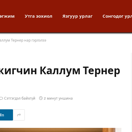
хөгжим
Утга зохиол
Язгуур урлаг
Сонгодог ур
аллум Тернер нар гэрлэлээ
жигчин Каллум Тернер
Сэтгэгдэл байхгүй
2 минут уншина
dIn