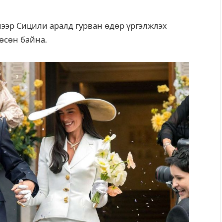
лээр Сицили аралд гурван өдөр үргэлжлэх
өсөн байна.