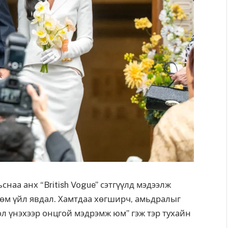
наа анх “British Vogue” сэтгүүлд мэдээлж
гөм үйл явдал. Хамтдаа хөгширч, амьдралыг
ол үнэхээр онцгой мэдрэмж юм” гэж тэр тухайн