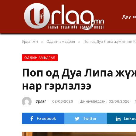
Дуу 
»
»
Урлаг.мн
Оддын амьдрал
Поп од Дуа Липа жүжигчин К
ОДДЫН АМЬДРАЛ
Поп од Дуа Липа жү
нар гэрлэлээ
Урлаг
02/06/2026
Шинэчлэгдсэн:
02/06/2026
Facebook
Twitter
Linke