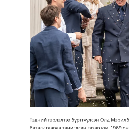
Тэдний гэрлэлтээ бүртгүүлсэн Олд Мэрилб
баталдгаараа танигдсан газар юм. 1969 о