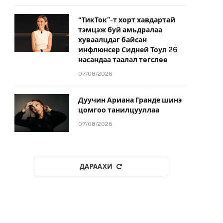
“ТикТок”-т хорт хавдартай
тэмцэж буй амьдралаа
хуваалцдаг байсан
инфлюнсер Сидней Тоул 26
насандаа таалал төгслөө
07/08/2026
Дуучин Ариана Гранде шинэ
цомгоо танилцууллаа
07/08/2026
ДАРААХИ