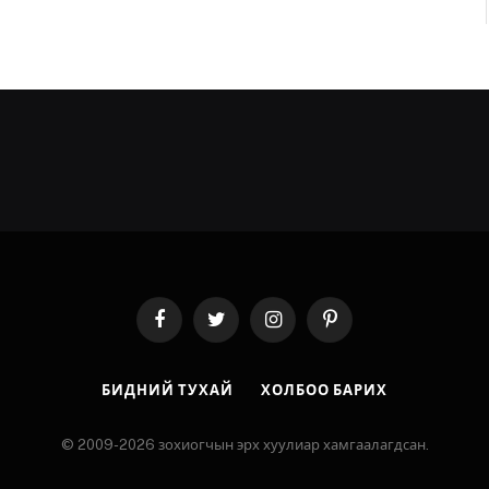
Facebook
Twitter
Instagram
Pinterest
БИДНИЙ ТУХАЙ
ХОЛБОО БАРИХ
© 2009-2026 зохиогчын эрх хуулиар хамгаалагдсан.