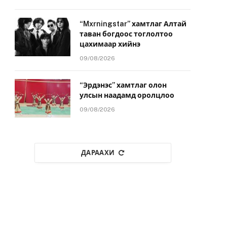
“Mxrningstar” хамтлаг Алтай
таван богдоос тоглолтоо
цахимаар хийнэ
09/08/2026
“Эрдэнэс” хамтлаг олон
улсын наадамд оролцлоо
09/08/2026
ДАРААХИ