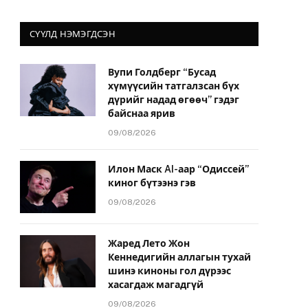
СҮҮЛД НЭМЭГДСЭН
Вупи Голдберг “Бусад
хүмүүсийн татгалзсан бүх
дүрийг надад өгөөч” гэдэг
байснаа ярив
09/08/2026
Илон Маск AI-аар “Одиссей”
киног бүтээнэ гэв
09/08/2026
Жаред Лето Жон
Кеннедигийн аллагын тухай
шинэ киноны гол дүрээс
хасагдаж магадгүй
09/08/2026