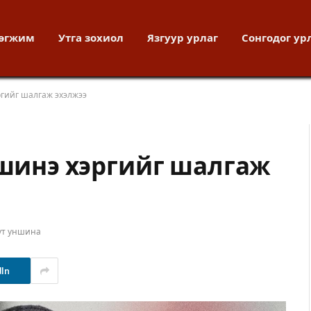
хөгжим
Утга зохиол
Язгуур урлаг
Сонгодог ур
ргийг шалгаж эхэлжээ
 шинэ хэргийг шалгаж
ут уншина
dIn