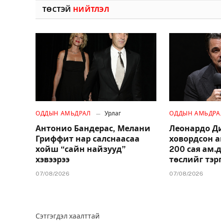
ТӨСТЭЙ
НИЙТЛЭЛ
ОДДЫН АМЬДРАЛ
Урлаг
ОДДЫН АМЬДРА
Антонио Бандерас, Мелани
Леонардо Д
Гриффит нар салснаасаа
ховордсон 
хойш “сайн найзууд”
200 сая ам
хэвээрээ
төслийг тэр
07/08/2026
07/08/2026
Сэтгэгдэл хаалттай