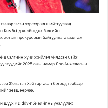
 тээвэрлэсэн хэргээр ял шийтгүүлээд
н Комбс)-д холбогдох бэлгийн
ес
хотын прокурорын байгууллага шалгаж
.
гтэйд бэлгийн хүчирхийлэл үйлдсэн байж
эдүүлгүүдийг 2025 оны намар Лос-Анжелесын
.
сер Жонатан Хэй гаргасан бөгөөд тэрбээр
хийг зөвшөөрчээ.
 шүүх P.Diddy-г биеийг нь үнэлүүлэх