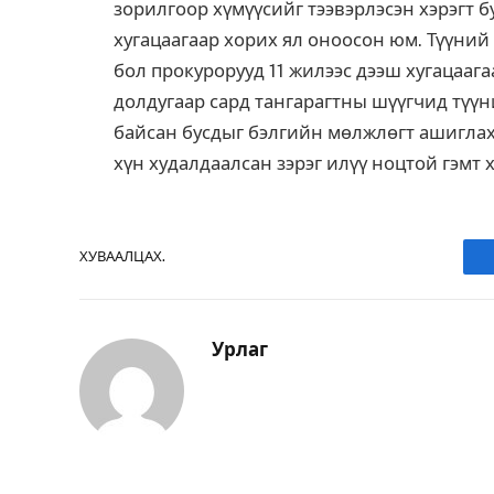
зорилгоор хүмүүсийг тээвэрлэсэн хэрэгт б
хугацаагаар хорих ял оноосон юм. Түүний
бол прокурорууд 11 жилээс дээш хугацааг
долдугаар сард тангарагтны шүүгчид түүн
байсан бусдыг бэлгийн мөлжлөгт ашиглах 
хүн худалдаалсан зэрэг илүү ноцтой гэмт х
ХУВААЛЦАХ.
Урлаг