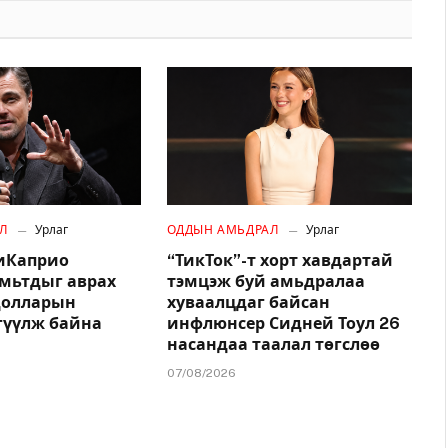
Л
Урлаг
ОДДЫН АМЬДРАЛ
Урлаг
иКаприо
“ТикТок”-т хорт хавдартай
амьтдыг аврах
тэмцэж буй амьдралаа
.долларын
хуваалцдаг байсан
гүүлж байна
инфлюнсер Сидней Тоул 26
насандаа таалал төгслөө
07/08/2026