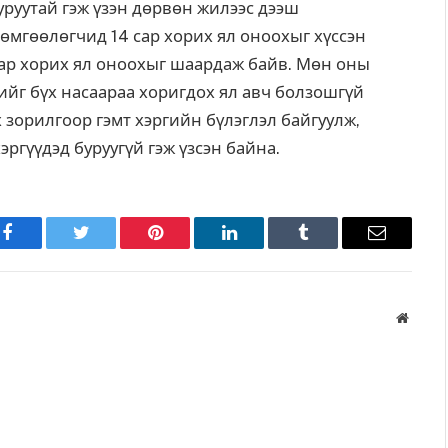
уруутай гэж үзэн дөрвөн жилээс дээш
 өмгөөлөгчид 14 сар хорих ял оноохыг хүссэн
аар хорих ял оноохыг шаардаж байв. Мөн оны
ийг бүх насаараа хоригдох ял авч болзошгүй
зорилгоор гэмт хэргийн бүлэглэл байгуулж,
эргүүдэд буруугүй гэж үзсэн байна.
Facebook
Twitter
Pinterest
LinkedIn
Tumblr
Имэйл
Вэбса