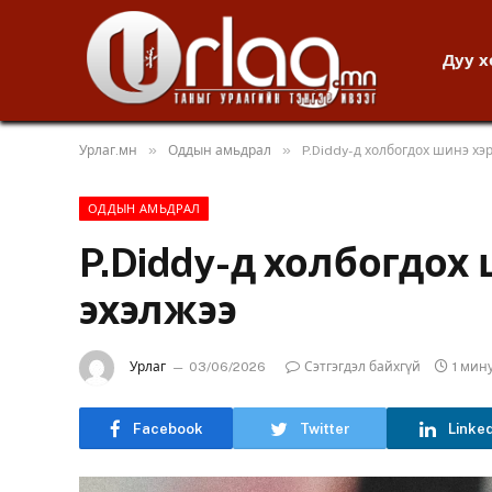
Дуу 
»
»
Урлаг.мн
Оддын амьдрал
P.Diddy-д холбогдох шинэ хэ
ОДДЫН АМЬДРАЛ
P.Diddy-д холбогдох
эхэлжээ
Урлаг
03/06/2026
Сэтгэгдэл байхгүй
1 мин
Facebook
Twitter
Linke