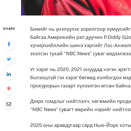
Биеийг нь үнэлүүлэх зорилгоор хүмүүсийг
SHARE
байгаа Америкийн рэп дуучин
P.Diddy
(Шо
хүчирхийллийн шинэ хэргийг
Лос-Анжел
эхэлсэн тухай “NBC News” суваг мэдээлжээ
Уг хэрэг нь 2020, 2021 онуудад нэгэн эрэ
болзошгүй гэх хэрэг бөгөөд холбогдох м
прокурорын газарт хүлээлгэн өгсөн байна
Дээрх гомдлыг нийтлэлч, хөгжмийн продю
“NBC News” сувагт өөрийн нэрийг нийтлэ
2025 оны аравдугаар сард Нью-Йорк хотын