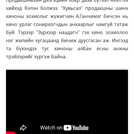
продакшныхан дэлгэцийн хоёр дахь бүтээл нээлтээ
хийхэд бэлэн болжээ. “Хувьсал” продакшны шинэ
киноны зохиолыг жүжигчин А.Ганчимэг бичсэн нь
кино урлаг сонирхогчдын анхаарлыг чамгүй татаж
буй. Тэрээр “Зүрхээр наадагч” гэх кино зохиолоо
нэг жилийн хугацаанд бичиж дуусгасан аж. Ингээд
та бүхэндээ тус киноны албан ёсны анхны
трэйлэрийг хүргэж байна.