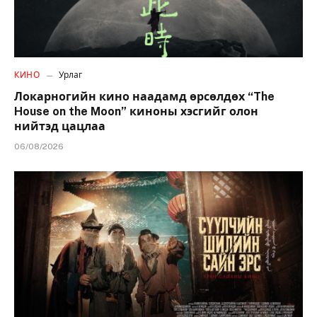
КИНО
Урлаг
Локарногийн кино наадамд өрсөлдөх “The
House on the Moon” киноны хэсгийг олон
нийтэд цацлаа
06/08/2026