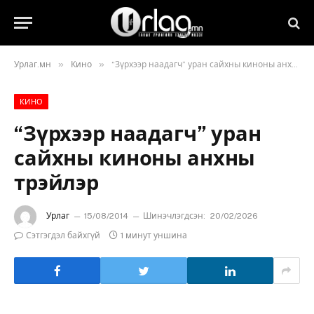
»
»
Урлаг.мн
Кино
“Зүрхээр наадагч” уран сайхны киноны анхны трэйлэр
КИНО
“Зүрхээр наадагч” уран
сайхны киноны анхны
трэйлэр
Урлаг
15/08/2014
Шинэчлэгдсэн:
20/02/2026
Сэтгэгдэл байхгүй
1 минут уншина