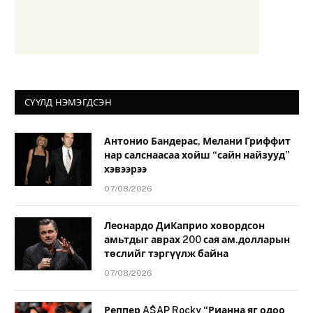
СҮҮЛД НЭМЭГДСЭН
Антонио Бандерас, Мелани Гриффит
нар салснаасаа хойш “сайн найзууд”
хэвээрээ
07/08/2026
Леонардо ДиКаприо ховордсон
амьтдыг аврах 200 сая ам.долларын
төслийг тэргүүлж байна
07/08/2026
Реппер A$AP Rocky “Рианна яг одоо