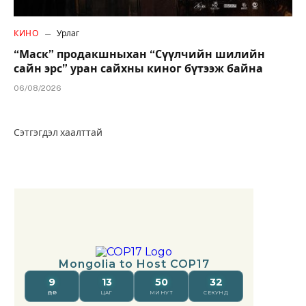
КИНО
Урлаг
“Маск” продакшныхан “Сүүлчийн шилийн
сайн эрс” уран сайхны киног бүтээж байна
06/08/2026
Сэтгэгдэл хаалттай