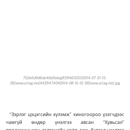
752e6d0d6de4bb9abig8394632552014-07-21-15-
26[www.urlag.mn]4429474042014-08-15-12-38[www.urlag.mn].jpg
“Зэрлэг цэцэгсийн хүлэмж” киногоороо үзэгчдээс
чамгүй өндөр үнэлгээ авсан “Хувьсал”