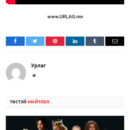
www.URLAG.mn
Facebook
Twitter
Pinterest
LinkedIn
Tumblr
Имэйл
Урлаг
Вэбсайт
ТӨСТЭЙ
НИЙТЛЭЛ