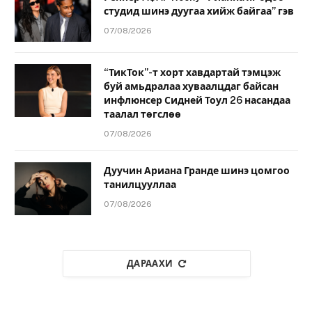
студид шинэ дуугаа хийж байгаа” гэв
07/08/2026
“ТикТок”-т хорт хавдартай тэмцэж
буй амьдралаа хуваалцдаг байсан
инфлюнсер Сидней Тоул 26 насандаа
таалал төгслөө
07/08/2026
Дуучин Ариана Гранде шинэ цомгоо
танилцууллаа
07/08/2026
ДАРААХИ