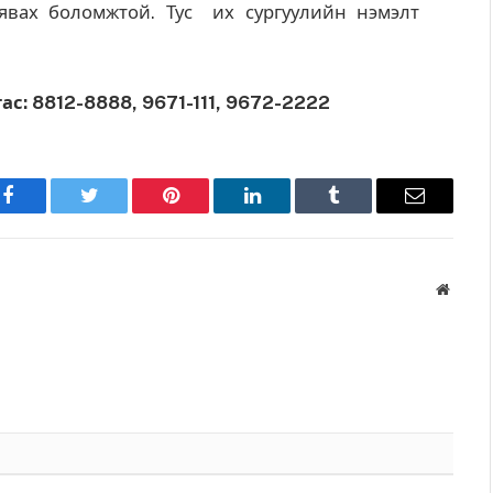
 явах боломжтой. Тус их сургуулийн нэмэлт
с: 8812-8888, 9671-111, 9672-2222
Facebook
Twitter
Pinterest
LinkedIn
Tumblr
Имэйл
Вэбса