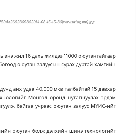
594a2692309862014-08-15-15-30[www.urlag.mn].jpg
ь энэ жил 16 дахь жилдээ 11000 оюутантайгаар
бөгөөд оюутан залуусын сурах дуртай хамгийн
дунд анх удаа 40,000 мкв талбайтай 15 давхар
хнологийг Монгол оронд нутагшуулах эрдэм
гуулж байгаа учраас оюутан залуус МҮИС-ийг
улийн оюутан болж дэлхийн шинэ технологийг