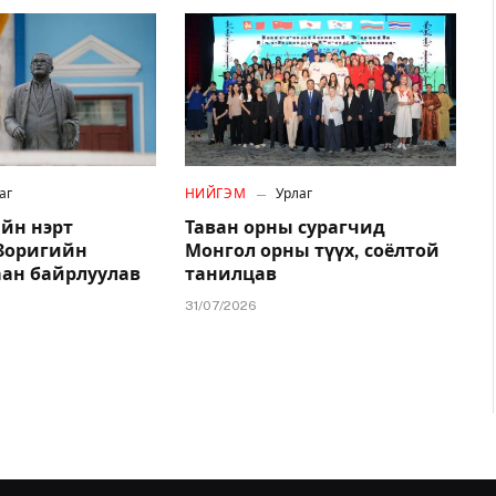
аг
НИЙГЭМ
Урлаг
йн нэрт
Таван орны сурагчид
.Зоригийн
Монгол орны түүх, соёлтой
аан байрлуулав
танилцав
31/07/2026