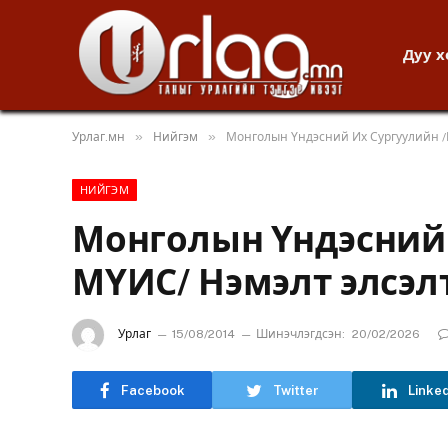
Дуу 
»
»
Урлаг.мн
Нийгэм
Монголын Үндэсний Их Сургуулийн /
НИЙГЭМ
Монголын Үндэсний 
МҮИС/ Нэмэлт элсэлт
Урлаг
15/08/2014
Шинэчлэгдсэн:
20/02/2026
Facebook
Twitter
Linke