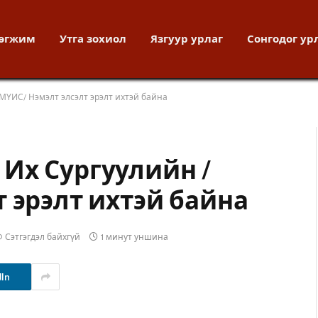
хөгжим
Утга зохиол
Язгуур урлаг
Сонгодог ур
МҮИС/ Нэмэлт элсэлт эрэлт ихтэй байна
Их Сургуулийн /
 эрэлт ихтэй байна
Сэтгэгдэл байхгүй
1 минут уншина
dIn