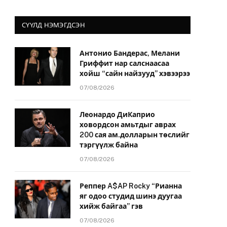
СҮҮЛД НЭМЭГДСЭН
Антонио Бандерас, Мелани
Гриффит нар салснаасаа
хойш “сайн найзууд” хэвээрээ
07/08/2026
Леонардо ДиКаприо
ховордсон амьтдыг аврах
200 сая ам.долларын төслийг
тэргүүлж байна
07/08/2026
Реппер A$AP Rocky “Рианна
яг одоо студид шинэ дуугаа
хийж байгаа” гэв
07/08/2026