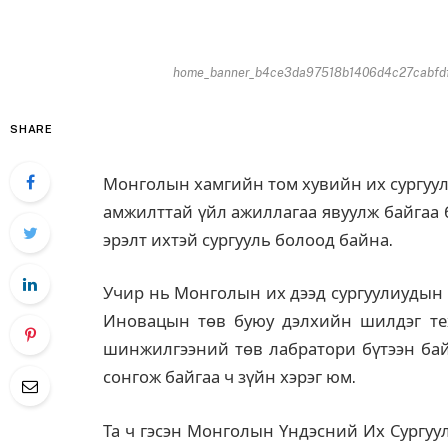
home_banner_b4ce3da97518b1406d4c27cabfdf
SHARE
Монголын хамгийн том хувийн их сургуул
амжилттай үйл ажиллагаа явуулж байгаа 
эрэлт ихтэй сургууль болоод байна.
Учир нь Монголын их дээд сургуулиудын 
Иновацын төв буюу дэлхийн шилдэг те
шинжилгээний төв лабратори бүтээн бай
сонгож байгаа ч зүйн хэрэг юм.
Та ч гэсэн Монголын Үндэсний Их Сургу