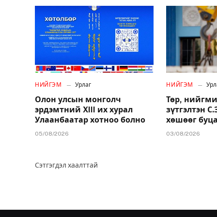
НИЙГЭМ
Урлаг
НИЙГЭМ
Урл
Олон улсын монголч
Төр, нийгми
эрдэмтний XIII их хурал
зүтгэлтэн С
Улаанбаатар хотноо болно
хөшөөг буц
05/08/2026
03/08/2026
Сэтгэгдэл хаалттай