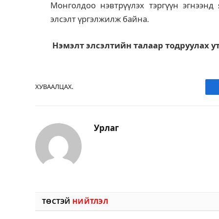
Монголдоо нэвтрүүлэх тэргүүн эгнээнд
элсэлт үргэлжилж байна.
Нэмэлт элсэлтийн талаар тодруулах ута
ХУВААЛЦАХ.
Урлаг
ТӨСТЭЙ
НИЙТЛЭЛ