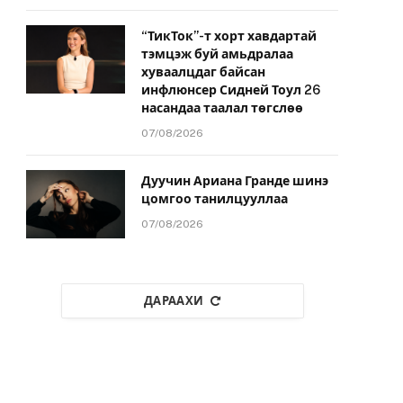
“ТикТок”-т хорт хавдартай
тэмцэж буй амьдралаа
хуваалцдаг байсан
инфлюнсер Сидней Тоул 26
насандаа таалал төгслөө
07/08/2026
Дуучин Ариана Гранде шинэ
цомгоо танилцууллаа
07/08/2026
ДАРААХИ