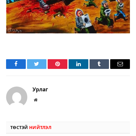
Facebook
Twitter
Pinterest
LinkedIn
Tumblr
Имэйл
Урлаг
Вэбсайт
ТӨСТЭЙ
НИЙТЛЭЛ