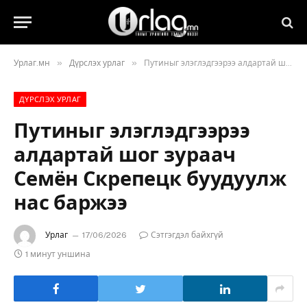
»
»
Урлаг.мн
Дүрслэх урлаг
Путиныг элэглэдгээрээ алдартай шог зураач Семён Скрепецк буудуулж нас баржээ
ДҮРСЛЭХ УРЛАГ
Путиныг элэглэдгээрээ
алдартай шог зураач
Семён Скрепецк буудуулж
нас баржээ
Урлаг
17/06/2026
Сэтгэгдэл байхгүй
1 минут уншина