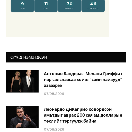
СҮҮЛД НЭМЭГДСЭН
Антонио Бандерас, Мелани Гриффит
нар салснаасаа хойш “сайн найзууд”
хэвээрээ
07/08/2026
Леонардо ДиКаприо ховордсон
амьтдыг аврах 200 сая ам.долларын
төслийг тэргүүлж байна
07/08/2026