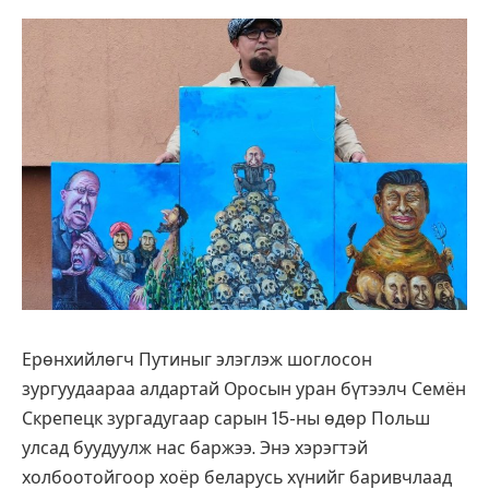
Ерөнхийлөгч Путиныг элэглэж шоглосон
зургуудаараа алдартай Оросын уран бүтээлч Семён
Скрепецк зургадугаар сарын 15-ны өдөр Польш
улсад буудуулж нас баржээ. Энэ хэрэгтэй
холбоотойгоор хоёр беларусь хүнийг баривчлаад