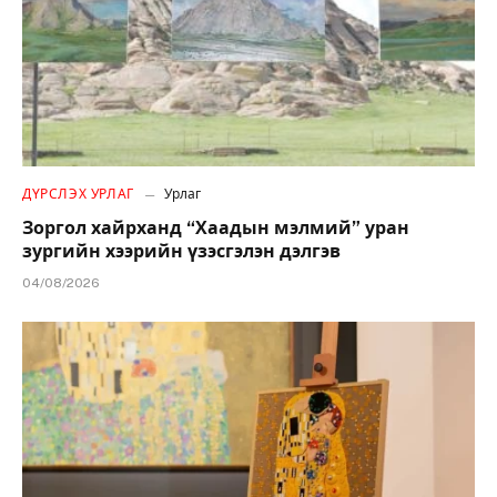
ДҮРСЛЭХ УРЛАГ
Урлаг
Зоргол хайрханд “Хаадын мэлмий” уран
зургийн хээрийн үзэсгэлэн дэлгэв
04/08/2026