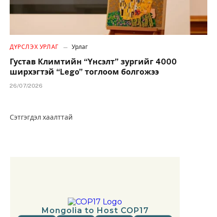
ДҮРСЛЭХ УРЛАГ
Урлаг
Густав Климтийн “Үнсэлт” зургийг 4000
ширхэгтэй “Lego” тоглоом болгожээ
26/07/2026
Сэтгэгдэл хаалттай