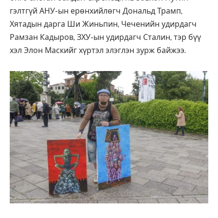
гэлтгүй АНУ-ын ерөнхийлөгч Дональд Трамп,
Хятадын дарга Ши Жиньпин, Чеченийн удирдагч
Рамзан Кадыров, ЗХУ-ын удирдагч Сталин, тэр бүү
хэл Элон Маскийг хүртэл элэглэн зурж байжээ.