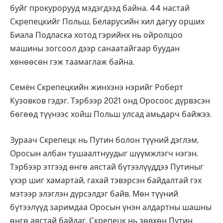
буйг прокурорууд мэдэгдээд байна. 44 настай
Скрепецкийг Польш, Беларусийн хил дагуу орших
Биала Подласка хотод гэрийнх нь ойролцоо
машины зогсоол дээр санаатайгаар буудан
хөнөөсөн гэж таамаглаж байна.
Семён Скрепецкийн жинхэнэ нэрийг Роберт
Кузовков гэдэг. Тэрбээр 2021 онд Оросоос дүрвэсэн
бөгөөд түүнээс хойш Польш улсад амьдарч байжээ.
Зураач Скрепецк нь Путин болон түүний дэглэм,
Оросын албан тушаалтнуудыг шүүмжлэгч нэгэн.
Тэрбээр этгээд өнгө аястай бүтээлүүддээ Путиныг
үхэр шиг хамартай, гахай тэвэрсэн байдалтай гэх
мэтээр элэглэн дүрсэлдэг байв. Мөн түүний
бүтээлүүд заримдаа Оросын үнэн алдартны шашны
өнгө аястай байдаг. Скрепецк нь зөвхөн Путин