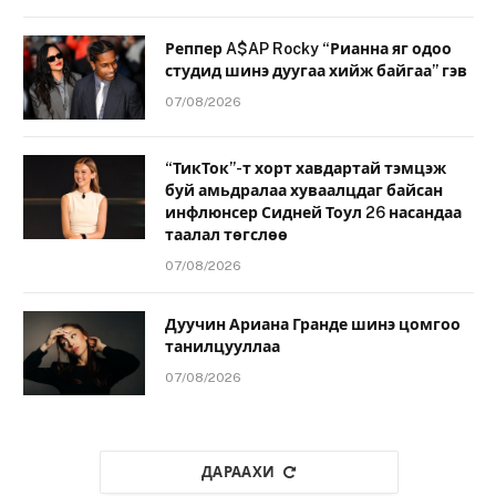
Реппер A$AP Rocky “Рианна яг одоо
студид шинэ дуугаа хийж байгаа” гэв
07/08/2026
“ТикТок”-т хорт хавдартай тэмцэж
буй амьдралаа хуваалцдаг байсан
инфлюнсер Сидней Тоул 26 насандаа
таалал төгслөө
07/08/2026
Дуучин Ариана Гранде шинэ цомгоо
танилцууллаа
07/08/2026
ДАРААХИ