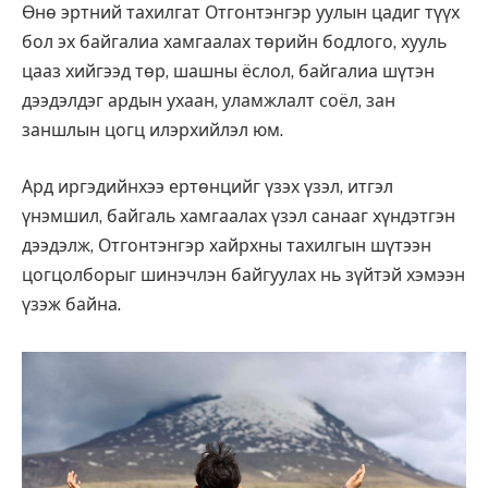
Өнө эртний тахилгат Отгонтэнгэр уулын цадиг түүх
бол эх байгалиа хамгаалах төрийн бодлого, хууль
цааз хийгээд төр, шашны ёслол, байгалиа шүтэн
дээдэлдэг ардын ухаан, уламжлалт соёл, зан
заншлын цогц илэрхийлэл юм.
Ард иргэдийнхээ ертөнцийг үзэх үзэл, итгэл
үнэмшил, байгаль хамгаалах үзэл санааг хүндэтгэн
дээдэлж, Отгонтэнгэр хайрхны тахилгын шүтээн
цогцолборыг шинэчлэн байгуулах нь зүйтэй хэмээн
үзэж байна.