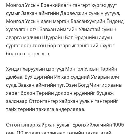
Монгол Улсын Ерөнхийлөгч тэнгэрт хүргэх дуут
сумыг Завхан аймгийн Дөрвөлжин сумын уугуул,
Монгол Улсын даян мэргэн Баасанхүүгийн Ёндонд
хүлээлгэн өгч, Завхан аймгийн Улиастай сумын
аварга малчин Шуурайн Бат-Эрдэнийн адуун
сүргээс сонгосон бор азаргыг тэнгэрийн хүлэг
болгон сэтэрлэлээ.
Хүндэт харуулын цэргүүд Монгол Улсын Төрийн
далбаа, Бүх цэргийн Их хар сүлдний Умарын элч
сүлд, Завхан аймгийн туг, Эзэн Богд Чингис хааны
хөрөг болон Төрийн долоон эрдэнийг буцааж
залснаар Отгонтэнгэр хайрхан уулын тэнгэрийг
тайх төрийн тахилга өндөрлөлөө.
Отгонтэнгэр хайрхан уулыг Ерөнхийлөгчийн 1995
оны 110 дугаар зарлигаар төрийн тахилгатай