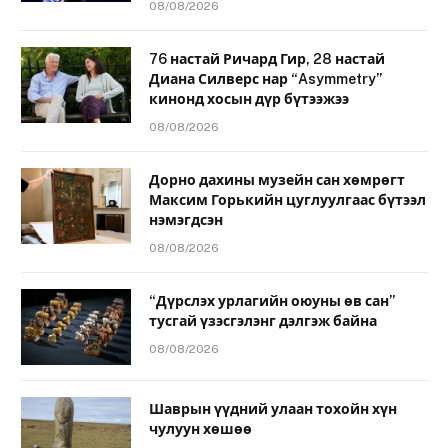
08/08/2026
76 настай Ричард Гир, 28 настай
Диана Силверс нар “Asymmetry”
кинонд хосын дүр бүтээжээ
08/08/2026
Дорно дахины музейн сан хөмрөгт
Максим Горькийн цуглуулгаас бүтээл
нэмэгдсэн
08/08/2026
“Дүрслэх урлагийн оюуны өв сан”
тусгай үзэсгэлэнг дэлгэж байна
08/08/2026
Шаврын үүдний улаан тохойн хүн
чулуун хөшөө