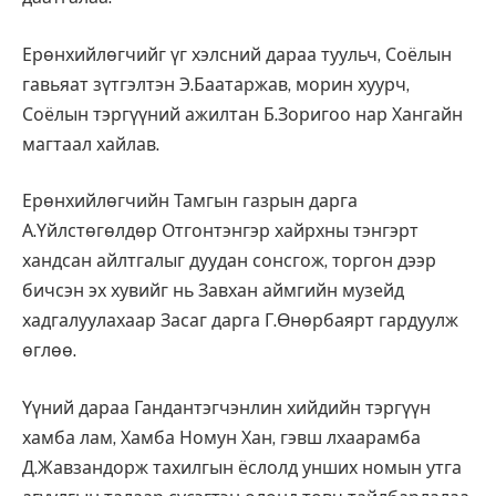
Ерөнхийлөгчийг үг хэлсний дараа туульч, Соёлын
гавьяат зүтгэлтэн Э.Баатаржав, морин хуурч,
Соёлын тэргүүний ажилтан Б.Зоригоо нар Хангайн
магтаал хайлав.
Ерөнхийлөгчийн Тамгын газрын дарга
А.Үйлстөгөлдөр Отгонтэнгэр хайрхны тэнгэрт
хандсан айлтгалыг дуудан сонсгож, торгон дээр
бичсэн эх хувийг нь Завхан аймгийн музейд
хадгалуулахаар Засаг дарга Г.Өнөрбаярт гардуулж
өглөө.
Үүний дараа Гандантэгчэнлин хийдийн тэргүүн
хамба лам, Хамба Номун Хан, гэвш лхаарамба
Д.Жавзандорж тахилгын ёслолд унших номын утга