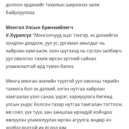
долоон эрдэнийг тахилын ширээнээ залж
байрлууллаа.
Монгол Улсын Ерөнхийлөгч
У.Хүрэлсүх
“Монголчууд эцэг тэнгэр, эх дэлхийгээ
хүндлэн дээдэлж, уул ус, ургамал амьтдыг нь
хайрлан хамгаалж, эзэн шүтээнд нь сүслэн залбирч,
уул овоогоо тахиж ирсэн эртний сайхан
уламжлалтай ард түмэн билээ.
Мянга мянган жилийн түүхтэй уул овооны төрийн
тахилга бол эх дэлхий, элгэн нутгаа хайрлан
хамгаалах үзэл санаа, үүрэг, хариуцлага бөгөөд
улсын үндэс болсон газар нутгаа тамгалан тогтоож,
өв соёл, үүх түүх, зан заншлаа ирээдүй хойчдоо
өвлүүлэн уламжлуулах өргөн агуулга, өндөр ач
холбогдолтой их ёслол юм.