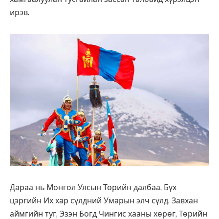
ирэв.
Дараа нь Монгол Улсын Төрийн далбаа, Бүх
цэргийн Их хар сүлдний Умарын элч сүлд, Завхан
аймгийн туг, Эзэн Богд Чингис хааны хөрөг, Төрийн