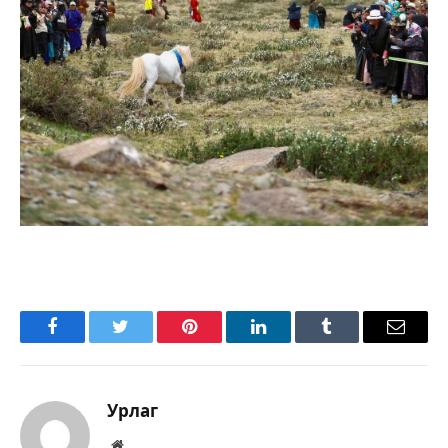
Facebook
Twitter
Pinterest
LinkedIn
Tumblr
Имэйл
Урлаг
Вэбсайт