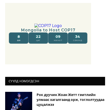
СҮҮЛД НЭМЭГДСЭН
Рок дуучин Жоан Жетт гэмтлийн
улмаас хагалгаанд орж, тоглолтуудаа
цуцалжээ