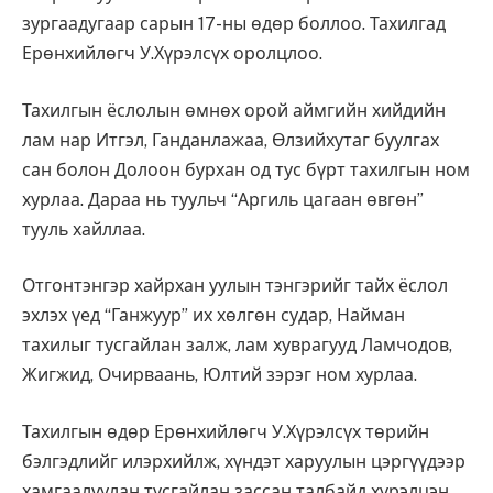
зургаадугаар сарын 17-ны өдөр боллоо. Тахилгад
Ерөнхийлөгч У.Хүрэлсүх оролцлоо.
Тахилгын ёслолын өмнөх орой аймгийн хийдийн
лам нар Итгэл, Ганданлажаа, Өлзийхутаг буулгах
сан болон Долоон бурхан од тус бүрт тахилгын ном
хурлаа. Дараа нь туульч “Аргиль цагаан өвгөн”
тууль хайллаа.
Отгонтэнгэр хайрхан уулын тэнгэрийг тайх ёслол
эхлэх үед “Ганжуур” их хөлгөн судар, Найман
тахилыг тусгайлан залж, лам хуврагууд Ламчодов,
Жигжид, Очирваань, Юлтий зэрэг ном хурлаа.
Тахилгын өдөр Ерөнхийлөгч У.Хүрэлсүх төрийн
бэлгэдлийг илэрхийлж, хүндэт харуулын цэргүүдээр
хамгаалуулан тусгайлан зассан талбайд хүрэлцэн