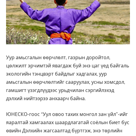
Уур амьсгалын өөрчлөлт, газрын доройтол,
цөлжилт эрчимтэй явагдаж буй энэ цаг үед байгаль
экологийн тэнцвэрт байдлыг хадгалах, уур
амьсгалын өөрчлөлтийг сааруулах, усны хомсдол,
гамшигт үзэгдлүүдээс урьдчилан сэргийлэхэд
дэлхий нийтээрээ анхаарч байна.
ЮНЕСКО-гоос “Уул овоо тахих монгол зан үйл”-ийг
яаралтай хамгаалах шаардлагатай соёлын биет бус
өвийн Дэлхийн жагсаалтад бүртгэж, энэ төрлийн