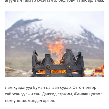
агуулгын талаар сүсэгтэн олонд товч тайлбарлалаа.
Лам хуврагууд Буман цагаан судар, Отгонтэнгэр
хайрхан уулын сан, Дэвжид сэржим, Жанлав цогзол
ном уншиж мандал өргөв.