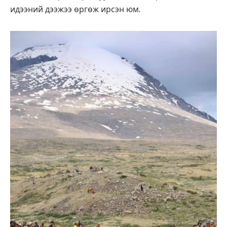
идээний дээжээ өргөж ирсэн юм.