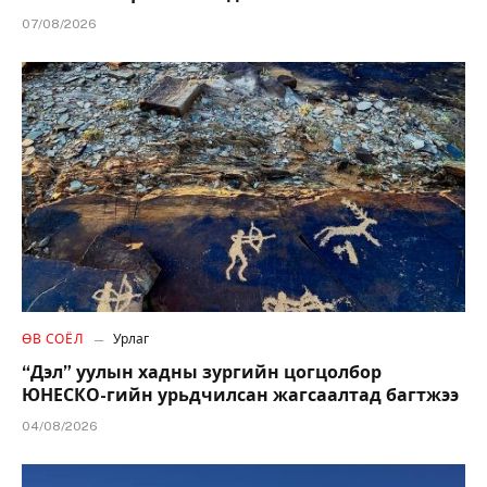
07/08/2026
ӨВ СОЁЛ
Урлаг
“Дэл” уулын хадны зургийн цогцолбор
ЮНЕСКО-гийн урьдчилсан жагсаалтад багтжээ
04/08/2026