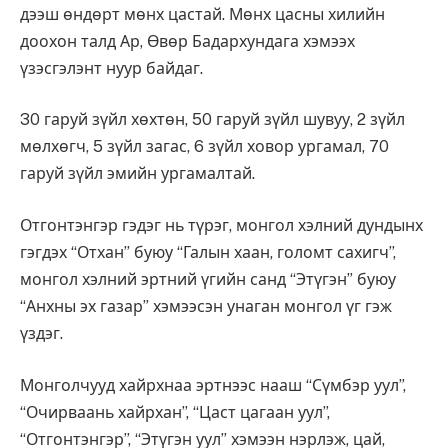
дээш өндөрт мөнх цастай. Мөнх цасны хилийн
доохон талд Ар, Өвөр Бадархундага хэмээх
үзэсгэлэнт нуур байдаг.
30 гаруй зүйл хөхтөн, 50 гаруй зүйл шувуу, 2 зүйл
мөлхөгч, 5 зүйл загас, 6 зүйл ховор ургамал, 70
гаруй зүйл эмийн ургамалтай.
Отгонтэнгэр гэдэг нь түрэг, монгол хэлний дундынх
гэгдэх “Отхан” буюу “Галын хаан, голомт сахигч”,
монгол хэлний эртний үгийн санд “Этүгэн” буюу
“Анхны эх газар” хэмээсэн унаган монгол үг гэж
үздэг.
Монголчууд хайрхнаа эртнээс нааш “Сүмбэр уул”,
“Очирваань хайрхан”, “Цаст цагаан уул”,
“Отгонтэнгэр”, “Этүгэн уул” хэмээн нэрлэж, цай,