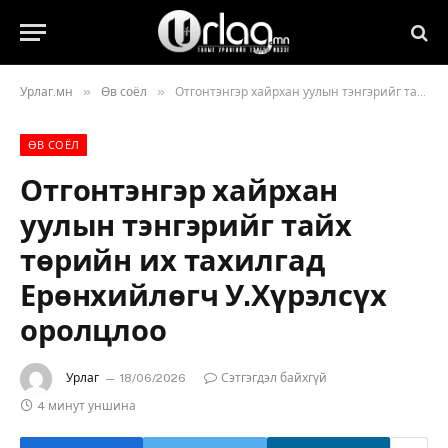
»
»
Урлаг.мн
Өв соёл
Отгонтэнгэр хайрхан уулын тэнгэрийг тайх төрийн их тахилгад Ерөнхийлөгч У.Хүрэлсүх оролцлоо
ӨВ СОЁЛ
Отгонтэнгэр хайрхан
уулын тэнгэрийг тайх
төрийн их тахилгад
Ерөнхийлөгч У.Хүрэлсүх
оролцлоо
Урлаг
18/06/2026
Сэтгэгдэл байхгүй
4 минут уншина