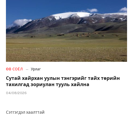
ӨВ СОЁЛ
Урлаг
Сутай хайрхан уулын тэнгэрийг тайх төрийн
тахилгад зориулан тууль хайлна
04/08/2026
Сэтгэгдэл хаалттай