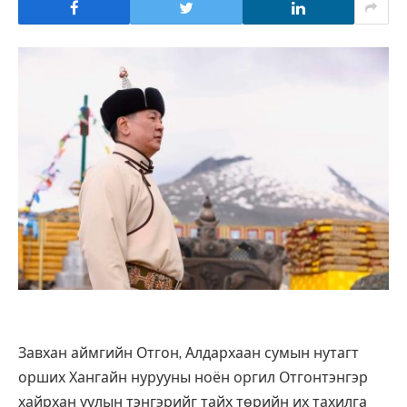
Завхан аймгийн Отгон, Алдархаан сумын нутагт
орших Хангайн нурууны ноён оргил Отгонтэнгэр
хайрхан уулын тэнгэрийг тайх төрийн их тахилга