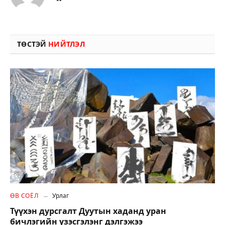
ТӨСТЭЙ
НИЙТЛЭЛ
ӨВ СОЁЛ
Урлаг
Түүхэн дурсгалт Дуутын хаданд уран
бичлэгийн үзэсгэлэнг дэлгэжээ