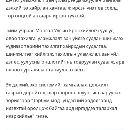
шүтэх уламжлалт зан үйлээрээ дамжуулан байгаль
дэлхийгээ хайрлан хамгаалж ирсэн үнэт өв соёлд
төр онцгой анхаарч ирсэн түүхтэй.
Тийм учраас Монгол Улсын Ерөнхийлөгч уул ус,
овоо тахилга, уламжлалт зан үйлээ судлан шинжлэх
үүднээс төрийн тахилгат хайрхдын судалгаа,
шинжилгээг хийлгэж, тахилгын уламжлал, зан үйл,
дэг ёс, уул усны онцлогийг нь тодруулан судалж, ард
олноо сурталчлан таниулж эхэллээ.
Эх дэлхий, эко системийг хамгаалах, цөлжилт,
газрын доройтол, шар шороон шуургыг сааруулах
зорилгоор “Тэрбум мод” үндэсний хөдөлгөөнд
идэвхтэй оролцож байгаа ард иргэддээ талархал
илэрхийлье” гэлээ.