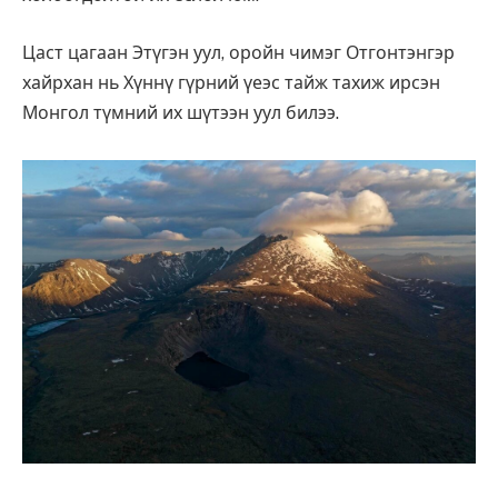
Цаст цагаан Этүгэн уул, оройн чимэг Отгонтэнгэр
хайрхан нь Хүннү гүрний үеэс тайж тахиж ирсэн
Монгол түмний их шүтээн уул билээ.