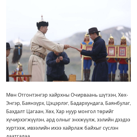
Мөн Отгонтэнгэр хайрхны Очирваань шүтээн, Хөх-
Энгэр, Баянзүрх, Цэцэрлэг, Бадархундага, Баянбулаг,
Бахдалт Цагаан, Хөх, Хар нуур монгол төрийг
хүчирхэгжүүлэн, ард олныг энхжүүлж, ээлийн дээдээ
хүртээж, ивээлийн ихээ хайрлаж байхыг сүслэн
даатгалаа.