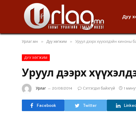
Дуу 
»
»
Урлаг.мн
Дуу хөгжим
Уруул дээрх хүүхэлдэйн киноны б
ДУУ ХӨГЖИМ
Уруул дээрх хүүхэл
Урлаг
20/08/2014
Сэтгэгдэл байхгүй
1 мин
Facebook
Twitter
Linke