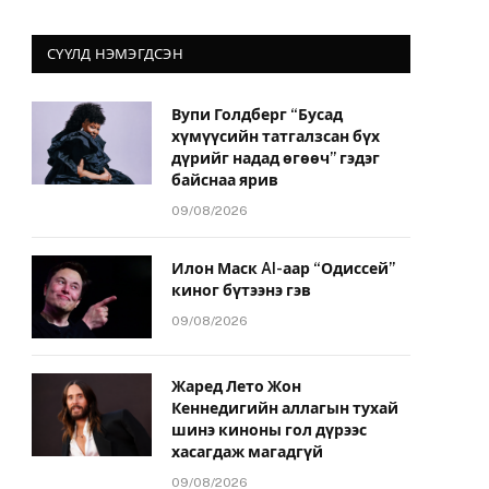
СҮҮЛД НЭМЭГДСЭН
Вупи Голдберг “Бусад
хүмүүсийн татгалзсан бүх
дүрийг надад өгөөч” гэдэг
байснаа ярив
09/08/2026
Илон Маск AI-аар “Одиссей”
киног бүтээнэ гэв
09/08/2026
Жаред Лето Жон
Кеннедигийн аллагын тухай
шинэ киноны гол дүрээс
хасагдаж магадгүй
09/08/2026