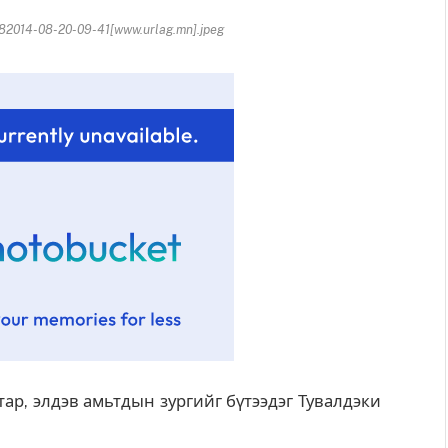
2014-08-20-09-41[www.urlag.mn].jpeg
ар, элдэв амьтдын зургийг бүтээдэг Тувалдэки