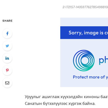
2-172157-1405977627854988108
SHARE
Уруулыг ашиглаж хүүхэлдэйн киноны баат
Санатын бүтээлүүлээс хүргэж байна.