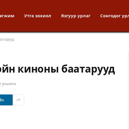
хөгжим
Утга зохиол
Язгуур урлаг
Сонгодог ур
аатарууд
дэйн киноны баатарууд
ут уншина
dIn