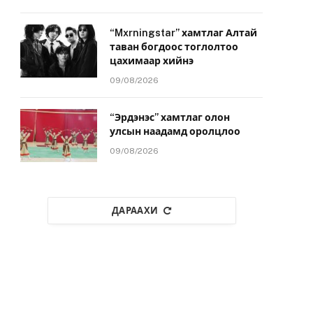
“Mxrningstar” хамтлаг Алтай
таван богдоос тоглолтоо
цахимаар хийнэ
09/08/2026
“Эрдэнэс” хамтлаг олон
улсын наадамд оролцлоо
09/08/2026
ДАРААХИ