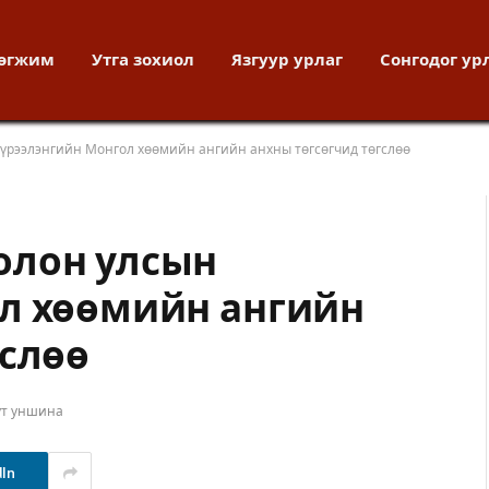
хөгжим
Утга зохиол
Язгуур урлаг
Сонгодог ур
үрээлэнгийн Монгол хөөмийн ангийн анхны төгсөгчид төгслөө
олон улсын
л хөөмийн ангийн
гслөө
ут уншина
dIn