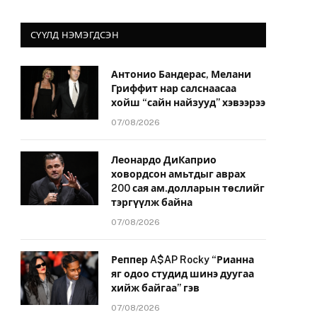
СҮҮЛД НЭМЭГДСЭН
Антонио Бандерас, Мелани
Гриффит нар салснаасаа
хойш “сайн найзууд” хэвээрээ
07/08/2026
Леонардо ДиКаприо
ховордсон амьтдыг аврах
200 сая ам.долларын төслийг
тэргүүлж байна
07/08/2026
Реппер A$AP Rocky “Рианна
яг одоо студид шинэ дуугаа
хийж байгаа” гэв
07/08/2026