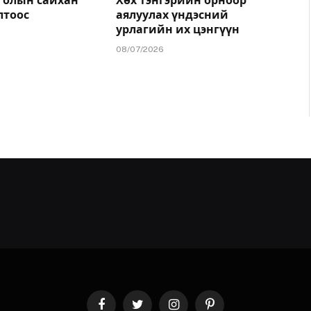
голын сайхан
Хөх тэнгэрийн орноор
лтоос
аялуулах үндэсний
урлагийн их цэнгүүн
08/07/2026
Facebook
Twitter
Instagram
Pinterest