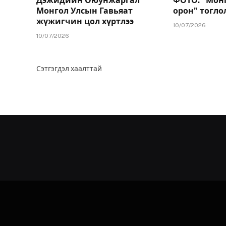
Дэжидийн Оюунжаргал
ФОТО: “Мон
Монгол Улсын Гавьяат
орон” тогло
жүжигчин цол хүртлээ
10/07/2026
10/07/2026
Сэтгэгдэл хаалттай