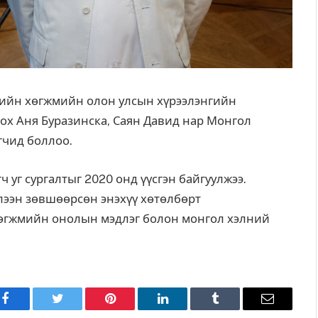
хийн хөгжмийн олон улсын хүрээлэнгийн
х Аня Буразинска, Саян Давид нар Монгол
гчид боллоо.
 уг сургалтыг 2020 онд үүсгэн байгуулжээ.
лээн зөвшөөрсөн энэхүү хөтөлбөрт
хөгжмийн онолын мэдлэг болон монгол хэлний
Facebook
Twitter
Pinterest
LinkedIn
Tumblr
Имэйл