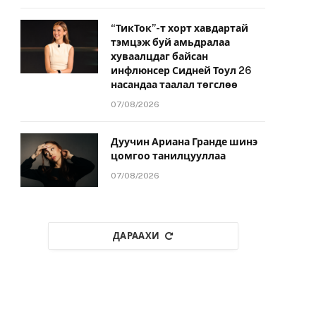
“ТикТок”-т хорт хавдартай
тэмцэж буй амьдралаа
хуваалцдаг байсан
инфлюнсер Сидней Тоул 26
насандаа таалал төгслөө
07/08/2026
Дуучин Ариана Гранде шинэ
цомгоо танилцууллаа
07/08/2026
ДАРААХИ