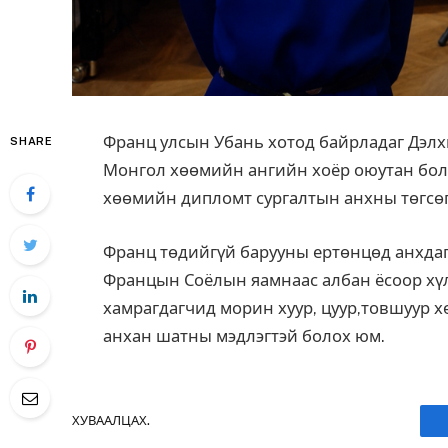
Франц улсын Убань хотод байрладаг Дэл
SHARE
Монгол хөөмийн ангийн хоёр оюутан боло
хөөмийн дипломт сургалтын анхны төгсө
Франц төдийгүй барууны ертөнцөд анхдагч
Францын Соёлын яамнаас албан ёсоор хү
хамрагдагчид морин хуур, цуур,товшуур 
анхан шатны мэдлэгтэй болох юм.
ХУВААЛЦАХ.