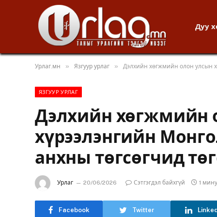
Дуу 
»
»
Урлаг.мн
Язгуур урлаг
Дэлхийн хөгжмийн олон улсын х
ЯЗГУУР УРЛАГ
Дэлхийн хөгжмийн 
хүрээлэнгийн Монго
анхны төгсөгчид тө
Урлаг
20/06/2026
Сэтгэгдэл байхгүй
1 мин
Facebook
Twitter
Linke