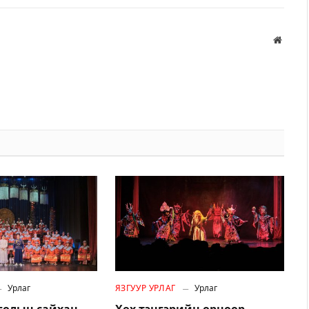
Вэбса
Урлаг
ЯЗГУУР УРЛАГ
Урлаг