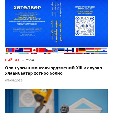
НИЙГЭМ
Урлаг
Олон улсын монголч эрдэмтний XIII их хурал
Улаанбаатар хотноо болно
05/08/2026