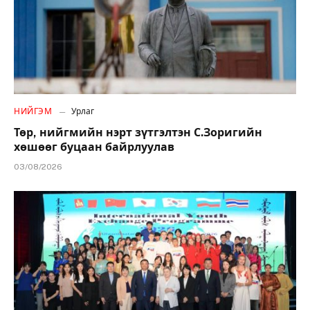
НИЙГЭМ
Урлаг
Төр, нийгмийн нэрт зүтгэлтэн С.Зоригийн
хөшөөг буцаан байрлуулав
03/08/2026