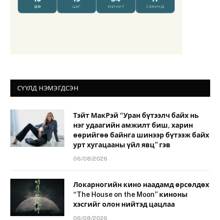
СҮҮЛД НЭМЭГДСЭН
Тэйт МакРэй “Уран бүтээлч байх нь
нэг удаагийн амжилт биш, харин
өөрийгөө байнга шинээр бүтээж байх
урт хугацааны үйл явц” гэв
06/08/2026
Локарногийн кино наадамд өрсөлдөх
“The House on the Moon” киноны
хэсгийг олон нийтэд цацлаа
06/08/2026