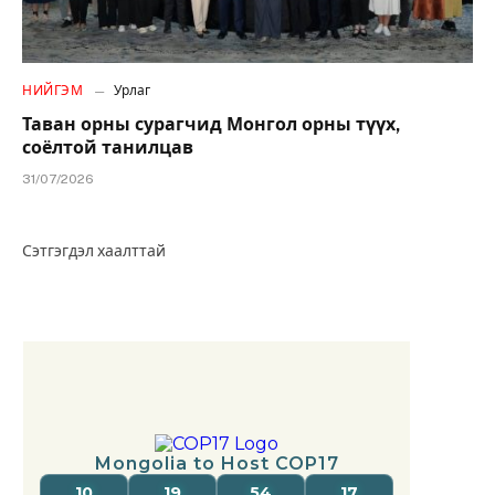
НИЙГЭМ
Урлаг
Таван орны сурагчид Монгол орны түүх,
соёлтой танилцав
31/07/2026
Сэтгэгдэл хаалттай