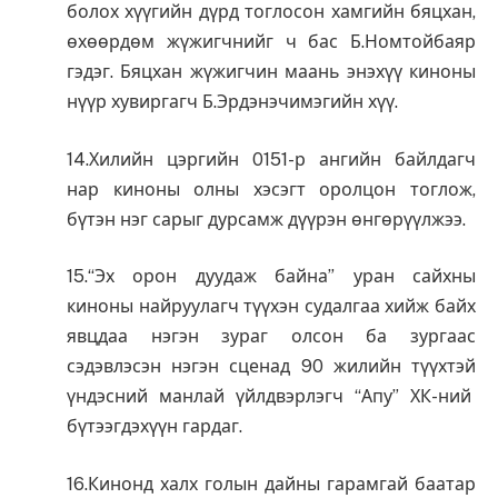
болох хүүгийн дүрд тоглосон хамгийн бяцхан,
өхөөрдөм жүжигчнийг ч бас Б.Номтойбаяр
гэдэг. Бяцхан жүжигчин маань энэхүү киноны
нүүр хувиргагч Б.Эрдэнэчимэгийн хүү.
14.Хилийн цэргийн 0151-р ангийн байлдагч
нар киноны олны хэсэгт оролцон тоглож,
бүтэн нэг сарыг дурсамж дүүрэн өнгөрүүлжээ.
15.“Эх орон дуудаж байна” уран сайхны
киноны найруулагч түүхэн судалгаа хийж байх
явцдаа нэгэн зураг олсон ба зургаас
сэдэвлэсэн нэгэн сценад 90 жилийн түүхтэй
үндэсний манлай үйлдвэрлэгч “Апу” ХК-ний
бүтээгдэхүүн гардаг.
16.Кинонд халх голын дайны гарамгай баатар