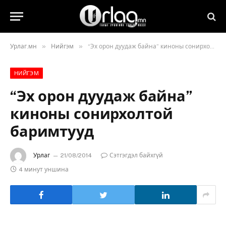
»
»
Урлаг.мн
Нийгэм
“Эх орон дуудаж байна” киноны сонирхолтой баримтууд
НИЙГЭМ
“Эх орон дуудаж байна”
киноны сонирхолтой
баримтууд
Урлаг
21/08/2014
Сэтгэгдэл байхгүй
4 минут уншина