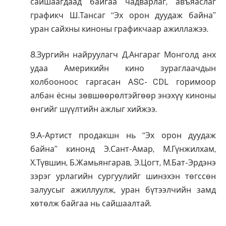
сайшаагдаад байгаа чадварлаг, авъяаслаг
графикч Ш.Тансаг “Эх орон дуудаж байна”
уран сайхны киноны графикчаар ажиллажээ.
8.Зургийн найруулагч Д.Ангараг Монголд анх
удаа Америкийн кино зураглаачдын
холбооноос гаргасан АSC- CDL горимоор
албан ёсны зөвшөөрөлтэйгөөр энэхүү киноны
өнгийг шүүлтийн ажлыг хийжээ.
9.А-Артист продакшн нь “Эх орон дуудаж
байна” кинонд Э.Сант-Амар, М.Гүнжилхам,
Х.Түвшин, Б.Жамьянгарав, Э.Цогт, М.Бат-Эрдэнэ
зэрэг урлагийн сургуулийг шинэхэн төгссөн
залуусыг ажиллуулж, уран бүтээлчийн замд
хөтөлж байгаа нь сайшаалтай.