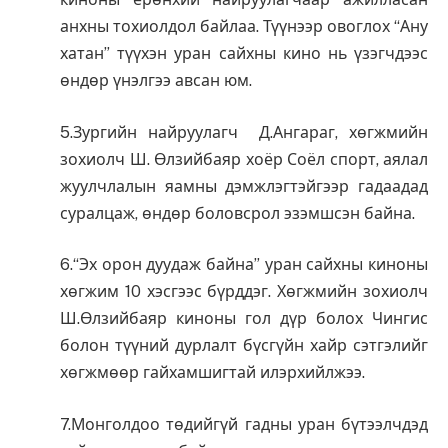
анхны тохиолдол байлаа. Түүнээр овоглох “Ану
хатан” түүхэн уран сайхны кино нь үзэгчдээс
өндөр үнэлгээ авсан юм.
5.Зургийн найруулагч Д.Ангараг, хөгжмийн
зохиолч Ш. Өлзийбаяр хоёр Соёл спорт, аялал
жуулчлалын яамны дэмжлэгтэйгээр гадаадад
суралцаж, өндөр боловсрол эзэмшсэн байна.
6.“Эх орон дуудаж байна” уран сайхны киноны
хөгжим 10 хэсгээс бүрддэг. Хөгжмийн зохиолч
Ш.Өлзийбаяр киноны гол дүр болох Чингис
болон түүний дурлалт бүсгүйн хайр сэтгэлийг
хөгжмөөр гайхамшигтай илэрхийлжээ.
7.Монголдоо төдийгүй гадны уран бүтээлчдэд