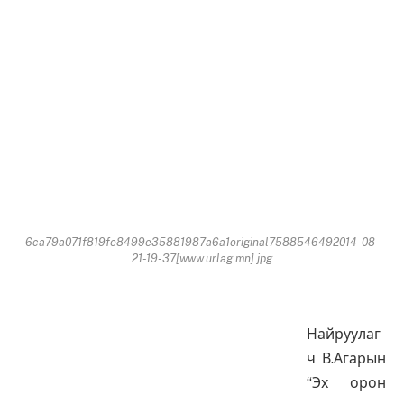
6ca79a071f819fe8499e35881987a6a1original7588546492014-08-
21-19-37[www.urlag.mn].jpg
Найруулаг
ч В.Агарын
“Эх орон