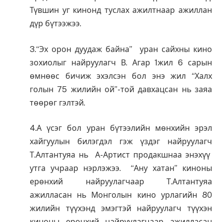
Түвшин уг кинонд туслах ажилтнаар ажиллан
дүр бүтээжээ.
3.“Эх орон дуудаж байна” уран сайхны кино
зохиолыг найруулагч В. Агар 1жил 6 сарын
өмнөөс бичиж эхэлсэн бол энэ жил “Халх
голын 75 жилийн ой”-той давхацсан нь заяа
төөрөг гэлтэй.
4.А үсэг бол уран бүтээлийн мөнхийн эрэл
хайгуулын билэгдэл гэж үздэг найруулагч
Т.Алтантуяа нь А-Артист продакшнаа энэхүү
утга учраар нэрлэжээ. “Ану хатан” киноны
ерөнхий найруулагчаар Т.Алтантуяа
ажилласан нь Монголын кино урлагийн 80
жилийн түүхэнд эмэгтэй найруулагч түүхэн
киноны ерөнхий найруулагчаар ажилласан