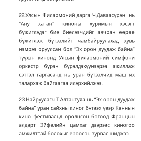
22.Улсын Филармоний дарга Ч.Даваасүрэн нь
“Ану xатан” киноны хуримын хэсэгт
бүжиглэдэг бие биелээчдийг авчран өөрөө
бүжиглэж бүтээлийг чамбайруулахад хувь
нэмрээ оруулсан бол “Эх орон дуудаж байна”
түүхэн кинонд Улсын филармоний симфони
оркестр бүрэн бүрэлдэхүүнээрээ ажиллаж
сэтгэл гаргасанд нь уран бүтээлчид маш их
талархаж байгаагаа илэрхийлжээ.
23.Найруулагч Т.Алтантуяа нь “Эх орон дуудаж
байна” уран сайхны киног бүтээх үеэр Каннын
кино фестивальд оролцсон бөгөөд Францын
алдарт Эйфелийн цамхаг дээрээс киногоо
амжилттай болохыг ерөөсөн зурвас шиджээ.