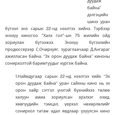
дуудаж
байна”
дэлгэцийн
шинэ уран
бүтээл энэ сарын 22-нд нээлтээ хийнэ. Тэрбээр
энэхүү киногоо "Халх гол"-ын 75 жилийн ойд
зориулан бүтээжээ. Энэхүү бүтээлийн
продюссерээр С.Очирхуяг, зураглаачаар Д.Ангараг
ажилласан байна. “Эх орон дуудаж байна” киноны
сонирхолтой баримтуудыг хүргэж байна.
1.Наймдугаар сарын 22-нд нээлтээ хийх “Эх
орон дуудаж байна” уран сайхны кино нь эх
орон хайр сэтгэл үнэтэй бүхнийхээ төлөө
халуун амиа зориулсан эрэлхэг охид,
хөвгүүдийн тэмцэл, үерхэл нөхөрлөлийг
сонирхол татам адал явдлаар үзүүлсэн кино