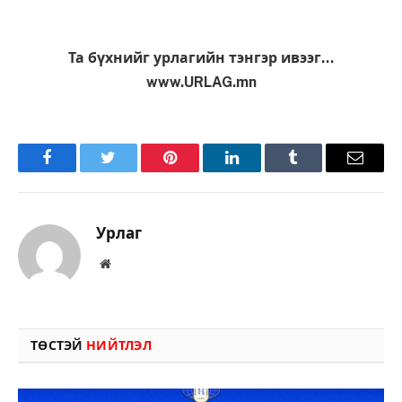
Та бүхнийг урлагийн тэнгэр ивээг…
www.URLAG.mn
Facebook
Twitter
Pinterest
LinkedIn
Tumblr
Имэйл
Урлаг
Вэбсайт
ТӨСТЭЙ
НИЙТЛЭЛ