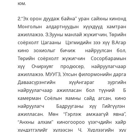
юм.
2.“Эх орон дуудаж байна” уран сайхны кинонд
Монголын алдартнуудын хүүхдүүд хамтран
ажиллажээ. 3.Зууны манлай жүжигчин, Төрийн
соёрхолт Цагааны Цэгмидийн зээ хүү В.Агар
кино зохиолыг бичиж найруулсан бол,
Төрийн соёрхолт жүжигчин Сосорбарамын
хүү Очирхуяг продюсер, найруулагчаар
ажиллажээ. МУУГЗ, Улсын филормонийн дарга
Даваасүрэнгийн хүүАнгараг зургийн
найруулагчаар ажилласан бол түүний Б
камерман Соёлын яамны сайд агсан, кино
найруулагч Бадрууганы хүү Гийгүүлэн
ажилласан. Мөн “Гэрлэж амжаагүй явна”,
“Анхны алхам” киногоороо үзэгчдийн хайр
хүндэтгэлийг хүлээсэн Ч. Хүрлээгийн хүү