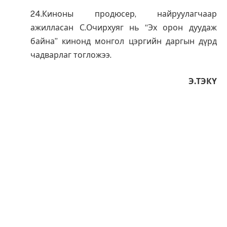
24.Киноны продюсер, найруулагчаар
ажилласан С.Очирхуяг нь “Эх орон дуудаж
байна” кинонд монгол цэргийн даргын дүрд
чадварлаг тогложээ.
Э.ТЭКҮ