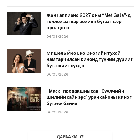
Жон Галлиано 2027 оны “Met Gala”-д
голлох загвар зохион бүтээгчээр
оролцоно
06/08/2026
Мишель Йео Ёко Оногийн тухай
намтарчилсан кинонд түүний дүрийг
бүтээхийг хүсдэг
06/08/2026
“Маск” продакшныхан “Сүүлчийн
шилийн сайн эрс” уран сайхны киног
бүтээж байна
06/08/2026
ДАРААХИ