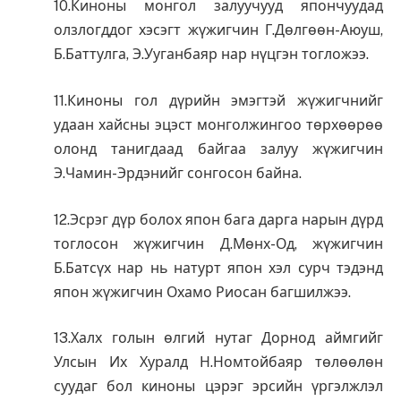
10.Киноны монгол залуучууд япончуудад
олзлогддог хэсэгт жүжигчин Г.Дөлгөөн-Аюуш,
Б.Баттулга, Э.Ууганбаяр нар нүцгэн тогложээ.
11.Киноны гол дүрийн эмэгтэй жүжигчнийг
удаан хайсны эцэст монголжингоо төрхөөрөө
олонд танигдаад байгаа залуу жүжигчин
Э.Чамин-Эрдэнийг сонгосон байна.
12.Эсрэг дүр болох япон бага дарга нарын дүрд
тоглосон жүжигчин Д.Мөнх-Од, жүжигчин
Б.Батсүх нар нь натурт япон хэл сурч тэдэнд
япон жүжигчин Охамо Риосан багшилжээ.
13.Халх голын өлгий нутаг Дорнод аймгийг
Улсын Их Хуралд Н.Номтойбаяр төлөөлөн
суудаг бол киноны цэрэг эрсийн үргэлжлэл