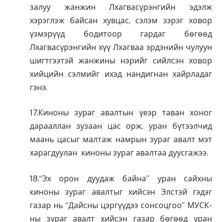
залуу жанжин Лхагвасүрэнгийн эдэлж
хэрэглэж байсан хувцас, сэлэм зэрэг ховор
үзмэрүүд бодитоор гардаг бөгөөд
Лхагвасүрэнгийн хүү Лхагваа эрдэнийн чулуун
шигтгээтэй жанжины нэрийг сийлсэн ховор
хийцийн сэлмийг ихэд нандигнан хайрладаг
гэнэ.
17.Киноны зураг авалтын үеэр таван хоног
дарааллан зузаан цас орж, уран бүтээлчид
маань цасыг малтаж намрын зураг авалт мэт
харагдуулан киноны зураг авалтаа дуусгажээ.
18.“Эх орон дуудаж байна” уран сайхны
киноны зураг авалтыг хийсэн Элстэй гэдэг
газар нь “Дайсны цэргүүдээ сонсоцгоо” МУСК-
ны зураг авалт хийсэн газар бөгөөд уран