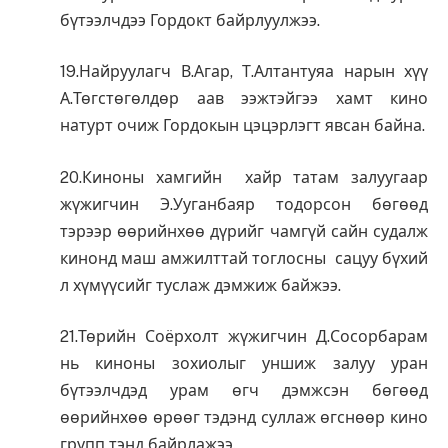
бүтээлчдээ Гордокт байрлуулжээ.
19.Найруулагч В.Агар, Т.Алтантуяа нарын хүү
А.Төгстөгөлдөр аав ээжтэйгээ хамт кино
натурт очиж Гордокын цэцэрлэгт явсан байна.
20.Киноны хамгийн хайр татам залуугаар
жүжигчин Э.Ууганбаяр тодорсон бөгөөд
тэрээр өөрийнхөө дүрийг чамгүй сайн судалж
кинонд маш амжилттай тоглосны сацуу бүхий
л хүмүүсийг туслаж дэмжиж байжээ.
21.Төрийн Соёрхолт жүжигчин Д.Сосорбарам
нь киноны зохиолыг уншиж залуу уран
бүтээлчдэд урам өгч дэмжсэн бөгөөд
өөрийнхөө өрөөг тэдэнд суллаж өгснөөр кино
групп тэнд байрлажээ.