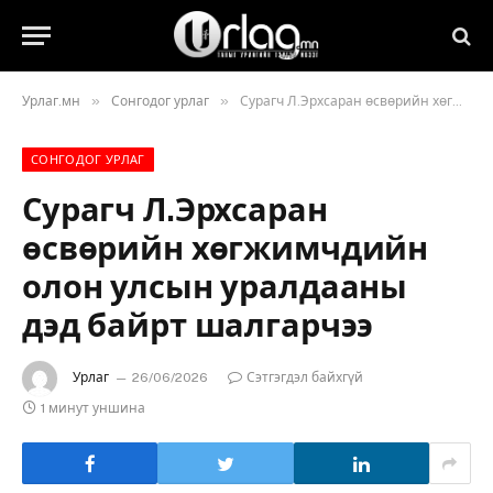
»
»
Урлаг.мн
Сонгодог урлаг
Сурагч Л.Эрхсаран өсвөрийн хөгжимчдийн олон улсын уралдааны дэд байрт шалгарчээ
СОНГОДОГ УРЛАГ
Сурагч Л.Эрхсаран
өсвөрийн хөгжимчдийн
олон улсын уралдааны
дэд байрт шалгарчээ
Урлаг
26/06/2026
Сэтгэгдэл байхгүй
1 минут уншина