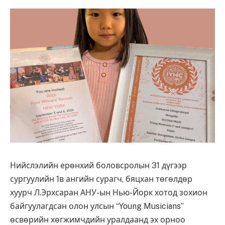
Нийслэлийн ерөнхий боловсролын 31 дүгээр
сургуулийн 1в ангийн сурагч, бяцхан төгөлдөр
хуурч Л.Эрхсаран АНУ-ын Нью-Йорк хотод зохион
байгуулагдсан олон улсын “Young Musicians”
өсвөрийн хөгжимчдийн уралдаанд эх орноо