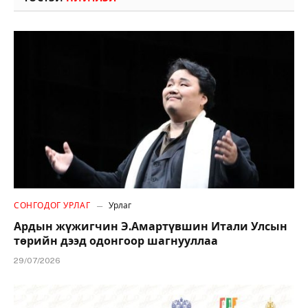
СОНГОДОГ УРЛАГ
Урлаг
Ардын жүжигчин Э.Амартүвшин Итали Улсын
төрийн дээд одонгоор шагнууллаа
29/07/2026