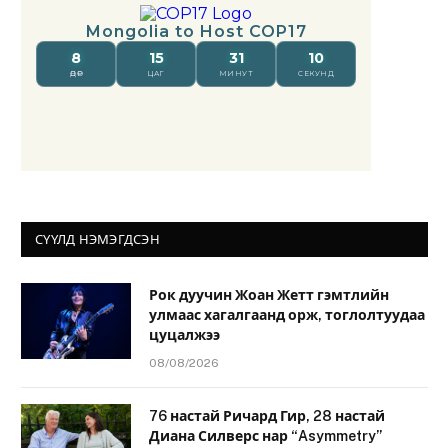
СҮҮЛД НЭМЭГДСЭН
Рок дуучин Жоан Жетт гэмтлийн
улмаас хагалгаанд орж, тоглолтуудаа
цуцалжээ
08/08/2026
76 настай Ричард Гир, 28 настай
Диана Силверс нар “Asymmetry”