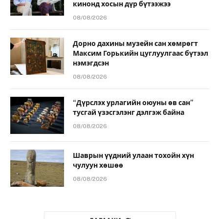
кинонд хосын дүр бүтээжээ
08/08/2026
Дорно дахины музейн сан хөмрөгт
Максим Горькийн цуглуулгаас бүтээл
нэмэгдсэн
08/08/2026
“Дүрслэх урлагийн оюуны өв сан”
тусгай үзэсгэлэнг дэлгэж байна
08/08/2026
Шаврын үүдний улаан тохойн хүн
чулуун хөшөө
08/08/2026