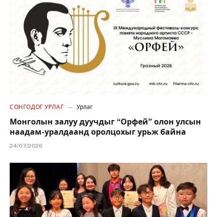
СОНГОДОГ УРЛАГ
Урлаг
Монголын залуу дуучдыг “Орфей” олон улсын
наадам-уралдаанд оролцохыг урьж байна
24/07/2026