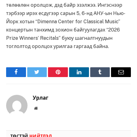
төлөөлөн оролцож, дэд байр эзэлжээ. Ингэснээр
тэрбээр ирэх есдүгээр сарын 5, 6-нд АНУ-ын Нью-
Йорк хотын “Dimenna Center for Classical Music”
концертын танхимд зохион байгуулагдах “2026
Prize Winners’ Recitals” буюу шагналтнуудын
тоглолтод оролцох урилгаа гаргаад байна.
Facebook
Twitter
Pinterest
LinkedIn
Tumblr
Имэйл
Урлаг
Вэбсайт
ТӨСТЭЙ
НИЙТЛЭЛ