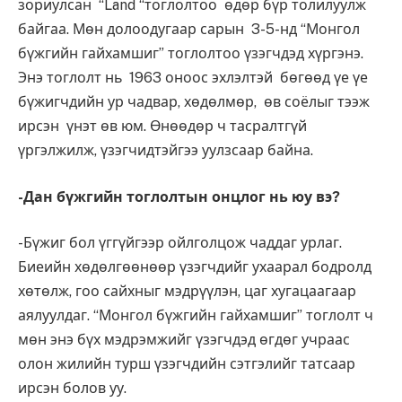
зориулсан “Land “тоглолтоо өдөр бүр толилуулж
байгаа. Мөн долоодугаар сарын 3-5-нд “Монгол
бүжгийн гайхамшиг” тоглолтоо үзэгчдэд хүргэнэ.
Энэ тоглолт нь 1963 оноос эхлэлтэй бөгөөд үе үе
бүжигчдийн ур чадвар, хөдөлмөр, өв соёлыг тээж
ирсэн үнэт өв юм. Өнөөдөр ч тасралтгүй
үргэлжилж, үзэгчидтэйгээ уулзсаар байна.
-Дан бүжгийн тоглолтын онцлог нь юу вэ?
-Бүжиг бол үггүйгээр ойлголцож чаддаг урлаг.
Биеийн хөдөлгөөнөөр үзэгчдийг ухаарал бодролд
хөтөлж, гоо сайхныг мэдрүүлэн, цаг хугацаагаар
аялуулдаг. “Монгол бүжгийн гайхамшиг” тоглолт ч
мөн энэ бүх мэдрэмжийг үзэгчдэд өгдөг учраас
олон жилийн турш үзэгчдийн сэтгэлийг татсаар
ирсэн болов уу.