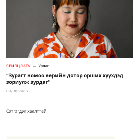
ЯРИЛЦЛАГА
Урлаг
“Зурагт номоо өөрийн дотор орших хүүхдэд
зориулж зурдаг”
03/08/2026
Сэтгэгдэл хаалттай