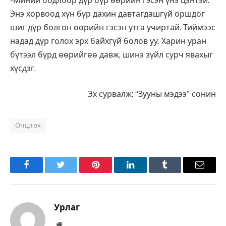
-Миний бодлоор дүр бүр өөрийн гэсэн үнэ цэнтэй.
Энэ хорвоод хүн бүр дахин давтагдашгүй оршдог
шиг дүр болгон өөрийн гэсэн утга учиртай. Тиймээс
надад дүр голох эрх байхгүй болов уу. Харин уран
бүтээл бүрд өөрийгөө давж, шинэ зүйл сурч явахыг
хүсдэг.
Эх сурвалж: “Зууны мэдээ” сонин
Онцлох
Facebook
Twitter
Pinterest
LinkedIn
Tumblr
Имэйл
Урлаг
Вэбсайт