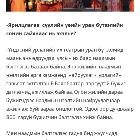
-Ярилцлагаа сүүлийн үеийн уран бүтээлийн
сонин сайхнаас нь эхэлье?
-Үндэсний урлагийн их театрын уран бүтээлчид
маань энэ өдрүүдэд улсын их баяр наадмын
бэлтгэлээ базааж байна. Энэ жилийн наадмын
нээлтийн арга хэмжээнд найруулагч, урлагийн
гавьяат зүтгэлтэн Б.Баярбаатар тэргүүтэй бүжиг
дэглээчид ажиллаж байгаа. Олон жилийн дараа
бүжигчдээс наадмын нээлтийн найруулагчаар
ажиллаж буйгаараа онцлогтой. Одоогоор дунджаар
800 гаруй бүжигчин бэлтгэлээ хийж байна.
Мөн наадмын бэлтгэлээс гадна бид жуулчдад