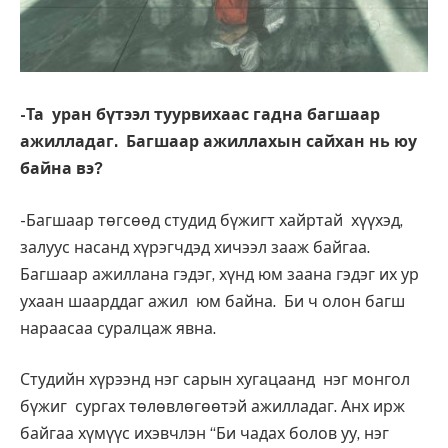
-Та уран бүтээл туурвихаас гадна багшаар
ажилладаг. Багшаар ажиллахын сайхан нь юу
байна вэ?
-Багшаар төгсөөд студид бүжигт хайртай хүүхэд,
залуус насанд хүрэгчдэд хичээл зааж байгаа.
Багшаар ажиллана гэдэг, хүнд юм заана гэдэг их ур
ухаан шаарддаг ажил юм байна. Би ч олон багш
нараасаа суралцаж явна.
Студийн хүрээнд нэг сарын хугацаанд нэг монгол
бүжиг сургах төлөвлөгөөтэй ажилладаг. Анх ирж
байгаа хүмүүс ихэвчлэн “Би чадах болов уу, нэг