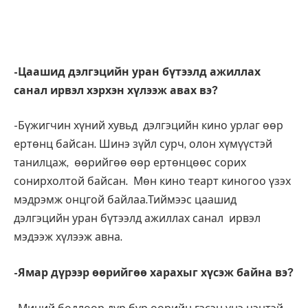
-Цаашид дэлгэцийн уран бүтээлд ажиллах
санал ирвэл хэрхэн хүлээж авах вэ?
-Бүжигчин хүний хувьд дэлгэцийн кино урлаг өөр
ертөнц байсан. Шинэ зүйл сурч, олон хүмүүстэй
танилцаж, өөрийгөө өөр ертөнцөөс сорих
сонирхолтой байсан. Мөн кино теарт киногоо үзэх
мэдрэмж онцгой байлаа.Тиймээс цаашид
дэлгэцийн уран бүтээлд ажиллах санал ирвэл
мэдээж хүлээж авна.
-Ямар дүрээр өөрийгөө харахыг хүсэж байна вэ?