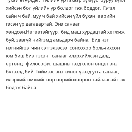
тухай өгүүлдэг. Үйлийн үр гэхээр хүмүүс буруу зүйл
хийсэн бол үйлийн үр болдог гэж боддог. Гэтэл
сайн ч бай, муу ч бай хийсэн үйл бүхэн өөрийн
гэсэн үр дагавартай. Энэ санааг
хөндсөн.Нөгөөтэйгүүр, бид маш хурдацтай хөгжиж
буй, завгүй нийгэмд амьдарч байна. Бид нэг
нэгнийгээ чин сэтгэлээсээ сонсохоо больчихсон
юм биш биз гэсэн санааг илэрхийлсэн далд
ертөнц, философи, шашны гээд олон өнцөг энэ
бүтээлд бий. Тиймээс энэ киног үзээд утга санааг,
илэрхийлэмжийг өөр өөрийнхөөрөө тайлаасай гэж
бодож байна.