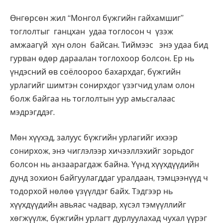
Өнгөрсөн жил “Монгол бүжгийн гайхамшиг”
тоглолтыг ганцхан удаа тоглосон ч үзэж
амжаагүй хүн олон байсан. Тиймээс энэ удаа бид
гурван өдөр дараалан тоглохоор болсон. Ер нь
үндэсний өв соёлоороо бахархдаг, бүжгийн
урлагийг шимтэн сонирхдог үзэгчид улам олон
болж байгаа нь тоглолтын уур амьсгалаас
мэдрэгддэг.
Мөн хүүхэд, залуус бүжгийн урлагийг ихээр
сонирхож, энэ чиглэлээр хичээллэхийг зорьдог
болсон нь анзаарагдаж байна. Үүнд хүүхдүүдийн
дунд зохион байгуулагддаг уралдаан, тэмцээнүүд ч
тодорхой нөлөө үзүүлдэг байх. Тэдгээр нь
хүүхдүүдийн авьяас чадвар, хүсэл тэмүүллийг
хөгжүүлж, бүжгийн урлагт дурлуулахад чухал үүрэг