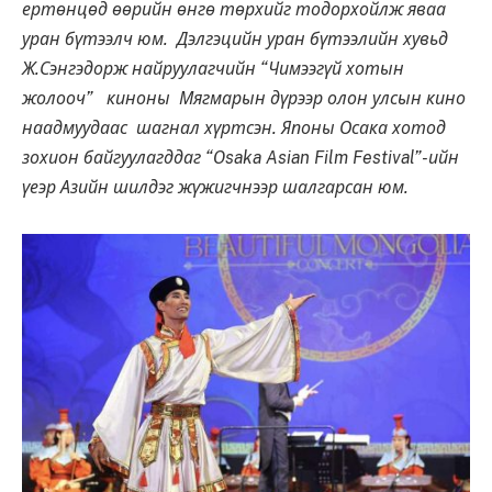
ертөнцөд өөрийн өнгө төрхийг тодорхойлж яваа
уран бүтээлч юм. Дэлгэцийн уран бүтээлийн хувьд
Ж.Сэнгэдорж найруулагчийн “Чимээгүй хотын
жолооч” киноны Мягмарын дүрээр олон улсын кино
наадмуудаас шагнал хүртсэн. Японы Осака хотод
зохион байгуулагддаг “Osaka Asian Film Festival”-ийн
үеэр Азийн шилдэг жүжигчнээр шалгарсан юм.