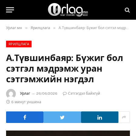
»
»
Урлаг.мн
Ярилцлага
А.Түвшинбаяр: Бүжиг бол сэтгэл мэдрэмж уран сэтгэмжийн нэгдэл
ЯРИЛЦЛАГА
А.Түвшинбаяр: Бүжиг бол
сэтгэл мэдрэмж уран
сэтгэмжийн нэгдэл
Урлаг
26/06/2026
Сэтгэгдэл байхгүй
6 минут уншина