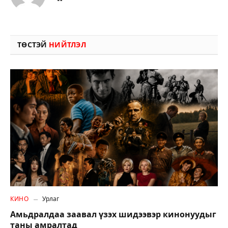
ТӨСТЭЙ
НИЙТЛЭЛ
КИНО
Урлаг
Амьдралдаа заавал үзэх шидээвэр кинонуудыг
таны амралтад