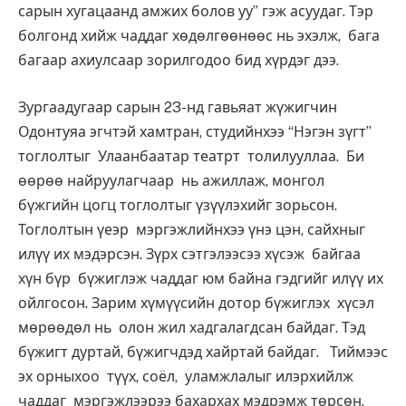
сарын хугацаанд амжих болов уу” гэж асуудаг. Тэр
болгонд хийж чаддаг хөдөлгөөнөөс нь эхэлж, бага
багаар ахиулсаар зорилгодоо бид хүрдэг дээ.
Зургаадугаар сарын 23-нд гавьяат жүжигчин
Одонтуяа эгчтэй хамтран, студийнхээ “Нэгэн зүгт”
тоглолтыг Улаанбаатар театрт толилууллаа. Би
өөрөө найруулагчаар нь ажиллаж, монгол
бүжгийн цогц тоглолтыг үзүүлэхийг зорьсон.
Тоглолтын үеэр мэргэжлийнхээ үнэ цэн, сайхныг
илүү их мэдэрсэн. Зүрх сэтгэлээсээ хүсэж байгаа
хүн бүр бүжиглэж чаддаг юм байна гэдгийг илүү их
ойлгосон. Зарим хүмүүсийн дотор бүжиглэх хүсэл
мөрөөдөл нь олон жил хадгалагдсан байдаг. Тэд
бүжигт дуртай, бүжигчдэд хайртай байдаг. Тиймээс
эх орныхоо түүх, соёл, уламжлалыг илэрхийлж
чаддаг мэргэжлээрээ бахархах мэдрэмж төрсөн.