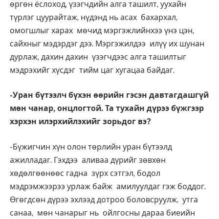
өргөн ёслоход, үзэгчдийн алга ташилт, уухайн
түрлэг цуурайтаж, нүдэнд нь асах бахархал,
омогшлыг харах мөчид мэргэжлийнхээ үнэ цэн,
сайхныг мэдэрдэг дээ. Мэргэжилдээ илүү их шунан
дурлаж, дахин дахин үзэгчдээс алга ташилтыг
мэдрэхийг хүсдэг тийм цаг хугацаа байдаг.
-Уран бүтээлч бүхэн өөрийн гэсэн давтагдашгүй
мөн чанар, онцлогтой. Та тухайн дүрээ бүжгээр
хэрхэн илэрхийлэхийг зорьдог вэ?
-Бүжигчин хүн олон төрлийн уран бүтээлд
ажилладаг. Гэхдээ аливаа дүрийг зөвхөн
хөдөлгөөнөөс гадна зүрх сэтгэл, бодол
мэдрэмжээрээ урлаж байж амилуулдаг гэж боддог.
Өгөгдсөн дүрээ эхлээд дотроо боловсруулж, утга
санаа, мөн чанарыг нь ойлгосны дараа биеийн