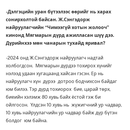
-Дэлгэцийн уран бүтээлээс өөрийг нь харах
сонирхолтой байсан. Ж.Сэнгэдорж
найруулагчийн “Чимээгүй хотын жолооч”
кинонд Мягмарын дүрд ажилласан шүү дээ.
Дүрийнхээ мөн чанарын тухайд яривал?
-2024 онд Ж.Сэнгэдорж найруулагч надтай
холбогдсон. Мягмарын дүрдээ тохирох хүнийг
нэлээд удаан хугацаанд хайсан гэсэн. Ер нь
найруулагч хүн дүрээ дотроо бодчихсон байдаг
юм билээ. Тэр дүрд тохиорох бие, царай төрх,
биеийн хэлэмж 80 хувь байх ёстой гэж би
ойлгосон. Үлдсэн 10 хувь нь жүжигчний ур чадвар,
10 хувь найруулагчийн ур чадвар байж дүр бүтэн
болдог юм байна.