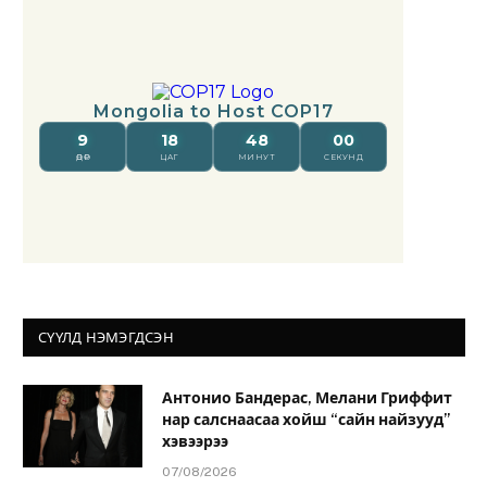
СҮҮЛД НЭМЭГДСЭН
Антонио Бандерас, Мелани Гриффит
нар салснаасаа хойш “сайн найзууд”
хэвээрээ
07/08/2026