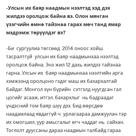
-Улсын их баяр наадмын нээлтэд хэд дэх
жилдээ оролцож байна вэ. Олон мянган
үзэгчийн өмнө тайзнаа гарах мөч танд ямар
мэдрэмж төрүүлдэг вэ?
-Би сургуулиа төгсөөд 2014 оноос хойш
тасралтгүй улсын их баяр наадмынхаа нээлтэд
оролцож байна. Энэ жил 12 дахь жилдээ тайзнаа
гарна. Улсын их баяр наадмынхаа нээлтийн арга
хэмжээнд оролцоно гэдэг маш их бахархалтай
байдаг. Монгол хүн бүрийн сэтгэлд нуугдсан гал
цогийг асааж, итгэл, бахархлыг нь бадраадаг
үндэсний том баяр шүү дээ. Бид өөрсдөө
наадамлаад явдаггүй ч урлагаараа дамжуулан тэр
их омогшил, уур амьсгалыг өгч чаддаг нь сайхан.
Тоглолт дууссаны дараа наадмын талбайд гараа