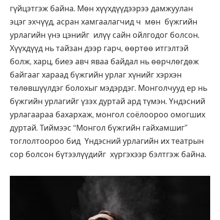
гүйцэтгэж байна. Мөн хүүхдүүдээрээ дамжуулан
эцэг эхчүүд, асран хамгаалагчид ч мөн бүжгийн
урлагийн үнэ цэнийг илүү сайн ойлгодог болсон.
Хүүхдүүд нь тайзан дээр гарч, өөртөө итгэлтэй
болж, харц, биеэ авч яваа байдал нь өөрчлөгдөж
байгааг хараад бүжгийн урлаг хүнийг хэрхэн
төлөвшүүлдэг болохыг мэдэрдэг. Монголчууд ер нь
бүжгийн урлагийг үзэх дуртай ард түмэн. Үндэсний
урлагаараа бахархаж, монгол соёлоороо омогших
дуртай. Тиймээс “Монгол бүжгийн гайхамшиг”
тоглолтоороо бид Үндэсний урлагийн их театрын
сор болсон бүтээлүүдийг хүргэхээр бэлтгэж байна.