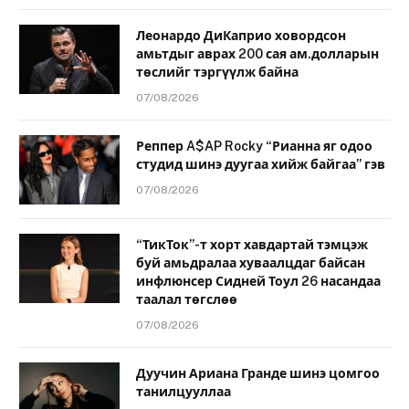
Леонардо ДиКаприо ховордсон
амьтдыг аврах 200 сая ам.долларын
төслийг тэргүүлж байна
07/08/2026
Реппер A$AP Rocky “Рианна яг одоо
студид шинэ дуугаа хийж байгаа” гэв
07/08/2026
“ТикТок”-т хорт хавдартай тэмцэж
буй амьдралаа хуваалцдаг байсан
инфлюнсер Сидней Тоул 26 насандаа
таалал төгслөө
07/08/2026
Дуучин Ариана Гранде шинэ цомгоо
танилцууллаа