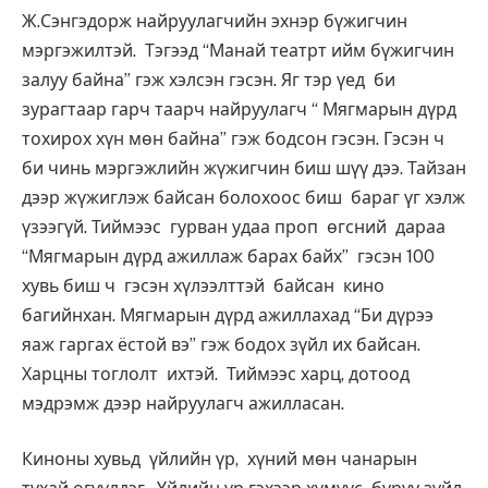
Ж.Сэнгэдорж найруулагчийн эхнэр бүжигчин
мэргэжилтэй. Тэгээд “Манай театрт ийм бүжигчин
залуу байна” гэж хэлсэн гэсэн. Яг тэр үед би
зурагтаар гарч таарч найруулагч “ Мягмарын дүрд
тохирох хүн мөн байна” гэж бодсон гэсэн. Гэсэн ч
би чинь мэргэжлийн жүжигчин биш шүү дээ. Тайзан
дээр жүжиглэж байсан болохоос биш бараг үг хэлж
үзээгүй. Тиймээс гурван удаа проп өгсний дараа
“Мягмарын дүрд ажиллаж барах байх” гэсэн 100
хувь биш ч гэсэн хүлээлттэй байсан кино
багийнхан. Мягмарын дүрд ажиллахад “Би дүрээ
яаж гаргах ёстой вэ” гэж бодох зүйл их байсан.
Харцны тоглолт ихтэй. Тиймээс харц, дотоод
мэдрэмж дээр найруулагч ажилласан.
Киноны хувьд үйлийн үр, хүний мөн чанарын