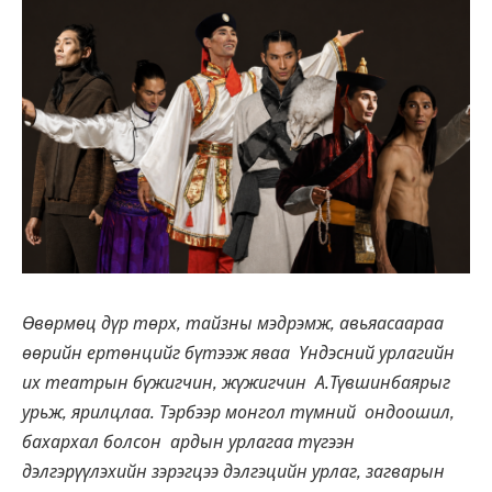
Өвөрмөц дүр төрх, тайзны мэдрэмж, авьяасаараа
өөрийн ертөнцийг бүтээж яваа Үндэсний урлагийн
их театрын бүжигчин, жүжигчин А.Түвшинбаярыг
урьж, ярилцлаа. Тэрбээр монгол түмний ондоошил,
бахархал болсон ардын урлагаа түгээн
дэлгэрүүлэхийн зэрэгцээ дэлгэцийн урлаг, загварын