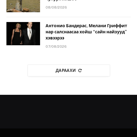
08/08/2026
Антонио Бандерас, Мелани Гриффит
нар салснаасаа хойш “сайн найзууд”
хэвээрээ
07/08/2026
ДАРААХИ