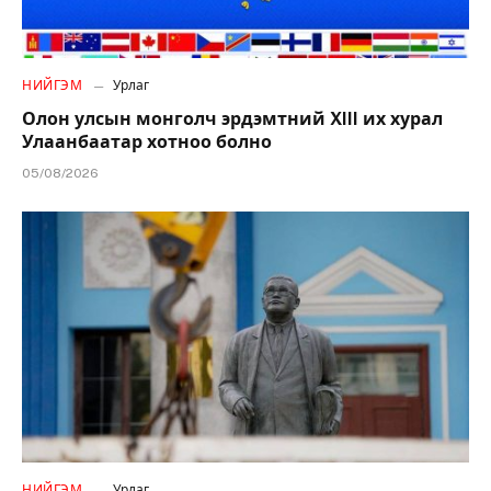
НИЙГЭМ
Урлаг
Олон улсын монголч эрдэмтний XIII их хурал
Улаанбаатар хотноо болно
05/08/2026
НИЙГЭМ
Урлаг