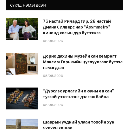
СҮҮЛД НЭМЭГДСЭН
76 настай Ричард Гир, 28 настай
Диана Силверс нар “Asymmetry”
кинонд хосын дүр бүтээжээ
08/08/2026
Дорно дахины музейн сан хөмрөгт
Максим Горькийн цуглуулгаас бүтээл
нэмэгдсэн
08/08/2026
“Дүрслэх урлагийн оюуны өв сан”
тусгай үзэсгэлэнг дэлгэж байна
08/08/2026
Шаврын үүдний улаан тохойн хүн
чулуун хөшөө