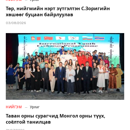
Төр, нийгмийн нэрт зүтгэлтэн С.Зоригийн
хөшөөг буцаан байрлуулав
03/08/2026
НИЙГЭМ
Урлаг
Таван орны сурагчид Монгол орны түүх,
соёлтой танилцав