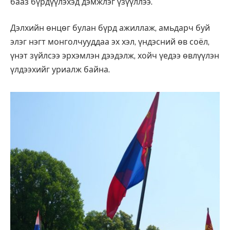
бааз бүрдүүлэхэд дэмжлэг үзүүллээ.
Дэлхийн өнцөг булан бүрд ажиллаж, амьдарч буй
элэг нэгт монголчууддаа эх хэл, үндэсний өв соёл,
үнэт зүйлсээ эрхэмлэн дээдэлж, хойч үедээ өвлүүлэн
үлдээхийг уриалж байна.