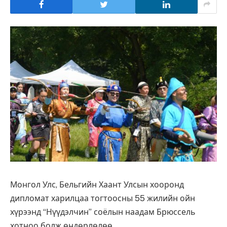
Монгол Улс, Бельгийн Хаант Улсын хооронд
дипломат харилцаа тогтоосны 55 жилийн ойн
хүрээнд “Нүүдэлчин” соёлын наадам Брюссель
хотноо болж өндөрлөлөө.