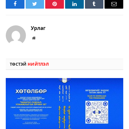
Facebook
Twitter
Pinterest
LinkedIn
Tumblr
Имэйл
Урлаг
Вэбсайт
ТӨСТЭЙ
НИЙТЛЭЛ