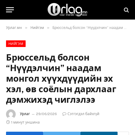
»
»
Урлаг.мн
Нийгэм
Брюссельд болсон “Нүүдэлчин” наадам монгол хүүхдүүдийн эх хэл, өв соёлын дархлааг дэмжихэд чиглэлээ
НИЙГЭМ
Брюссельд болсон
“Нүүдэлчин” наадам
монгол хүүхдүүдийн эх
хэл, өв соёлын дархлааг
дэмжихэд чиглэлээ
Урлаг
29/06/2026
Сэтгэгдэл байхгүй
1 минут уншина