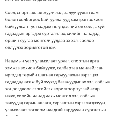
Соёл, спорт, аялал жуулчлал, залуучуудын яам
болон холбогдох байгууллагууд хамтран зохион
байгуулсан тус наадам нь үндэсний өв соёл, ахуйг
гадаадын иргэдэд сурталчлах, хилийн чанадад
оршин суугаа монголчууддаа эх хэл, соёлоо
өвлүүлэх зорилготой юм.
Наадмын үеэр уламжлалт урлаг, спортын арга
хэмжээ зохион байгуулж, салбартаа манлайлсан
иргэдэд төрийн шагнал гардуулахын зэрэгцээ
гадаадад өсөж буй хүүхэд багачуудыг эх хэл, соёлын
хоцрогдлоос сэргийлэх зорилгоор тусгай асар
нээж, хилийн чанад дахь монгол хэл, соёлын
төвүүдэд гарын авлага, сургалтын хэрэглэгдэхүүн,
уламжлалт тоглоом наадгай гардуулан сургалтын