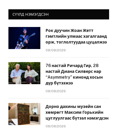
СҮҮЛД НЭМЭГДСЭН
Рок дуучин Жоан Жетт
гэмтлийн улмаас хагалгаанд
орж, тоглолтуудаа цуцалжээ
08/08/2026
76 настай Ричард Гир, 28
настай Диана Силверс нар
“Asymmetry” кинонд хосын
дүр бүтээжээ
08/08/2026
Дорно дахины музейн сан
хөмрөгт Максим Горькийн
цуглуулгаас бүтээл нэмэгдсэн
08/08/2026