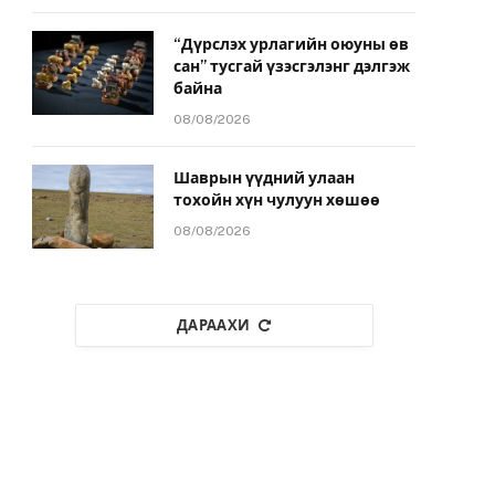
“Дүрслэх урлагийн оюуны өв
сан” тусгай үзэсгэлэнг дэлгэж
байна
08/08/2026
Шаврын үүдний улаан
тохойн хүн чулуун хөшөө
08/08/2026
ДАРААХИ