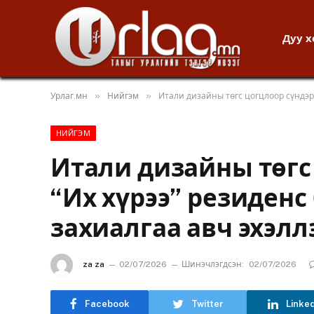
Дуу 
»
»
Урлаг.мн
Нийгэм
Итали дизайны төгс цогцлоор сүндэрл
НИЙГЭМ
Итали дизайны төгс
“Их хүрээ” резиденс
захиалгаа авч эхэлл
za za
02/07/2026
Шинэчлэгдсэн:
02/07/2026
Facebook
Twitter
Linke