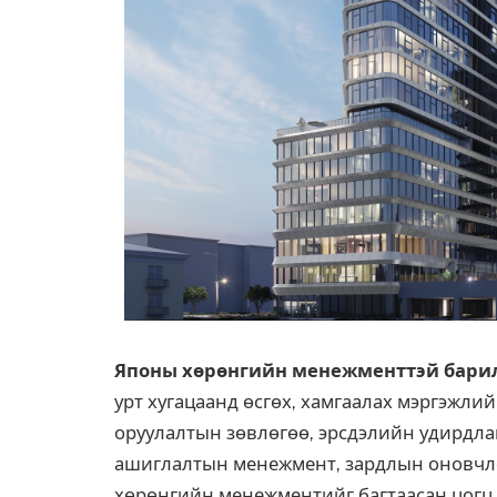
Японы хөрөнгийн менежменттэй бари
урт хугацаанд өсгөх, хамгаалах мэргэжлий
оруулалтын зөвлөгөө, эрсдэлийн удирдлаг
ашиглалтын менежмент, зардлын оновчлол
хөрөнгийн менежментийг багтаасан цогц 