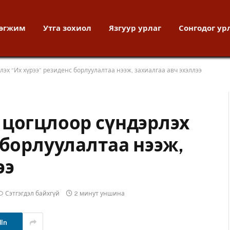
хөгжим
Утга зохиол
Язгуур урлаг
Сонгодог ур
эх “Их хүрээ” резиденс борлуулалтаа нээж, захиалгаа авч эхэллээ
 цогцлоор сүндэрлэх
 борлуулалтаа нээж,
ээ
Сэтгэгдэл байхгүй
2 минут уншина
dIn