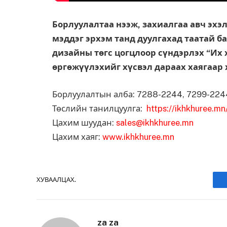
Борлуулалтаа нээж, захиалгаа авч эхэл
мэддэг эрхэм танд дуулгахад таатай ба
дизайны төгс цогцлоор сүндэрлэх “Их 
өргөжүүлэхийг хүсвэл дараах хаягаар
Борлуулалтын алба: 7288-2244, 7299-224
Төслийн танилцуулга:
https://ikhkhuree.mn
Цахим шуудан:
sales@ikhkhuree.mn
Цахим хаяг:
www.ikhkhuree.mn
ХУВААЛЦАХ.
za za