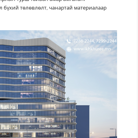
л бүхий төлөвлөлт, чанартай материалаар