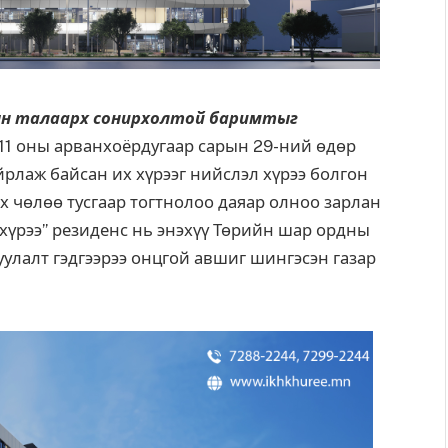
лын талаарх сонирхолтой баримтыг
11 оны арванхоёрдугаар сарын 29-ний өдөр
рлаж байсан их хүрээг нийслэл хүрээ болгон
х чөлөө тусгаар тогтнолоо даяар олноо зарлан
х хүрээ” резиденс нь энэхүү Төрийн шар ордны
уулалт гэдгээрээ онцгой авшиг шингэсэн газар