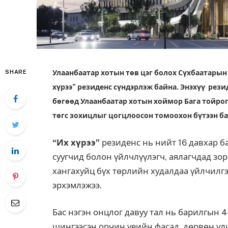
SHARE
Улаанбаатар хотын төв цэг болох Сүхбаатары
хүрээ” резиденс сүндэрлэж байна. Энэхүү рез
бөгөөд Улаанбаатар хотын хоймор Бага тойрог
төгс зохицлыг цогцлоосон томоохон бүтээн б
“Их хүрээ”
резиденс нь нийт 16 давхар б
суугчид болон үйлчлүүлэгч, аялагчдад зо
хангахуйц бүх төрлийн худалдаа үйлчилгэ
эрхэмлэжээ.
Бас нэгэн онцлог давуу тал нь барилгын 4
шингээсэн орчин үеийн фасад, дөрвөн ул