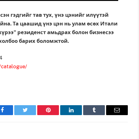
сэн гэдгийг тав тух, үнэ цэнийг илүүтэй
йна. Та цаашид үнэ цэн нь улам өсөх Итали
хүрээ” резиденст амьдрах болон бизнесээ
 холбоо барих боломжтой.
4
/catalogue/
Facebook
Twitter
Pinterest
LinkedIn
Tumblr
Имэйл