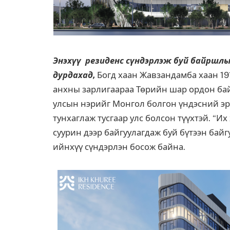
Энэхүү резиденс сүндэрлэж буй байрш
дурдахад,
Богд хаан Жавзандамба хаан 19
анхны зарлигаараа Төрийн шар ордон бай
улсын нэрийг Монгол болгон үндэсний эр
тунхаглаж тусгаар улс болсон түүхтэй. “И
суурин дээр байгуулагдаж буй бүтээн байг
ийнхүү сүндэрлэн босож байна.