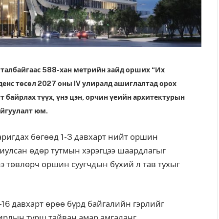
н талбайгаас 588-хан метрийн зайд орших “Их
иденс төсөл 2027 оны IV улиралд ашиглалтад орох
т байрлах түүх, үнэ цэн, орчин үеийн архитектурын
айгуулалт юм.
аригдах бөгөөд 1-3 давхарт нийт оршин
риулсан өдөр тутмын хэрэгцээ шаардлагыг
э төвлөрч оршин суугчдын бүхий л тав тухыг
-16 давхарт өрөө бүрд байгалийн гэрлийг
ирлын турш тайван амар амгаланг