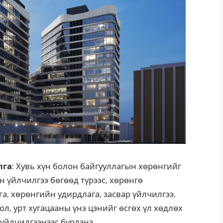
лга
: Хувь хүн болон байгууллагын хөрөнгийг
н үйлчилгээ бөгөөд түрээс, хөрөнгө
а, хөрөнгийн удирдлага, засвар үйлчилгээ,
, урт хугацааны үнэ цэнийг өсгөх үл хөдлөх
үйлчилгээнээс бүрдэнэ.